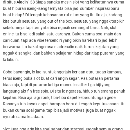
di situs
Aladin138
Siapa sangka mesin slot yang kelihatannya cuma
buat hiburan iseng-iseng ternyata bisa jadi sumber inspirasi baru
buat hidup? Di tengah kebosanan rutinitas yang itu-itu aja, kadang
kita butuh sesuatu yang out of the box, sesuatu yang nggak terpikir
sebelumnya tapi ternyata bisa ngasih semangat baru. Nah, slot
online itu bisa jadi salah satu caranya. Bukan cuma soal main dan
cari cuan, tapi ada vibe tersendiri yang bikin hari-hari lo jadi lebih
berwarna. Lo bakal ngerasain adrenalin naik-turun, kejutan yang
nggak disangka, dan bahkan pelajaran hidup dari tiap putaran yang
lo lakuin.
Coba bayangin, lo lagi suntuk ngerjain kerjaan atau tugas kampus,
terus iseng buka slot buat cari angin segar. Pas putaran pertama
biasa aja, tapi di putaran ketiga muncul scatter tiga biji yang
langsung aktifin free spin. Di situ lo ngerasa, hidup tuh emang penuh
kejutan. Bisa aja lagi zonk, tiba-tiba dapet keberuntungan gede.
Rasanya tuh kayak dapet harapan baru di tengah keputusasaan. Itu
bukan cuma soal game, tapi bisa jadi motivasi juga buat nggak
nyerah sama keadaan.
Slot juga ngajarin kita soal sabar dan strategi. Nggak semua orang