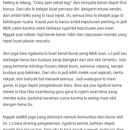
feeling lo bilang, “Coba spin sekali lagi,” dan ternyata bener dapet fitur
bonus. Dari situ lo belajar buat percaya diri, dengerin intuisi sendiri,
dan ambil risiko yang lo rasa tepat. Itu semua bisa lo terapin juga di
kehidupan nyata. Kayak pas lo harus ambil keputusan penting, lo jadi
lebih yakin karena udah terbiasa ngambil keputusan pas main.
Nggak asal nebak, tapi bener-bener mikir dan ngerasain momen yang
tepat buat jalanin sesuatu.
Slot juga bisa ngebuka lo buat kenal dunia yang lebih luas. Lo jadi tau
berbagai tema dan budaya yang diangkat dari slot-slot tertentu. Ada
yang bertema mitologi Yunani, Mesir kuno, samurai Jepang, sampe
budaya pop kekinian. Dari situ lo jadi lebih melek soal sejarah, cerita
rakyat, dan banyak hal menarik lainnya. Jadi walaupun lo main
game, lo juga dapet pengetahuan baru. Bisa aja pas ngobrol sama
temen lo tiba-tiba nyambung gara-gara lo ngerti soal tema yang
mereka suka, padahal awalnya cuma karena lo sering main slot
dengan tema itu.
Nggak sedikit juga yang akhirnya nemuin komunitas dari dunia slot
ini. Lo bisa sharing pengalaman, ngobrol santai, bahkan dapet
insight dari player lain. Dari situ lo bisa dapet support, motivasi, dan