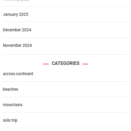
January 2025
December 2024
November 2024
CATEGORIES
across continent
beaches
mountains
solo trip