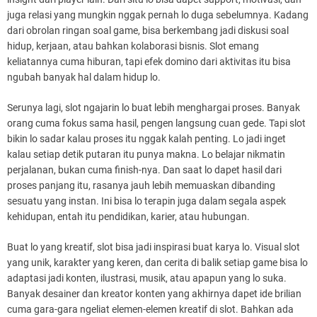
juga relasi yang mungkin nggak pernah lo duga sebelumnya. Kadang
dari obrolan ringan soal game, bisa berkembang jadi diskusi soal
hidup, kerjaan, atau bahkan kolaborasi bisnis. Slot emang
keliatannya cuma hiburan, tapi efek domino dari aktivitas itu bisa
ngubah banyak hal dalam hidup lo.
Serunya lagi, slot ngajarin lo buat lebih menghargai proses. Banyak
orang cuma fokus sama hasil, pengen langsung cuan gede. Tapi slot
bikin lo sadar kalau proses itu nggak kalah penting. Lo jadi inget
kalau setiap detik putaran itu punya makna. Lo belajar nikmatin
perjalanan, bukan cuma finish-nya. Dan saat lo dapet hasil dari
proses panjang itu, rasanya jauh lebih memuaskan dibanding
sesuatu yang instan. Ini bisa lo terapin juga dalam segala aspek
kehidupan, entah itu pendidikan, karier, atau hubungan.
Buat lo yang kreatif, slot bisa jadi inspirasi buat karya lo. Visual slot
yang unik, karakter yang keren, dan cerita di balik setiap game bisa lo
adaptasi jadi konten, ilustrasi, musik, atau apapun yang lo suka.
Banyak desainer dan kreator konten yang akhirnya dapet ide brilian
cuma gara-gara ngeliat elemen-elemen kreatif di slot. Bahkan ada