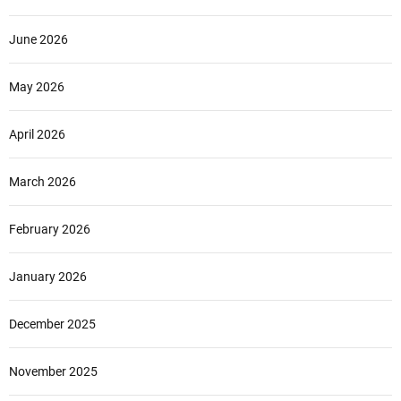
June 2026
May 2026
April 2026
March 2026
February 2026
January 2026
December 2025
November 2025