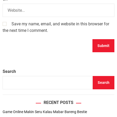
Save my name, email, and website in this browser for
the next time I comment.
Search
Search
RECENT POSTS
Game Online Makin Seru Kalau Mabar Bareng Bestie