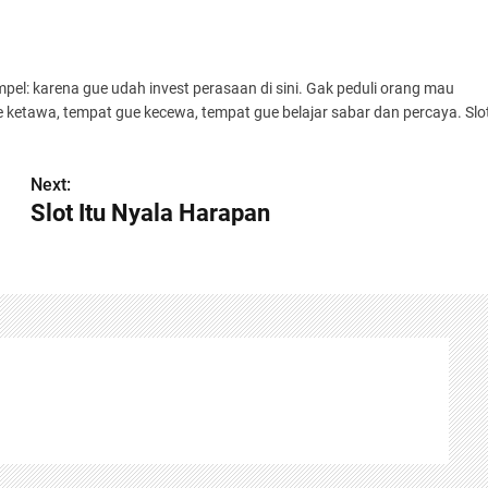
pel: karena gue udah invest perasaan di sini. Gak peduli orang mau
ue ketawa, tempat gue kecewa, tempat gue belajar sabar dan percaya. Slo
Next:
Slot Itu Nyala Harapan