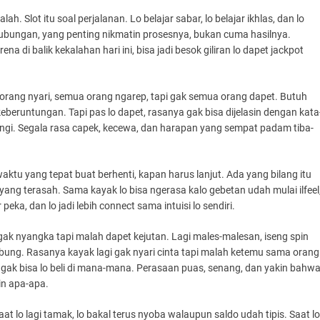
. Slot itu soal perjalanan. Lo belajar sabar, lo belajar ikhlas, dan lo
 hubungan, yang penting nikmatin prosesnya, bukan cuma hasilnya.
na di balik kekalahan hari ini, bisa jadi besok giliran lo dapet jackpot
a orang nyari, semua orang ngarep, tapi gak semua orang dapet. Butuh
eberuntungan. Tapi pas lo dapet, rasanya gak bisa dijelasin dengan kata
langi. Segala rasa capek, kecewa, dan harapan yang sempat padam tiba-
 waktu yang tepat buat berhenti, kapan harus lanjut. Ada yang bilang itu
 yang terasah. Sama kayak lo bisa ngerasa kalo gebetan udah mulai ilfeel
peka, dan lo jadi lebih connect sama intuisi lo sendiri.
 gak nyangka tapi malah dapet kejutan. Lagi males-malesan, iseng spin
bung. Rasanya kayak lagi gak nyari cinta tapi malah ketemu sama orang
ng gak bisa lo beli di mana-mana. Perasaan puas, senang, dan yakin bahw
in apa-apa.
 Saat lo lagi tamak, lo bakal terus nyoba walaupun saldo udah tipis. Saat lo