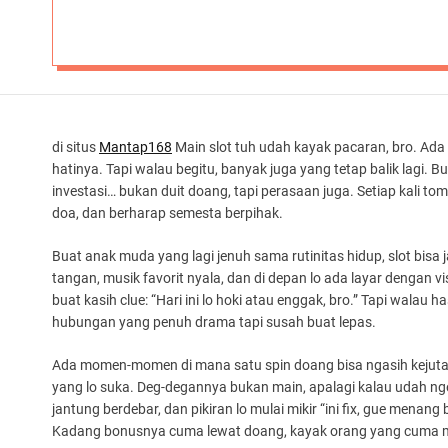
di situs
Mantap168
Main slot tuh udah kayak pacaran, bro. Ad
hatinya. Tapi walau begitu, banyak juga yang tetap balik lagi. B
investasi… bukan duit doang, tapi perasaan juga. Setiap kali 
doa, dan berharap semesta berpihak.
Buat anak muda yang lagi jenuh sama rutinitas hidup, slot bisa 
tangan, musik favorit nyala, dan di depan lo ada layar dengan 
buat kasih clue: “Hari ini lo hoki atau enggak, bro.” Tapi walau 
hubungan yang penuh drama tapi susah buat lepas.
Ada momen-momen di mana satu spin doang bisa ngasih kejutan
yang lo suka. Deg-degannya bukan main, apalagi kalau udah nge
jantung berdebar, dan pikiran lo mulai mikir “ini fix, gue menang
Kadang bonusnya cuma lewat doang, kayak orang yang cuma mamp