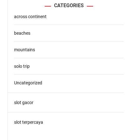
CATEGORIES
across continent
beaches
mountains
solo trip
Uncategorized
slot gacor
slot terpercaya