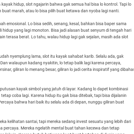
kayak hidup, slot ngajarin bahwa gak semua hal bisa lo kontrol. Tapi lo
h buat marah, atau lo bisa pilih buat ketawa dan nyoba lagi nanti.
ah emosional. Lo bisa sedih, senang, kesal, bahkan bisa baper sama
 di hidup yang lagi monoton. Bisa jadi alasan buat senyum di tengah hari
n terasa berat. Lo tahu, walau hidup lagi gak sejalan, masih ada slot
dah nyemplung lama, slot itu kayak sahabat karib. Selalu ada, gak
 Dan walaupun kadang nyakitin, lo tetap balik lagi karena percaya,
nar, giliran lo menang besar, giliran lo jadi cerita inspiratif yang dibaha
keputusan kayak simbol yang jatuh di layar. Kadang lo dapet kombinasi
etap coba lagi. Karena hidup itu gak bisa ditebak, tapi bisa dijalanin
rcaya bahwa hari baik itu selalu ada di depan, nunggu giliran buat
 kelihatan santai, tapi mereka sedang invest sesuatu yang lebih dari
asa percaya. Mereka ngelatih mental buat tahan kecewa dan tetap