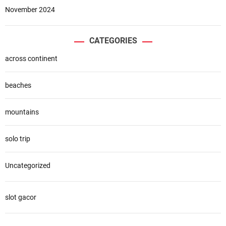
November 2024
CATEGORIES
across continent
beaches
mountains
solo trip
Uncategorized
slot gacor