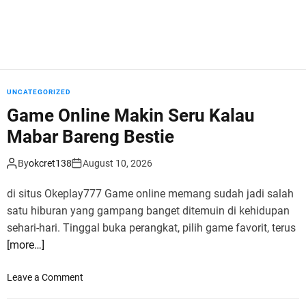
UNCATEGORIZED
Game Online Makin Seru Kalau
Mabar Bareng Bestie
By
okcret138
August 10, 2026
di situs Okeplay777 Game online memang sudah jadi salah
satu hiburan yang gampang banget ditemuin di kehidupan
sehari-hari. Tinggal buka perangkat, pilih game favorit, terus
[more…]
o
Leave a Comment
n