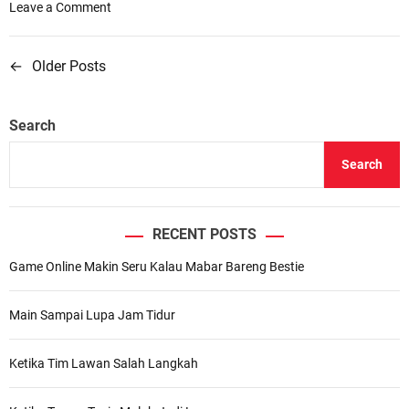
o
Leave a Comment
a
n
n
S
g
←
Older Posts
P
l
B
o
i
o
t
k
Search
O
i
s
n
n
Search
l
t
K
i
e
s
n
t
e
a
RECENT POSTS
n
H
w
Game Online Makin Seru Kalau Mabar Bareng Bestie
y
a
a
p
N
e
v
g
Main Sampai Lupa Jam Tidur
B
a
i
u
k
Ketika Tim Lawan Salah Langkah
a
a
g
t
k
I