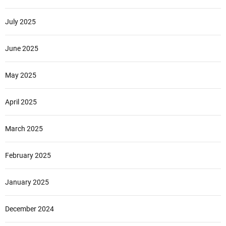
July 2025
June 2025
May 2025
April 2025
March 2025
February 2025
January 2025
December 2024