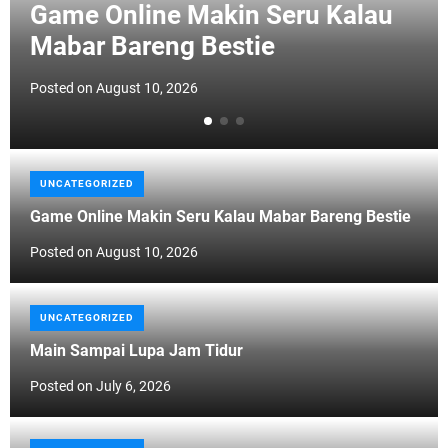
d
Game Online Makin Seru Kalau
e
Mabar Bareng Bestie
Posted on
August 10, 2026
UNCATEGORIZED
Game Online Makin Seru Kalau Mabar Bareng Bestie
Posted on
August 10, 2026
UNCATEGORIZED
Main Sampai Lupa Jam Tidur
Posted on
July 6, 2026