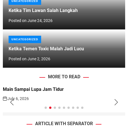
UNCATEGORIZED
Ketika Tim Lawan Salah Langkah
Posted on
June 24, 2026
UNCATEGORIZED
Ketika Temen Toxic Malah Jadi Lucu
Posted on
June 2, 2026
MORE TO READ
Main Sampai Lupa Jam Tidur
July 6, 2026
ARTICLE WITH SEPARATOR