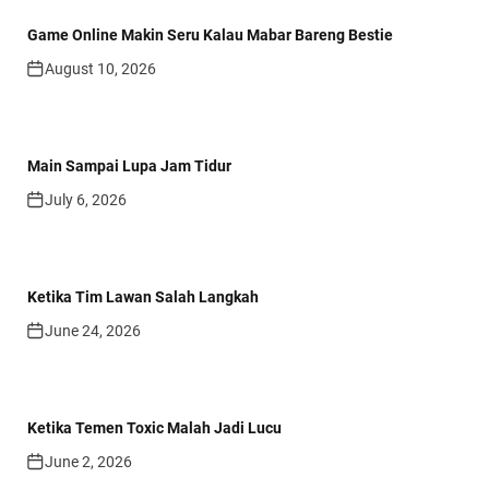
Game Online Makin Seru Kalau Mabar Bareng Bestie
August 10, 2026
Main Sampai Lupa Jam Tidur
July 6, 2026
Ketika Tim Lawan Salah Langkah
June 24, 2026
Ketika Temen Toxic Malah Jadi Lucu
June 2, 2026