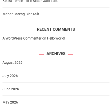
Ketika Temen Toxic Malah Jadi Lucu
a
s
t
i
Mabar Bareng Biar Asik
W
i
a
k
RECENT COMMENTS
o
t
A WordPress Commenter
u
on
Hello world!
n
ARCHIVES
August 2026
July 2026
June 2026
May 2026