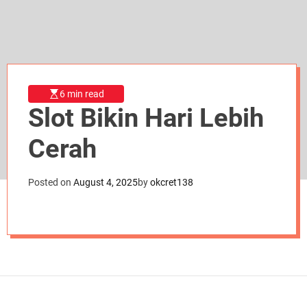
d
e
6 min read
Slot Bikin Hari Lebih
Cerah
Posted on
August 4, 2025
by
okcret138