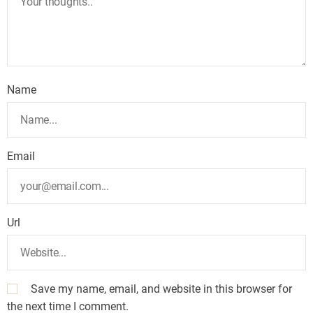
Name
Email
Url
Save my name, email, and website in this browser for
the next time I comment.