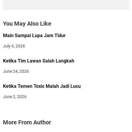
You May Also Like
Main Sampai Lupa Jam Tidur
July 6, 2026
Ketika Tim Lawan Salah Langkah
June 24, 2026
Ketika Temen Toxic Malah Jadi Lucu
June 2, 2026
More From Author