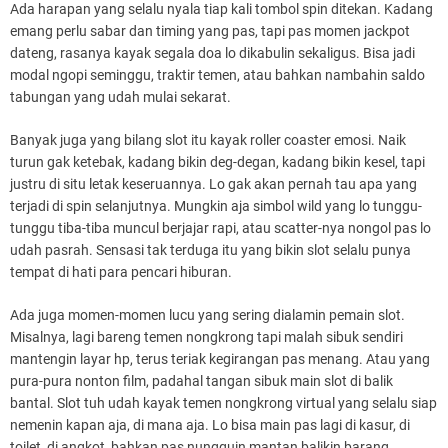
Ada harapan yang selalu nyala tiap kali tombol spin ditekan. Kadang
emang perlu sabar dan timing yang pas, tapi pas momen jackpot
dateng, rasanya kayak segala doa lo dikabulin sekaligus. Bisa jadi
modal ngopi seminggu, traktir temen, atau bahkan nambahin saldo
tabungan yang udah mulai sekarat.
Banyak juga yang bilang slot itu kayak roller coaster emosi. Naik
turun gak ketebak, kadang bikin deg-degan, kadang bikin kesel, tapi
justru di situ letak keseruannya. Lo gak akan pernah tau apa yang
terjadi di spin selanjutnya. Mungkin aja simbol wild yang lo tunggu-
tunggu tiba-tiba muncul berjajar rapi, atau scatter-nya nongol pas lo
udah pasrah. Sensasi tak terduga itu yang bikin slot selalu punya
tempat di hati para pencari hiburan.
Ada juga momen-momen lucu yang sering dialamin pemain slot.
Misalnya, lagi bareng temen nongkrong tapi malah sibuk sendiri
mantengin layar hp, terus teriak kegirangan pas menang. Atau yang
pura-pura nonton film, padahal tangan sibuk main slot di balik
bantal. Slot tuh udah kayak temen nongkrong virtual yang selalu siap
nemenin kapan aja, di mana aja. Lo bisa main pas lagi di kasur, di
toilet, di angkot, bahkan pas nungguin mantan balikin barang.