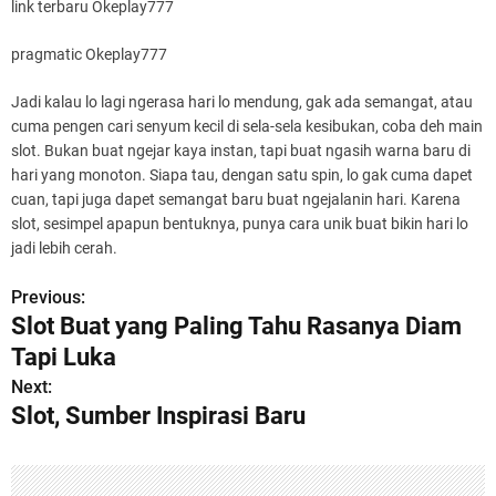
link terbaru Okeplay777
pragmatic Okeplay777
Jadi kalau lo lagi ngerasa hari lo mendung, gak ada semangat, atau
cuma pengen cari senyum kecil di sela-sela kesibukan, coba deh main
slot. Bukan buat ngejar kaya instan, tapi buat ngasih warna baru di
hari yang monoton. Siapa tau, dengan satu spin, lo gak cuma dapet
cuan, tapi juga dapet semangat baru buat ngejalanin hari. Karena
slot, sesimpel apapun bentuknya, punya cara unik buat bikin hari lo
jadi lebih cerah.
Previous:
P
Slot Buat yang Paling Tahu Rasanya Diam
o
Tapi Luka
s
Next:
Slot, Sumber Inspirasi Baru
t
n