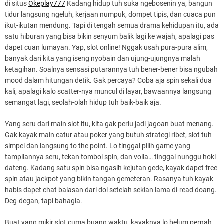
di situs
Okeplay777
Kadang hidup tuh suka ngebosenin ya, bangun
tidur langsung ngeluh, kerjaan numpuk, dompet tipis, dan cuaca pun
ikut-ikutan mendung. Tapi di tengah semua drama kehidupan itu, ada
satu hiburan yang bisa bikin senyum balik lagi ke wajah, apalagi pas
dapet cuan lumayan. Yap, slot online! Nggak usah pura-pura alim,
banyak dari kita yang iseng nyobain dan ujung-ujungnya malah
ketagihan. Soalnya sensasi putarannya tuh bener-bener bisa ngubah
mood dalam hitungan detik. Gak percaya? Coba aja spin sekali dua
kali, apalagi kalo scatter-nya muncul di layar, bawaannya langsung
semangat lagi, seolah-olah hidup tuh baik-baik aja.
Yang seru dari main slot itu, kita gak perlu jadi jagoan buat menang.
Gak kayak main catur atau poker yang butuh strategi ribet, slot tuh
simpel dan langsung to the point. Lo tinggal pilih game yang
tampilannya seru, tekan tombol spin, dan voila… tinggal nunggu hoki
dateng. Kadang satu spin bisa ngasih kejutan gede, kayak dapet free
spin atau jackpot yang bikin tangan gemeteran. Rasanya tuh kayak
habis dapet chat balasan dari doi setelah sekian lama di-read doang.
Deg-degan, tapi bahagia.
Buat yang mikir slot cuma buang waktu, kayaknya lo belum pernah