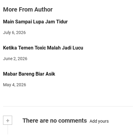
More From Author
Main Sampai Lupa Jam Tidur
July 6, 2026
Ketika Temen Toxic Malah Jadi Lucu
June 2, 2026
Mabar Bareng Biar Asik
May 4, 2026
+
There are no comments
Add yours