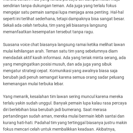
sendirian tanpa dukungan teman. Ada juga yang terlalu fokus
mengejar satu pemain sampai lupa menjaga area penting. Hal-hal
seperti ini terlihat sederhana, tetapi dampaknya bisa sangat besar.
Sekali ada celah terbuka, tim yang jeli biasanya langsung
memanfaatkan kesempatan tersebut tanpa ragu.
Suasana voice chat biasanya langsung ramai ketika melihat lawan
mulai kehilangan arah. Teman satu tim yang sebelumnya diam
mendadak aktif kasih informasi. Ada yang teriak minta serang, ada
yang mengingatkan posisi musuh, dan ada juga yang sibuk
mengatur strategi cepat. Komunikasi yang awalnya biasa saja
berubah jadi penuh semangat karena semua orang sadar peluang
kemenangan mulai terbuka lebar.
Yang menarik, kesalahan tim lawan sering muncul karena mereka
terlalu yakin sudah unggul. Banyak pemain lupa kalau rasa percaya
diri berlebihan bisa berubah jadi bumerang. Saat merasa
pertandingan sudah aman, mereka mulai bermain lebih santai dan
kurang hati-hati. Padahal tim yang tertinggal biasanya justru makin
fokus mencari celah untuk membalikkan keadaan. Akibatnya,