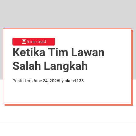
d
e
5 min read
Ketika Tim Lawan
Salah Langkah
Posted on
June 24, 2026
by
okcret138