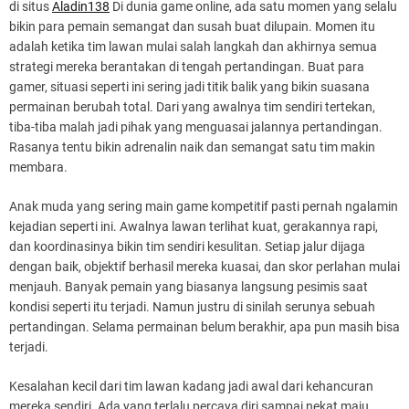
di situs
Aladin138
Di dunia game online, ada satu momen yang selalu
bikin para pemain semangat dan susah buat dilupain. Momen itu
adalah ketika tim lawan mulai salah langkah dan akhirnya semua
strategi mereka berantakan di tengah pertandingan. Buat para
gamer, situasi seperti ini sering jadi titik balik yang bikin suasana
permainan berubah total. Dari yang awalnya tim sendiri tertekan,
tiba-tiba malah jadi pihak yang menguasai jalannya pertandingan.
Rasanya tentu bikin adrenalin naik dan semangat satu tim makin
membara.
Anak muda yang sering main game kompetitif pasti pernah ngalamin
kejadian seperti ini. Awalnya lawan terlihat kuat, gerakannya rapi,
dan koordinasinya bikin tim sendiri kesulitan. Setiap jalur dijaga
dengan baik, objektif berhasil mereka kuasai, dan skor perlahan mulai
menjauh. Banyak pemain yang biasanya langsung pesimis saat
kondisi seperti itu terjadi. Namun justru di sinilah serunya sebuah
pertandingan. Selama permainan belum berakhir, apa pun masih bisa
terjadi.
Kesalahan kecil dari tim lawan kadang jadi awal dari kehancuran
mereka sendiri. Ada yang terlalu percaya diri sampai nekat maju