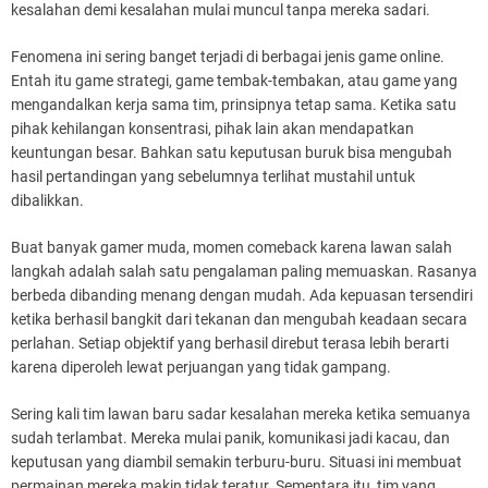
kesalahan demi kesalahan mulai muncul tanpa mereka sadari.
Fenomena ini sering banget terjadi di berbagai jenis game online.
Entah itu game strategi, game tembak-tembakan, atau game yang
mengandalkan kerja sama tim, prinsipnya tetap sama. Ketika satu
pihak kehilangan konsentrasi, pihak lain akan mendapatkan
keuntungan besar. Bahkan satu keputusan buruk bisa mengubah
hasil pertandingan yang sebelumnya terlihat mustahil untuk
dibalikkan.
Buat banyak gamer muda, momen comeback karena lawan salah
langkah adalah salah satu pengalaman paling memuaskan. Rasanya
berbeda dibanding menang dengan mudah. Ada kepuasan tersendiri
ketika berhasil bangkit dari tekanan dan mengubah keadaan secara
perlahan. Setiap objektif yang berhasil direbut terasa lebih berarti
karena diperoleh lewat perjuangan yang tidak gampang.
Sering kali tim lawan baru sadar kesalahan mereka ketika semuanya
sudah terlambat. Mereka mulai panik, komunikasi jadi kacau, dan
keputusan yang diambil semakin terburu-buru. Situasi ini membuat
permainan mereka makin tidak teratur. Sementara itu, tim yang