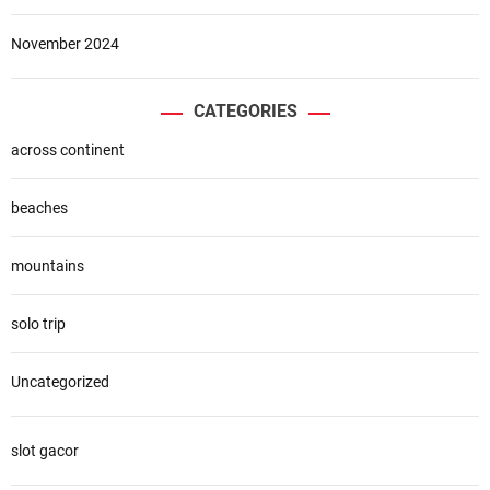
November 2024
CATEGORIES
across continent
beaches
mountains
solo trip
Uncategorized
slot gacor