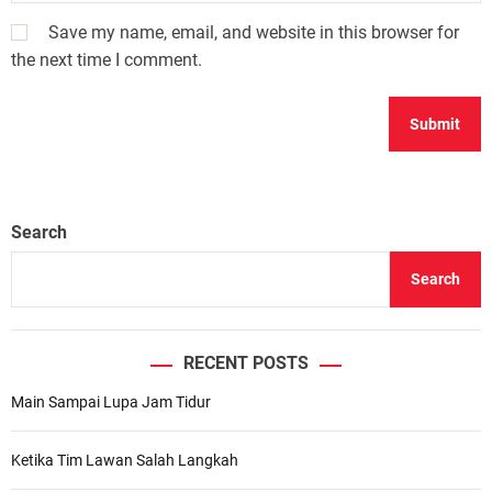
Save my name, email, and website in this browser for
the next time I comment.
Search
Search
RECENT POSTS
Main Sampai Lupa Jam Tidur
Ketika Tim Lawan Salah Langkah