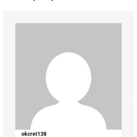
t
n
a
v
i
g
a
t
i
o
n
okcret138