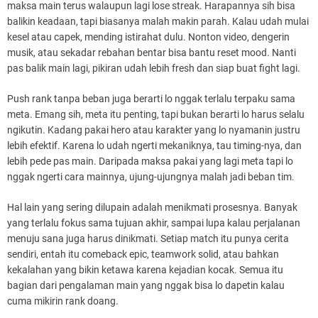
maksa main terus walaupun lagi lose streak. Harapannya sih bisa
balikin keadaan, tapi biasanya malah makin parah. Kalau udah mulai
kesel atau capek, mending istirahat dulu. Nonton video, dengerin
musik, atau sekadar rebahan bentar bisa bantu reset mood. Nanti
pas balik main lagi, pikiran udah lebih fresh dan siap buat fight lagi.
Push rank tanpa beban juga berarti lo nggak terlalu terpaku sama
meta. Emang sih, meta itu penting, tapi bukan berarti lo harus selalu
ngikutin. Kadang pakai hero atau karakter yang lo nyamanin justru
lebih efektif. Karena lo udah ngerti mekaniknya, tau timing-nya, dan
lebih pede pas main. Daripada maksa pakai yang lagi meta tapi lo
nggak ngerti cara mainnya, ujung-ujungnya malah jadi beban tim.
Hal lain yang sering dilupain adalah menikmati prosesnya. Banyak
yang terlalu fokus sama tujuan akhir, sampai lupa kalau perjalanan
menuju sana juga harus dinikmati. Setiap match itu punya cerita
sendiri, entah itu comeback epic, teamwork solid, atau bahkan
kekalahan yang bikin ketawa karena kejadian kocak. Semua itu
bagian dari pengalaman main yang nggak bisa lo dapetin kalau
cuma mikirin rank doang.