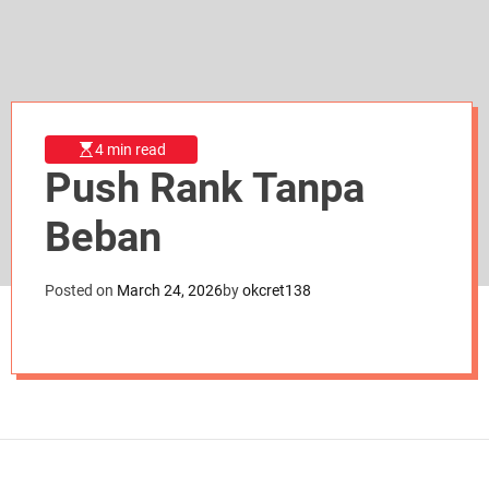
d
e
4 min read
Push Rank Tanpa
Beban
Posted on
March 24, 2026
by
okcret138