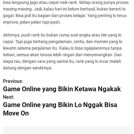
bisa langsung jago atau cepat naik rank. Setiap orang punya proses
masing-masing. Jadi, kalau hari ini belum berhasil, bukan berarti lo
gagal. Bisa jadi itu bagian dari proses belajar. Yang penting lo terus
improve, pelan-pelan tapi pasti.
Akhirnya, push rank itu bukan cuma soal angka atau tier yang lo
capai. Tapi juga tentang pengalaman, cerita, dan momen yang lo
lewatin selama perjalanan itu. Kalau lo bisa ngejalaninnya tanpa
beban, semua akan terasa lebih ringan dan menyenangkan. Dan
siapa tau, dengan cara yang santai itu, rank yang lo incar malah
datang dengan sendirinya.
Previous:
P
Game Online yang Bikin Ketawa Ngakak
o
Next:
Game Online yang Bikin Lo Nggak Bisa
s
Move On
t
n