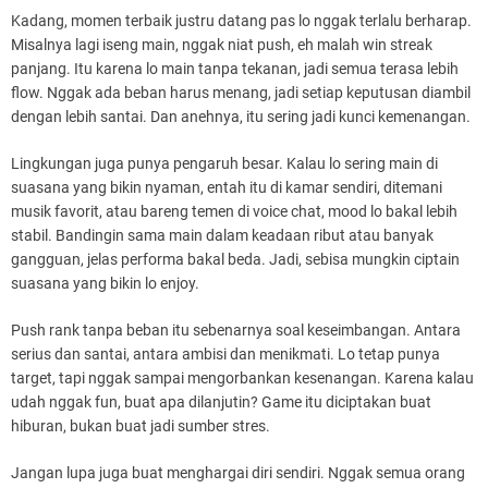
Kadang, momen terbaik justru datang pas lo nggak terlalu berharap.
Misalnya lagi iseng main, nggak niat push, eh malah win streak
panjang. Itu karena lo main tanpa tekanan, jadi semua terasa lebih
flow. Nggak ada beban harus menang, jadi setiap keputusan diambil
dengan lebih santai. Dan anehnya, itu sering jadi kunci kemenangan.
Lingkungan juga punya pengaruh besar. Kalau lo sering main di
suasana yang bikin nyaman, entah itu di kamar sendiri, ditemani
musik favorit, atau bareng temen di voice chat, mood lo bakal lebih
stabil. Bandingin sama main dalam keadaan ribut atau banyak
gangguan, jelas performa bakal beda. Jadi, sebisa mungkin ciptain
suasana yang bikin lo enjoy.
Push rank tanpa beban itu sebenarnya soal keseimbangan. Antara
serius dan santai, antara ambisi dan menikmati. Lo tetap punya
target, tapi nggak sampai mengorbankan kesenangan. Karena kalau
udah nggak fun, buat apa dilanjutin? Game itu diciptakan buat
hiburan, bukan buat jadi sumber stres.
Jangan lupa juga buat menghargai diri sendiri. Nggak semua orang