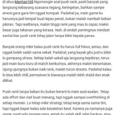
di situs
Mantap168
Ngomongin soal push rank, pasti banyak yang
langsung kebayang suasana tegang, keringetan, bahkan sampe
emosi gara-gara tim nggak kompak. Padahal ya, main game itu
harusnya jadi tempat buat lepas penat, bukan malah nambah beban
pikiran. Tapi realitanya, makin tinggi rank yang mau lo capai, makin
besar juga tekanan yang kerasa. Nah, di sinilah pentingnya mindset
santai biar push rank tetap jalan tanpa bikin kepala panas.
Banyak orang mikir kalau push rank itu harus full fokus, serius, dan
nggak boleh salah sama sekali. Padahal, yang kayak gitu justru bikin
lo gampang stress. Setiap kalah sekali aja langsung kepikiran, terus
jadi main buru-buru di match berikutnya, akhirnya makin berantakan.
Ujung-ujungnya bukan naik rank, malah turun drastis. Padahal kalau
lo bisa lebih chill, permainan lo biasanya malah lebih stabil dan enak
dilihat.
Push rank tanpa beban itu bukan berarti lo main asal-asalan. Tetap
ada effort dan niat buat menang, tapi nggak sampai overthinking di
setiap momen. Lo tetap mikir strategi, tetap kerja sama sama tim,
tapi nggak baper kalau ada kesalahan kecil. Karena ya namanya juga
game, pasti ada momen miss, entah itu salah skill, telat backup, atau