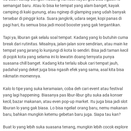
semangat baru. Atau lo bisa ke tempat yang alam banget, kayak
camping di kaki gunung, atau nginep di glamping yang udah banyak
tersebar di pinggir kota. Suara jangkrik, udara seger, kopi panas di
pagi hari, itu semua bisa jadi mood booster yang gak tergantikan.
Tapi ya, liburan gak selalu soal tempat. Kadang yang lo butuhin cuma
break dari rutinitas. Misalnya, jalan-jalan sore sendirian, atau main ke
tempat yang jarang lo kunjungi di kota lo sendiri. Bisa jadi taman kecil
di pojok kota yang selama ini lo lewatin doang ternyata punya
suasana chill banget. Kadang kita terlalu sibuk cari tempat jauh,
padahal yang deket juga bisa ngasih efek yang sama, asal kita bisa
nikmatin momennya.
Kalo lo tipe yang suka keramaian, coba deh cari event atau festival
yang lagi happening. Biasanya pas libur-libur gitu suka ada konser
kecil, bazar makanan, atau even pop-up market. Itu juga bisa jadi slot
liburan lo yang gak biasa. Lo bisa ngeliat orang baru, nemu makanan
baru, bahkan mungkin ketemu gebetan baru juga. Siapa tau kan?
Buat lo yang lebih suka suasana tenang, mungkin lebih cocok explore