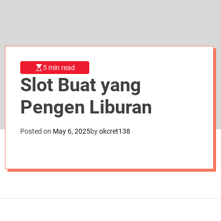
d
e
5 min read
Slot Buat yang
Pengen Liburan
Posted on
May 6, 2025
by
okcret138