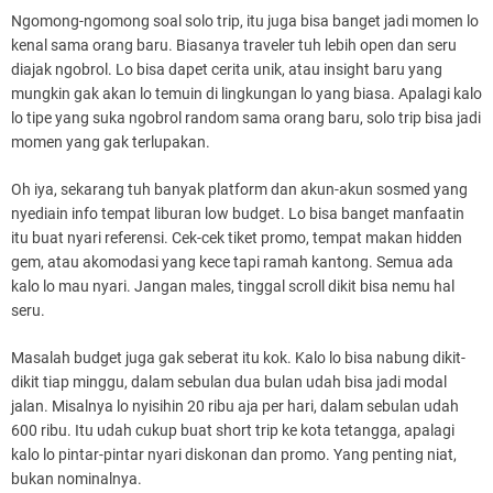
Ngomong-ngomong soal solo trip, itu juga bisa banget jadi momen lo
kenal sama orang baru. Biasanya traveler tuh lebih open dan seru
diajak ngobrol. Lo bisa dapet cerita unik, atau insight baru yang
mungkin gak akan lo temuin di lingkungan lo yang biasa. Apalagi kalo
lo tipe yang suka ngobrol random sama orang baru, solo trip bisa jadi
momen yang gak terlupakan.
Oh iya, sekarang tuh banyak platform dan akun-akun sosmed yang
nyediain info tempat liburan low budget. Lo bisa banget manfaatin
itu buat nyari referensi. Cek-cek tiket promo, tempat makan hidden
gem, atau akomodasi yang kece tapi ramah kantong. Semua ada
kalo lo mau nyari. Jangan males, tinggal scroll dikit bisa nemu hal
seru.
Masalah budget juga gak seberat itu kok. Kalo lo bisa nabung dikit-
dikit tiap minggu, dalam sebulan dua bulan udah bisa jadi modal
jalan. Misalnya lo nyisihin 20 ribu aja per hari, dalam sebulan udah
600 ribu. Itu udah cukup buat short trip ke kota tetangga, apalagi
kalo lo pintar-pintar nyari diskonan dan promo. Yang penting niat,
bukan nominalnya.