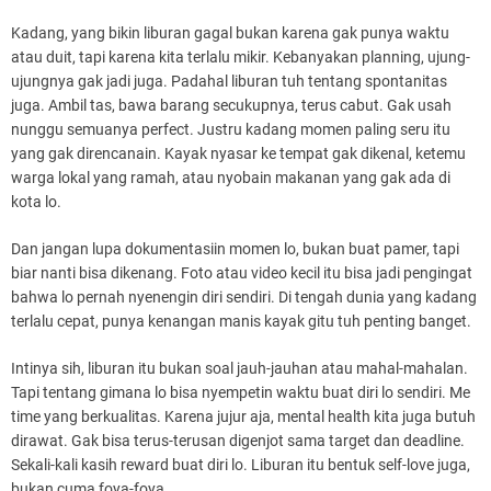
Kadang, yang bikin liburan gagal bukan karena gak punya waktu
atau duit, tapi karena kita terlalu mikir. Kebanyakan planning, ujung-
ujungnya gak jadi juga. Padahal liburan tuh tentang spontanitas
juga. Ambil tas, bawa barang secukupnya, terus cabut. Gak usah
nunggu semuanya perfect. Justru kadang momen paling seru itu
yang gak direncanain. Kayak nyasar ke tempat gak dikenal, ketemu
warga lokal yang ramah, atau nyobain makanan yang gak ada di
kota lo.
Dan jangan lupa dokumentasiin momen lo, bukan buat pamer, tapi
biar nanti bisa dikenang. Foto atau video kecil itu bisa jadi pengingat
bahwa lo pernah nyenengin diri sendiri. Di tengah dunia yang kadang
terlalu cepat, punya kenangan manis kayak gitu tuh penting banget.
Intinya sih, liburan itu bukan soal jauh-jauhan atau mahal-mahalan.
Tapi tentang gimana lo bisa nyempetin waktu buat diri lo sendiri. Me
time yang berkualitas. Karena jujur aja, mental health kita juga butuh
dirawat. Gak bisa terus-terusan digenjot sama target dan deadline.
Sekali-kali kasih reward buat diri lo. Liburan itu bentuk self-love juga,
bukan cuma foya-foya.