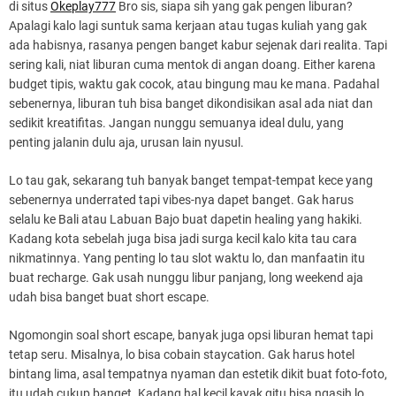
di situs
Okeplay777
Bro sis, siapa sih yang gak pengen liburan?
Apalagi kalo lagi suntuk sama kerjaan atau tugas kuliah yang gak
ada habisnya, rasanya pengen banget kabur sejenak dari realita. Tapi
sering kali, niat liburan cuma mentok di angan doang. Either karena
budget tipis, waktu gak cocok, atau bingung mau ke mana. Padahal
sebenernya, liburan tuh bisa banget dikondisikan asal ada niat dan
sedikit kreatifitas. Jangan nunggu semuanya ideal dulu, yang
penting jalanin dulu aja, urusan lain nyusul.
Lo tau gak, sekarang tuh banyak banget tempat-tempat kece yang
sebenernya underrated tapi vibes-nya dapet banget. Gak harus
selalu ke Bali atau Labuan Bajo buat dapetin healing yang hakiki.
Kadang kota sebelah juga bisa jadi surga kecil kalo kita tau cara
nikmatinnya. Yang penting lo tau slot waktu lo, dan manfaatin itu
buat recharge. Gak usah nunggu libur panjang, long weekend aja
udah bisa banget buat short escape.
Ngomongin soal short escape, banyak juga opsi liburan hemat tapi
tetap seru. Misalnya, lo bisa cobain staycation. Gak harus hotel
bintang lima, asal tempatnya nyaman dan estetik dikit buat foto-foto,
itu udah cukup banget. Kadang hal kecil kayak gitu bisa ngasih lo