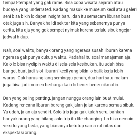
tempat-tempat yang gak rame. Bisa coba wisata sejarah atau
budaya yang underrated. Kadang masuk ke museum kecil atau galeri
seni bisa bikin lo dapet insight baru, dan itu semacam liburan buat
otak juga sih. Banyak hal di sekitar kita yang sebenernya punya
cerita, kita aja yang gak sempet nyimak karena terlalu sibuk ngejar
jadwal hidup.
Nah, soal waktu, banyak orang yang ngerasa susah liburan karena
ngerasa gak punya cukup waktu. Padahal itu soal manajemen aja.
Kalo lo bisa nyelipin waktu di sela-sela kesibukan, itu udah bisa
banget buat jadi ‘slot liburan’ kecil yang bikin lo balik kerja lebih
waras. Gak harus ngilang seminggu penuh, dua hari satu malam
juga bisa jadi momen berharga kalo lo bener-bener nikmatin.
Dan yang paling penting, jangan nunggu orang lain buat mulai.
Kadang rencana liburan bareng gak jalan-jalan karena semua sibuk.
Ya udah, jalan aja sendiri. Solo trip juga gak kalah seru, bahkan
banyak orang yang bilang solo trip itu life-changing. Lo bisa nemuin
versi lo yang beda, yang biasanya ketutup sama rutinitas dan
ekspektasi orang.