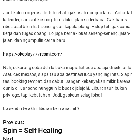
Jadi, kalo lo ngerasa butuh rehat, gak usah nunggu lama. Coba liat
kalender, cari slot kosong, terus bikin plan sederhana. Gak harus
ribet, asal bikin hati seneng dan kepala plong. Hidup tuh gak cuma
kerja dan tugas doang. Lo juga berhak buat seneng-seneng, jalan-
jalan, dan ngumpulin cerita baru.
https://okeplay777resmi.com/
Nah, sekarang coba deh lo buka maps, liat ada apa aja di sekitar lo.
Atau cek medsos, siapa tau ada destinasi lucu yang lagi hits. Siapin
tas, booking tempat, dan cabut. Jangan kebanyakan mikir, karena
dunia di luar sana nungguin lo buat dijelajahi. Liburan tuh bukan
privilege, tapi kebutuhan. Jadi, gaskeun selagi bisa!
Lo sendiri terakhir liburan ke mana, nih?
Previous:
P
Spin = Self Healing
o
Next: