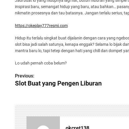
Jadi buat lo yang hidupnya lagi flat, butuh hiburan yang simple 
inspirasi baru, semangat hidup yang baru, atau bahkan… pasang
nikmatin prosesnya dan tau batasnya. Jangan terlalu serius, ta
https://okeplay777resmi.com
Hidup itu terlalu singkat buat dijalanin dengan cara yang ngebose
slot bisa jadi salah satunya, kenapa enggak? Selama lo bijak dan g
mantra baru lo, tapi tetep dengan hati yang chill dan dompet y
Lo udah pernah coba belum?
Previous:
P
Slot Buat yang Pengen Liburan
o
s
t
n
okcret138