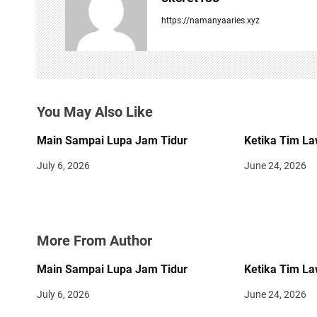
a
https://namanyaaries.xyz
v
i
g
You May Also Like
a
t
Main Sampai Lupa Jam Tidur
Ketika Tim L
i
July 6, 2026
June 24, 2026
o
n
More From Author
Main Sampai Lupa Jam Tidur
Ketika Tim L
July 6, 2026
June 24, 2026