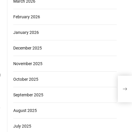
March 2026
g
February 2026
January 2026
December 2025
November 2025
g
October 2025
September 2025
.
August 2025
July 2025