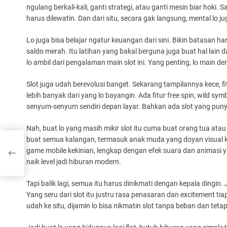
ngulang berkali-kali, ganti strategi, atau ganti mesin biar hoki
harus dilewatin. Dan dari situ, secara gak langsung, mental lo ju
Lo juga bisa belajar ngatur keuangan dari sini. Bikin batasan 
saldo merah. Itu latihan yang bakal berguna juga buat hal lain 
lo ambil dari pengalaman main slot ini. Yang penting, lo main den
Slot juga udah berevolusi banget. Sekarang tampilannya kece, 
lebih banyak dari yang lo bayangin. Ada fitur free spin, wild symbo
senyum-senyum sendiri depan layar. Bahkan ada slot yang puny
Nah, buat lo yang masih mikir slot itu cuma buat orang tua atau 
buat semua kalangan, termasuk anak muda yang doyan visual k
game mobile kekinian, lengkap dengan efek suara dan animasi ya
naik level jadi hiburan modern.
Tapi balik lagi, semua itu harus dinikmati dengan kepala ding
Yang seru dari slot itu justru rasa penasaran dan excitement ti
udah ke situ, dijamin lo bisa nikmatin slot tanpa beban dan teta