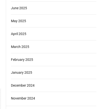
June 2025
May 2025
April 2025
March 2025
February 2025
January 2025
December 2024
November 2024