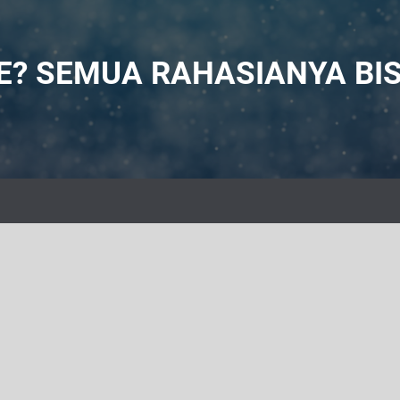
NE? SEMUA RAHASIANYA BI