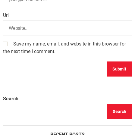
Url
Save my name, email, and website in this browser for
the next time I comment.
Search
Search
RECENT POSTS