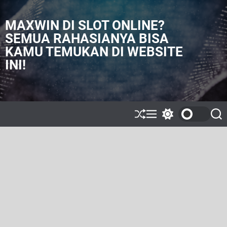
S
k
MAXWIN DI SLOT ONLINE?
i
SEMUA RAHASIANYA BISA
p
KAMU TEMUKAN DI WEBSITE
t
o
INI!
c
o
n
t
e
S
M
S
S
h
e
w
e
n
u
n
i
a
t
ff
u
t
r
l
c
c
e
h
h
c
o
l
o
r
m
o