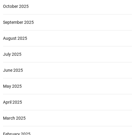
October 2025
September 2025
August 2025
July 2025
June 2025
May 2025
April 2025
March 2025
February 2025