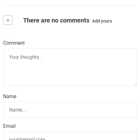
+
There are no comments
Add yours
Comment
Name
Email