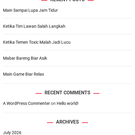
Main Sampai Lupa Jam Tidur
Ketika Tim Lawan Salah Langkah
Ketika Temen Toxic Malah Jadi Lucu
Mabar Bareng Biar Asik
Main Game Biar Relax
RECENT COMMENTS
A WordPress Commenter
on
Hello world!
ARCHIVES
July 2026