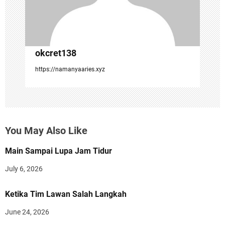
o
n
okcret138
https://namanyaaries.xyz
You May Also Like
Main Sampai Lupa Jam Tidur
July 6, 2026
Ketika Tim Lawan Salah Langkah
June 24, 2026