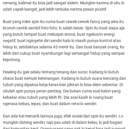
remang, kalimat itu bisa jadi sangat dalem. Mungkin karena di situ lo
udah capek banget, jadi lebih terbuka nerima pesan positif.
Buat yang mikir spin itu cuma buat cewek-cewek fancy yang abis itu
brunch cantik sambil foto-foto, lo salah besar. Spin itu buat siapa aja
yang butuh tempat buat meluapin emosi, buat ngeluarin energi
negatif, buat ngingetin diri sendiri kalo lo masih punya kontrol atas
hidup lo, setidaknya selama 45 menit itu. Dan buat banyak orang, itu
lebih dari cukup buat nyambungin lagi semangat hidup yang sempat
kepotong.
Healing itu gak selalu tentang tenang dan sunyi. Kadang lo butuh
chaos buat nemuin ketenangan. Kadang lo butuh suara kencang dan
tubuh yang dipaksa kerja keras biar pikiran lo bisa diem sebentar. Di
situlah spin punya peran penting. Dia bukan cuma soal kalori yang
kebakar atau tubuh yang lebih fit. Dia soal kasih lo ruang buat
ngerasa bebas, lepas, dan kuat dalam versi lo sendiri.
Dan ada hal menarik lainnya juga, efek sosial dari spin itu sendiri. Lo
mungkin dateng sendiri, tapi pas udah di dalam kelas, lo jadi bagian
dari komunitas kecil. Orang-orang yang gak lo kenal bisa jadi support