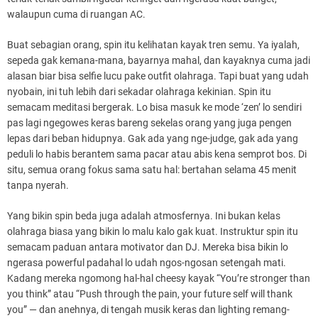
walaupun cuma di ruangan AC.
Buat sebagian orang, spin itu kelihatan kayak tren semu. Ya iyalah,
sepeda gak kemana-mana, bayarnya mahal, dan kayaknya cuma jadi
alasan biar bisa selfie lucu pake outfit olahraga. Tapi buat yang udah
nyobain, ini tuh lebih dari sekadar olahraga kekinian. Spin itu
semacam meditasi bergerak. Lo bisa masuk ke mode ‘zen’ lo sendiri
pas lagi ngegowes keras bareng sekelas orang yang juga pengen
lepas dari beban hidupnya. Gak ada yang nge-judge, gak ada yang
peduli lo habis berantem sama pacar atau abis kena semprot bos. Di
situ, semua orang fokus sama satu hal: bertahan selama 45 menit
tanpa nyerah.
Yang bikin spin beda juga adalah atmosfernya. Ini bukan kelas
olahraga biasa yang bikin lo malu kalo gak kuat. Instruktur spin itu
semacam paduan antara motivator dan DJ. Mereka bisa bikin lo
ngerasa powerful padahal lo udah ngos-ngosan setengah mati.
Kadang mereka ngomong hal-hal cheesy kayak “You’re stronger than
you think” atau “Push through the pain, your future self will thank
you” — dan anehnya, di tengah musik keras dan lighting remang-