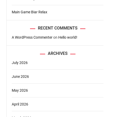
Main Game Biar Relax
RECENT COMMENTS
A WordPress Commenter
on
Hello world!
ARCHIVES
July 2026
June 2026
May 2026
April 2026