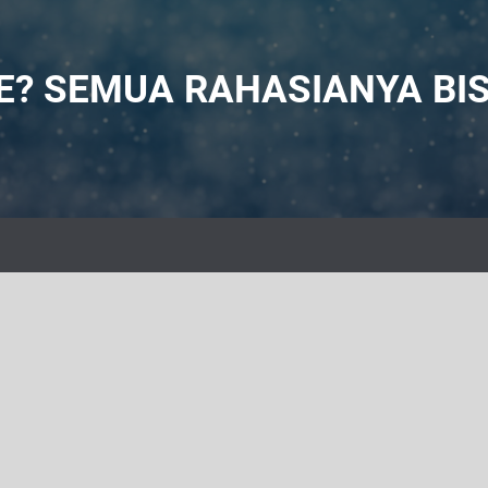
NE? SEMUA RAHASIANYA BI