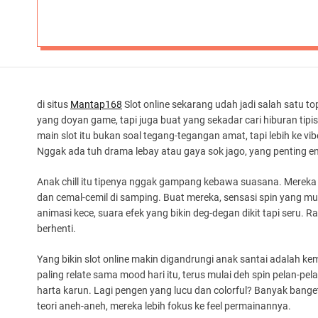
di situs
Mantap168
Slot online sekarang udah jadi salah satu 
yang doyan game, tapi juga buat yang sekadar cari hiburan tipis-ti
main slot itu bukan soal tegang-tegangan amat, tapi lebih ke vi
Nggak ada tuh drama lebay atau gaya sok jago, yang penting en
Anak chill itu tipenya nggak gampang kebawa suasana. Mereka ma
dan cemal-cemil di samping. Buat mereka, sensasi spin yang mute
animasi kece, suara efek yang bikin deg-degan dikit tapi seru. 
berhenti.
Yang bikin slot online makin digandrungi anak santai adalah ke
paling relate sama mood hari itu, terus mulai deh spin pelan-pe
harta karun. Lagi pengen yang lucu dan colorful? Banyak banget
teori aneh-aneh, mereka lebih fokus ke feel permainannya.