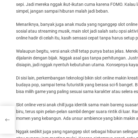
sepi. Jadi mereka nggak ikut-ikutan cuma karena FOMO. Kalau la
simpel, jangan sampai hiburan malah jadi beban.
Menariknya, banyak juga anak muda yang nganggep slot online s
sosial atau streaming musik, main slot jadi salah satu opsi aktiv
online hadir di celah itu, kasih sensasi cepat tanpa harus setup 
Walaupun begitu, versi anak chill tetap punya batas jelas. Mer
dijalanin dengan bijak. Nggak asal gas tanpa perhitungan. Just
disiapin, jadi nggak nyentuh kebutuhan utama. Konsepnya kayak 
Di sisi lain, perkembangan teknologi bikin slot online makin krea
budaya pop, sampai tema futuristik yang berasa sci-fi banget. Bu
bisa milih game yang paling sesuai sama karakter atau selera e
Slot online versi anak chill juga identik sama main bareng suas
biru, terus spin pelan-pelan sambil denger suara rintik di luar.
momen yang kebangun. Ada unsur ambience yang bikin makin a
Nggak sedikit juga yang nganggep slot sebagai hiburan seling