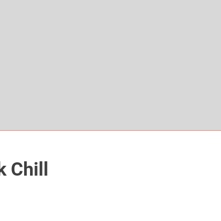
 Chill