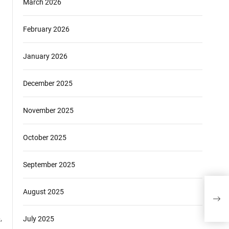
March 2026
February 2026
January 2026
December 2025
November 2025
October 2025
September 2025
August 2025
,
July 2025