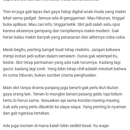
Tren ini juga gak lepas dari gaya hidup digital anak muda yang makin
lekat sama gadget. Semua ada di genggaman. Mau hiburan, tinggal
buka aplikasi. Mau cari info, tinggal ketik. Slot jadi salah satu opsi
karena aksesnya gampang dan tampilannya makin modern. Gak
heran kalau makin banyak yang penasaran dan akhirnya coba-coba.
Meski begitu, penting banget buat tetap realistis. Jangan kebawa
mimpi instan jadi sultan dalam semalam. Dunia gak sesimpel itu,
bestie. Slot tetap permainan yang ada naik turunnya. Kadang lagi
gacor, kadang lagi zonk. Yang bikin tetap chill adalah mindset bahwa
ini cuma hiburan, bukan sumber utama penghasilan.
Main slot tanpa drama panjang juga berarti gak perlu ikut-ikutan
gaya orang lain. Temen lo mungkin berani pasang gede, tapi belum
tentu lo harus sama. Sesuaikan aja sama kondisi masing-masing.
Gak ada yang perlu dibuktiin ke siapa-siapa. Yang penting lo nyaman
dan gak ngerasa tertekan.
Ada juga momen di mana kalah bikin sedikit kesel. Itu wajar.