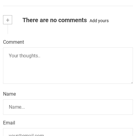
+
There are no comments
Add yours
Comment
Name
Email