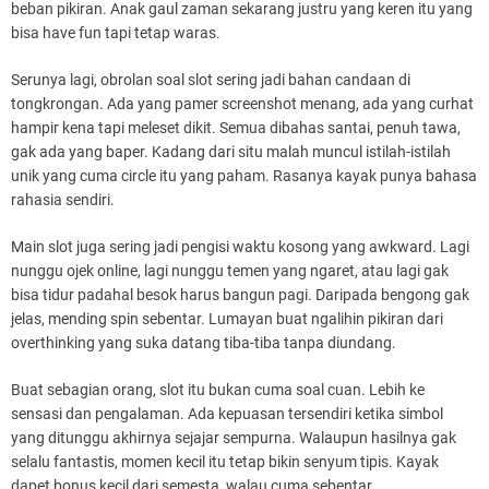
beban pikiran. Anak gaul zaman sekarang justru yang keren itu yang
bisa have fun tapi tetap waras.
Serunya lagi, obrolan soal slot sering jadi bahan candaan di
tongkrongan. Ada yang pamer screenshot menang, ada yang curhat
hampir kena tapi meleset dikit. Semua dibahas santai, penuh tawa,
gak ada yang baper. Kadang dari situ malah muncul istilah-istilah
unik yang cuma circle itu yang paham. Rasanya kayak punya bahasa
rahasia sendiri.
Main slot juga sering jadi pengisi waktu kosong yang awkward. Lagi
nunggu ojek online, lagi nunggu temen yang ngaret, atau lagi gak
bisa tidur padahal besok harus bangun pagi. Daripada bengong gak
jelas, mending spin sebentar. Lumayan buat ngalihin pikiran dari
overthinking yang suka datang tiba-tiba tanpa diundang.
Buat sebagian orang, slot itu bukan cuma soal cuan. Lebih ke
sensasi dan pengalaman. Ada kepuasan tersendiri ketika simbol
yang ditunggu akhirnya sejajar sempurna. Walaupun hasilnya gak
selalu fantastis, momen kecil itu tetap bikin senyum tipis. Kayak
dapet bonus kecil dari semesta, walau cuma sebentar.