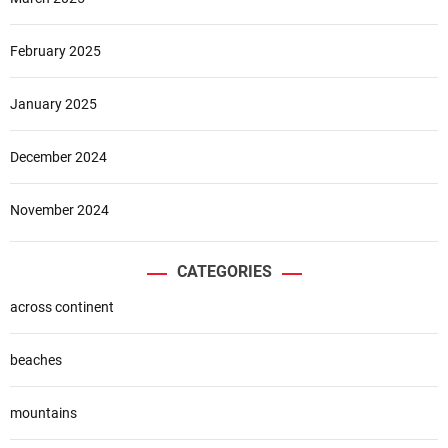
February 2025
January 2025
December 2024
November 2024
CATEGORIES
across continent
beaches
mountains