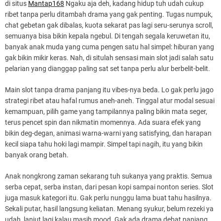
di situs
Mantap168
Ngaku aja deh, kadang hidup tuh udah cukup
ribet tanpa perlu ditambah drama yang gak penting. Tugas numpuk,
chat gebetan gak dibalas, kuota sekarat pas lagi seru-serunya scroll,
semuanya bisa bikin kepala ngebul. Di tengah segala keruwetan itu,
banyak anak muda yang cuma pengen satu hal simpel: hiburan yang
gak bikin mikir keras. Nah, di situlah sensasi main slot jadi salah satu
pelarian yang dianggap paling sat set tanpa perlu alur berbelit-belit.
Main slot tanpa drama panjang itu vibes-nya beda. Lo gak perlu jago
strategi ribet atau hafal rumus aneh-aneh. Tinggal atur modal sesuai
kemampuan, pilih game yang tampilannya paling bikin mata seger,
terus pencet spin dan nikmatin momennya. Ada suara efek yang
bikin deg-degan, animasi warna-warni yang satisfying, dan harapan
kecil siapa tahu hoki lagi mampir. Simpel tapi nagih, itu yang bikin
banyak orang betah.
Anak nongkrong zaman sekarang tuh sukanya yang praktis. Semua
serba cepat, serba instan, dari pesan kopi sampai nonton series. Slot
juga masuk kategori itu. Gak perlu nunggu lama buat tahu hasilnya.
Sekali putar, hasil langsung keliatan. Menang syukur, belum rezeki ya
udah, lanjut lagi kalau masih mood. Gak ada drama debat panjang,