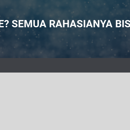
NE? SEMUA RAHASIANYA BI