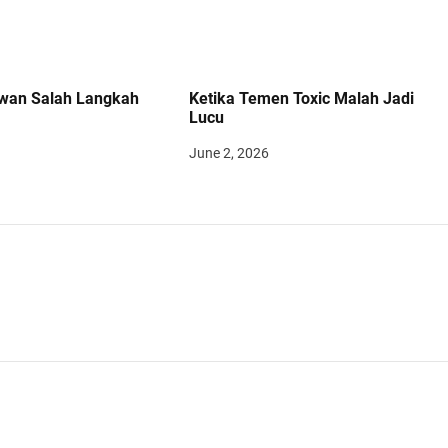
awan Salah Langkah
Ketika Temen Toxic Malah Jadi
Lucu
June 2, 2026