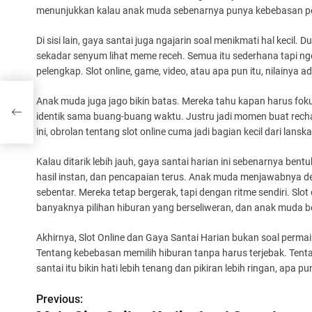
menunjukkan kalau anak muda sebenarnya punya kebebasan p
Di sisi lain, gaya santai juga ngajarin soal menikmati hal kecil. Du
sekadar senyum lihat meme receh. Semua itu sederhana tapi nge
pelengkap. Slot online, game, video, atau apa pun itu, nilainya ad
Anak muda juga jago bikin batas. Mereka tahu kapan harus foku
identik sama buang-buang waktu. Justru jadi momen buat recharge. 
ini, obrolan tentang slot online cuma jadi bagian kecil dari lan
Kalau ditarik lebih jauh, gaya santai harian ini sebenarnya be
hasil instan, dan pencapaian terus. Anak muda menjawabnya d
sebentar. Mereka tetap bergerak, tapi dengan ritme sendiri. Slo
banyaknya pilihan hiburan yang berseliweran, dan anak muda 
Akhirnya, Slot Online dan Gaya Santai Harian bukan soal permai
Tentang kebebasan memilih hiburan tanpa harus terjebak. Tent
santai itu bikin hati lebih tenang dan pikiran lebih ringan, apa 
Previous:
P