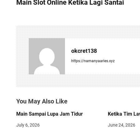
Main Slot Online Ketika Lagi Santai
o
s
t
n
okcret138
a
https://namanyaaries.xyz
v
i
g
You May Also Like
a
t
Main Sampai Lupa Jam Tidur
Ketika Tim L
i
July 6, 2026
June 24, 2026
o