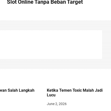
Slot Online Tanpa Beban Target
awan Salah Langkah
Ketika Temen Toxic Malah Jadi
Lucu
June 2, 2026