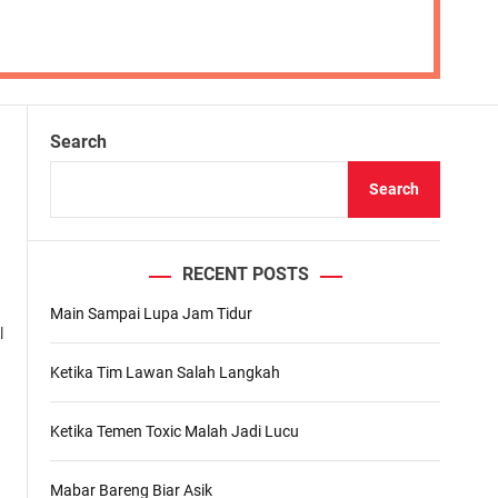
Search
Search
RECENT POSTS
Main Sampai Lupa Jam Tidur
l
Ketika Tim Lawan Salah Langkah
Ketika Temen Toxic Malah Jadi Lucu
Mabar Bareng Biar Asik