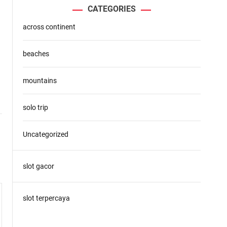
CATEGORIES
across continent
beaches
mountains
solo trip
Uncategorized
slot gacor
slot terpercaya