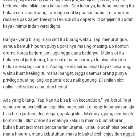
bedanya bisa bikin cuan kalau hoki. Dan lucunya, kadang menang itu
bukan cuma soal uang, tapi juga soal kepuasan batin. Lo tahu kan
rasanya pas dapet free spin terus di situ dapet wild berjejer? Itu udah
kayak mimpi indah versi digital.
Banyak yang bilang main slot itu buang waktu. Tapi menurut gua,
semua bentuk hiburan punya porsinya masing-masing. Lo nonton
drama Korea berjam-jam juga nggak ada bedanya. Main slot itu
bukan soal judi doang, tapi soal gimana caranya lo bisa nikmatin
hidup meski lagi suntuk. Apalagi di era serba cepat kayak sekarang,
waktu buat healing itu mahal banget. Nggak semua orang punya
privilege buat ngilang ke pantai atau naik gunung. Di sinilah slot
online jadi solusi cepat dan hemat.
Ada yang bilang, “Tapi kan itu bisa bikin kecanduan.” Iya, betul. Tapi
semua yang berlebihan juga bisa ngerusak. Lo ngopi kebanyakan aja
bisa bikin jantung deg-degan, apalagi slot. Makanya, yang penting itu
kontrol diri. Slot online itu enaknya kalau lo mainin buat hiburan,
bukan buat jadi mata pencaharian utama. Kalau lo udah bisa bedain
mana hiburan, mana kebutuhan, maka lo bakal lebih enjoy dan nggak