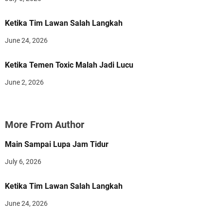
Ketika Tim Lawan Salah Langkah
June 24, 2026
Ketika Temen Toxic Malah Jadi Lucu
June 2, 2026
More From Author
Main Sampai Lupa Jam Tidur
July 6, 2026
Ketika Tim Lawan Salah Langkah
June 24, 2026