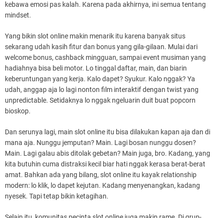
kebawa emosi pas kalah. Karena pada akhirnya, ini semua tentang
mindset.
Yang bikin slot online makin menarik itu karena banyak situs
sekarang udah kasih fitur dan bonus yang gila-gilaan. Mulai dari
welcome bonus, cashback mingguan, sampai event musiman yang
hadiahnya bisa beli motor. Lo tinggal daftar, main, dan biarin
keberuntungan yang kerja. Kalo dapet? Syukur. Kalo nggak? Ya
udah, anggap aja lo lagi nonton film interaktif dengan twist yang
unpredictable. Setidaknya lo nggak ngeluarin duit buat popcorn
bioskop.
Dan serunya lagi, main slot online itu bisa dilakukan kapan aja dan di
mana aja. Nunggu jemputan? Main. Lagi bosan nunggu dosen?
Main. Lagi galau abis ditolak gebetan? Main juga, bro. Kadang, yang
kita butuhin cuma distraksi kecil biar hati nggak kerasa berat-berat
amat. Bahkan ada yang bilang, slot online itu kayak relationship
modern: lo klik, lo dapet kejutan. Kadang menyenangkan, kadang
nyesek. Tapi tetap bikin ketagihan.
Selain itu, komunitas pecinta slot online juga makin rame. Di grup-