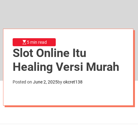
d
e
5 min read
Slot Online Itu
Healing Versi Murah
Posted on
June 2, 2025
by
okcret138