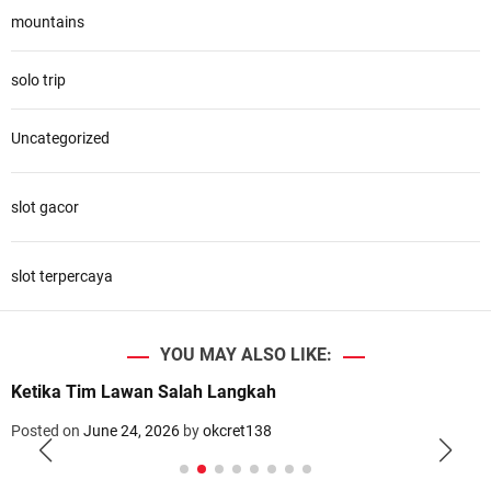
mountains
solo trip
Uncategorized
slot gacor
slot terpercaya
YOU MAY ALSO LIKE:
Ketika Tim Lawan Salah Langkah
Posted on
June 24, 2026
by
okcret138