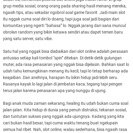
grup media sosial, orang-orang pada sharing hasil menang mereka,
ngasih tips, atau sekadar ngobrol soal game favorit. Jadi main slot
itu nggak cuma soal diri lo doang, tapi juga soal jadi bagian dari
komunitas yang ngerti “bahasa” lo. Nggak jarang dari sana muncul
obrolan random yang bikin ketawa sendiri atau dapet temen baru
yang satu server, satu vibe.
Satu hal yang nggak bisa diabaikan dari slot online adalah perasaan
antusias setiap kali tombol “spin” ditekan. Di detik-detik gulungan
muter, ada rasa penasaran yang nggak bisa dijelasin. Bahkan saat lo
udah tahu kemungkinan menang itu kecil, tapi lo tetap berharap ada
keajaiban. Dan anehnya, harapan itu bikin hidup jadi lebih seru.
Rasanya kayak lo lagi jalan di jembatan kaca, tegang tapi pengen
terus jalan karena penasaran apa yang nunggu di ujung.
Bagi anak muda zaman sekarang, healing itu udah bukan cuma soal
jalan-jalan. Kita hidup di dunia yang penuh distraksi, tekanan sosial,
dan tuntutan sukses yang nggak ada ujungnya. Kadang yang kita
cari bukan hasil besar, tapi cuma waktu tenang buat ngelupain
semua hal ribet. Nah, slot online, walau sederhana, bisa ngasih rasa