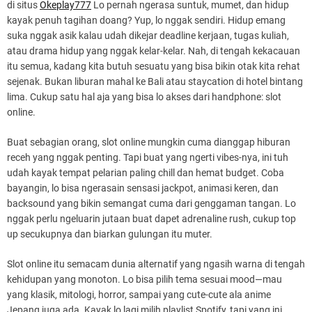
di situs
Okeplay777
Lo pernah ngerasa suntuk, mumet, dan hidup
kayak penuh tagihan doang? Yup, lo nggak sendiri. Hidup emang
suka nggak asik kalau udah dikejar deadline kerjaan, tugas kuliah,
atau drama hidup yang nggak kelar-kelar. Nah, di tengah kekacauan
itu semua, kadang kita butuh sesuatu yang bisa bikin otak kita rehat
sejenak. Bukan liburan mahal ke Bali atau staycation di hotel bintang
lima. Cukup satu hal aja yang bisa lo akses dari handphone: slot
online.
Buat sebagian orang, slot online mungkin cuma dianggap hiburan
receh yang nggak penting. Tapi buat yang ngerti vibes-nya, ini tuh
udah kayak tempat pelarian paling chill dan hemat budget. Coba
bayangin, lo bisa ngerasain sensasi jackpot, animasi keren, dan
backsound yang bikin semangat cuma dari genggaman tangan. Lo
nggak perlu ngeluarin jutaan buat dapet adrenaline rush, cukup top
up secukupnya dan biarkan gulungan itu muter.
Slot online itu semacam dunia alternatif yang ngasih warna di tengah
kehidupan yang monoton. Lo bisa pilih tema sesuai mood—mau
yang klasik, mitologi, horror, sampai yang cute-cute ala anime
Jepang juga ada. Kayak lo lagi milih playlist Spotify, tapi yang ini