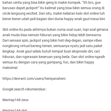
bahan cerita yang bisa bikin geng lo makin kompak. “Eh bro, gue
barusan dapet jackpot!” itu kalimat yang bisa bikin semua orang di
circle langsung excited. Dari situ, makin keliatan kalo slot online tuh
bener-bener udah jadi bagian dari dunia happy anak gaul masa kini.
Slot online itu pada akhirnya bukan cuma soal cuan, tapi soal gimana
anak muda bisa nemuin hiburan yang bikin hidup lebih berwarna.
Dari sensasi spin, jackpot yang bikin hati deg-degan, sampe vibes
nongkrong virtual bareng temen, semuanya nyatu jadi satu paket
lengkap. Anak gaul selalu butuh tempat buat ekspresiin diri, cari
hiburan, dan ngerasain keseruan yang beda. Dan slot online ngasih
semua itu dengan cara yang gampang, fun, dan bikin happy
maksimal.
https://devrant.com/users/heniyanaheni
Google search rekomendasi :
Mantap168 zeus
Mantap168 slot