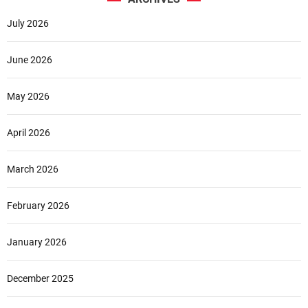
July 2026
June 2026
May 2026
April 2026
March 2026
February 2026
January 2026
December 2025