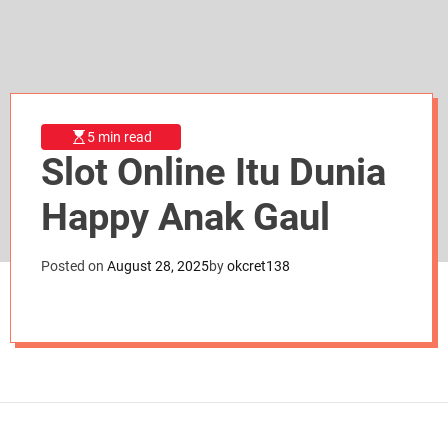
d
e
5 min read
Slot Online Itu Dunia
Happy Anak Gaul
Posted on
August 28, 2025
by
okcret138