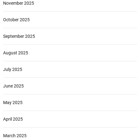
November 2025
October 2025
September 2025
August 2025
July 2025
June 2025
May 2025
April 2025
March 2025