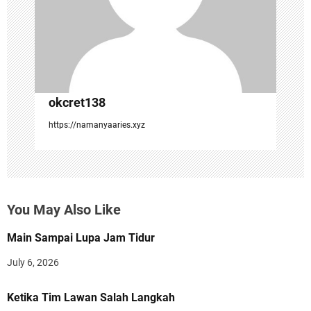
t
i
o
n
okcret138
https://namanyaaries.xyz
You May Also Like
Main Sampai Lupa Jam Tidur
July 6, 2026
Ketika Tim Lawan Salah Langkah