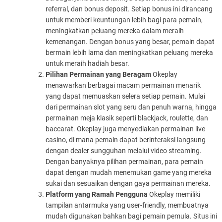
referral, dan bonus deposit. Setiap bonus ini dirancang
untuk memberi keuntungan lebih bagi para pemain,
meningkatkan peluang mereka dalam meraih
kemenangan. Dengan bonus yang besar, pemain dapat
bermain lebih lama dan meningkatkan peluang mereka
untuk meraih hadiah besar.
Pilihan Permainan yang Beragam
Okeplay
menawarkan berbagai macam permainan menarik
yang dapat memuaskan selera setiap pemain. Mulai
dari permainan slot yang seru dan penuh warna, hingga
permainan meja klasik seperti blackjack, roulette, dan
baccarat. Okeplay juga menyediakan permainan live
casino, di mana pemain dapat berinteraksi langsung
dengan dealer sungguhan melalui video streaming.
Dengan banyaknya pilihan permainan, para pemain
dapat dengan mudah menemukan game yang mereka
sukai dan sesuaikan dengan gaya permainan mereka.
Platform yang Ramah Pengguna
Okeplay memiliki
tampilan antarmuka yang user-friendly, membuatnya
mudah digunakan bahkan bagi pemain pemula. Situs ini