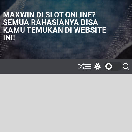
S
k
MAXWIN DI SLOT ONLINE?
i
SEMUA RAHASIANYA BISA
p
KAMU TEMUKAN DI WEBSITE
t
o
INI!
c
o
n
t
e
S
M
S
S
h
e
w
e
n
u
n
i
a
t
ff
u
t
r
l
c
c
e
h
h
c
o
l
o
r
m
o