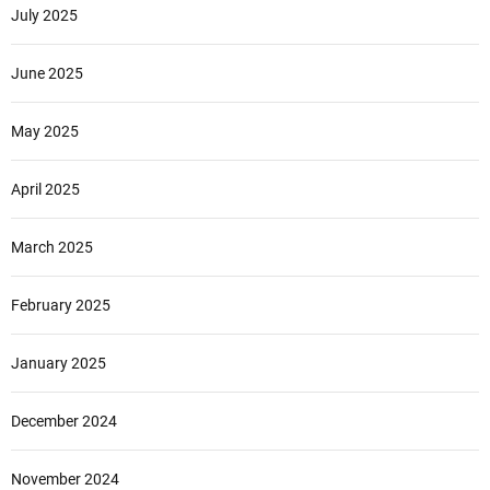
July 2025
June 2025
May 2025
April 2025
March 2025
February 2025
January 2025
December 2024
November 2024