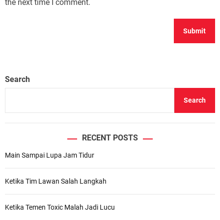
the next time I comment.
Search
Search
RECENT POSTS
Main Sampai Lupa Jam Tidur
Ketika Tim Lawan Salah Langkah
Ketika Temen Toxic Malah Jadi Lucu