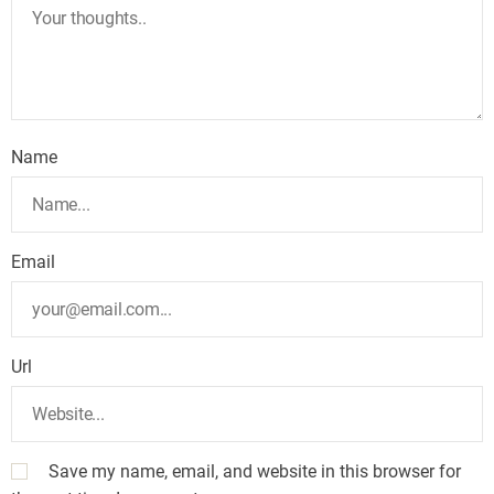
Name
Email
Url
Save my name, email, and website in this browser for