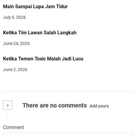
Main Sampai Lupa Jam Tidur
July 6, 2026
Ketika Tim Lawan Salah Langkah
June 24, 2026
Ketika Temen Toxic Malah Jadi Lucu
June 2, 2026
+
There are no comments
Add yours
Comment