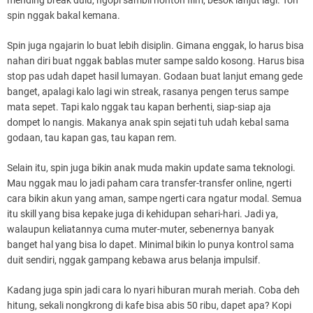
mending break dulu, ngopi sambil nonton film, besok lanjut lagi. Toh
spin nggak bakal kemana.
Spin juga ngajarin lo buat lebih disiplin. Gimana enggak, lo harus bisa
nahan diri buat nggak bablas muter sampe saldo kosong. Harus bisa
stop pas udah dapet hasil lumayan. Godaan buat lanjut emang gede
banget, apalagi kalo lagi win streak, rasanya pengen terus sampe
mata sepet. Tapi kalo nggak tau kapan berhenti, siap-siap aja
dompet lo nangis. Makanya anak spin sejati tuh udah kebal sama
godaan, tau kapan gas, tau kapan rem.
Selain itu, spin juga bikin anak muda makin update sama teknologi.
Mau nggak mau lo jadi paham cara transfer-transfer online, ngerti
cara bikin akun yang aman, sampe ngerti cara ngatur modal. Semua
itu skill yang bisa kepake juga di kehidupan sehari-hari. Jadi ya,
walaupun keliatannya cuma muter-muter, sebenernya banyak
banget hal yang bisa lo dapet. Minimal bikin lo punya kontrol sama
duit sendiri, nggak gampang kebawa arus belanja impulsif.
Kadang juga spin jadi cara lo nyari hiburan murah meriah. Coba deh
hitung, sekali nongkrong di kafe bisa abis 50 ribu, dapet apa? Kopi