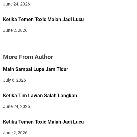
June 24, 2026
Ketika Temen Toxic Malah Jadi Lucu
June 2, 2026
More From Author
Main Sampai Lupa Jam Tidur
July 6, 2026
Ketika Tim Lawan Salah Langkah
June 24, 2026
Ketika Temen Toxic Malah Jadi Lucu
June 2, 2026