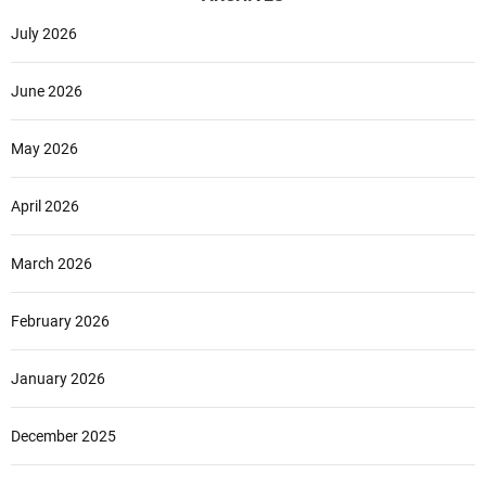
July 2026
June 2026
May 2026
April 2026
March 2026
February 2026
January 2026
December 2025