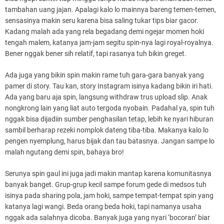
tambahan uang jajan. Apalagi kalo lo mainnya bareng temen-temen,
sensasinya makin seru karena bisa saling tukar tips biar gacor.
Kadang malah ada yang rela begadang demi ngejar momen hoki
tengah malem, katanya jam-jam segitu spin-nya lagi royal-royalnya.
Bener nggak bener sih relatif, tapi rasanya tuh bikin greget.
Ada juga yang bikin spin makin rame tuh gara-gara banyak yang
pamer di story. Tau kan, story Instagram isinya kadang bikin iri hati.
Ada yang baru aja spin, langsung withdraw trus upload slip. Anak
nongkrong lain yang liat auto tergoda nyobain. Padahal ya, spin tuh
nggak bisa dijadiin sumber penghasilan tetap, lebih ke nyari hiburan
sambil berharap rezeki nomplok dateng tiba-tiba. Makanya kalo lo
pengen nyemplung, harus bijak dan tau batasnya. Jangan sampe lo
malah ngutang demi spin, bahaya bro!
Serunya spin gaul ini juga jadi makin mantap karena komunitasnya
banyak banget. Grup-grup kecil sampe forum gede di medsos tuh
isinya pada sharing pola, jam hoki, sampe tempat-tempat spin yang
katanya lagi wangi. Beda orang beda hoki, tapi namanya usaha
nggak ada salahnya dicoba. Banyak juga yang nyari ‘bocoran’ biar