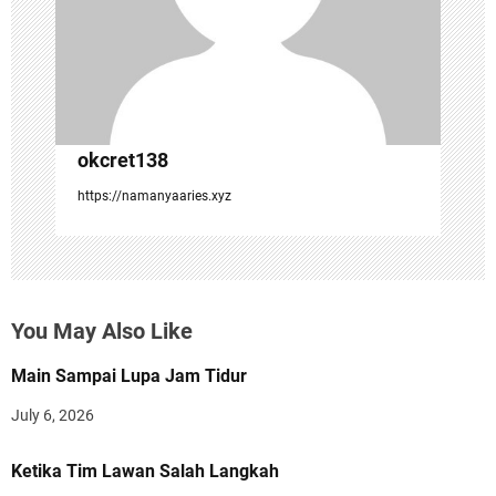
t
i
o
n
okcret138
https://namanyaaries.xyz
You May Also Like
Main Sampai Lupa Jam Tidur
July 6, 2026
Ketika Tim Lawan Salah Langkah