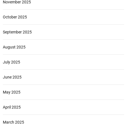
November 2025
October 2025
September 2025
August 2025
July 2025
June 2025
May 2025
April 2025
March 2025