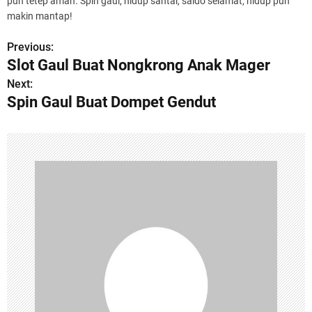
pun tetep aman. Spin gaul, hidup santai, saldo selamat, hidup pun
makin mantap!
Previous:
P
Slot Gaul Buat Nongkrong Anak Mager
o
Next:
Spin Gaul Buat Dompet Gendut
s
t
n
a
v
i
g
a