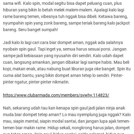
sama wifi. Kalo spin, modal segitu bisa dapet peluang cuan, plus
hiburan yang bikin lo betah melek malem-malem. Apalagi kalo lagi
rame bareng temen, vibesnya tuh nggak bisa dibeli. Ketawa bareng,
nyumpahin spin yang zonk bareng, sampe teriak bareng kalo jackpot
bareng. Seru banget sumpah!
Jadi kalo lo lagi cari cara biar dompet aman, nggak ada salahnya
nyobain spin gaul. Tapi inget ya, semua harus sesuai porsi. Jangan
sampe jadi kebiasaan yang nyusahin diri sendiri. Kalo udah dapet
cuan, langsung amankan, jangan dibakar lagi sampe habis. Mau beli
kopi, makan enak, atau nabung buat liburan juga oke banget. Spin itu
cuma alat bantu, yang bikin dompet aman tetep lo sendiri. Pinter-
pinter ngatur, pinter-pinter nikmatin.
https://www.clubarmada.com/members/svwhy.114823/
Nah, sekarang udah tau kan kenapa spin gaul jadi jalan ninja anak
muda biar dompet tetep aman? Lo mau nyemplung juga nggak? Kalo
mau, siapin mental, siapin modal santai, dan jangan lupa ajak temen-
temen biar makin rame. Hidup sekali, nongkrong harus jalan, dompet