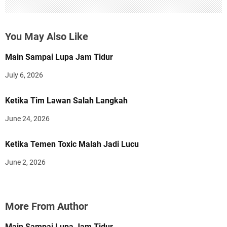
You May Also Like
Main Sampai Lupa Jam Tidur
July 6, 2026
Ketika Tim Lawan Salah Langkah
June 24, 2026
Ketika Temen Toxic Malah Jadi Lucu
June 2, 2026
More From Author
Main Sampai Lupa Jam Tidur