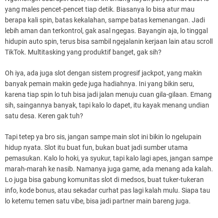
yang males pencet-pencet tiap detik. Biasanya lo bisa atur mau
berapa kali spin, batas kekalahan, sampe batas kemenangan. Jadi
lebih aman dan terkontrol, gak asal ngegas. Bayangin aja, lo tinggal
hidupin auto spin, terus bisa sambil ngejalanin kerjaan lain atau scroll
TikTok. Multitasking yang produktif banget, gak sih?
Oh iya, ada juga slot dengan sistem progresif jackpot, yang makin
banyak pemain makin gede juga hadiahnya. Ini yang bikin seru,
karena tiap spin lo tuh bisa jadi jalan menuju cuan gila-gilaan. Emang
sih, saingannya banyak, tapi kalo lo dapet, itu kayak menang undian
satu desa. Keren gak tuh?
Tapi tetep ya bro sis, jangan sampe main slot ini bikin lo ngelupain
hidup nyata. Slot itu buat fun, bukan buat jadi sumber utama
pemasukan. Kalo lo hoki, ya syukur, tapi kalo lagi apes, jangan sampe
marah-marah ke nasib. Namanya juga game, ada menang ada kalah.
Lo juga bisa gabung komunitas slot di medsos, buat tuker-tukeran
info, kode bonus, atau sekadar curhat pas lagi kalah mulu. Siapa tau
lo ketemu temen satu vibe, bisa jadi partner main bareng juga.