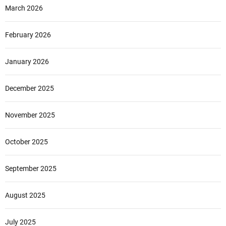
March 2026
February 2026
January 2026
December 2025
November 2025
October 2025
September 2025
August 2025
July 2025