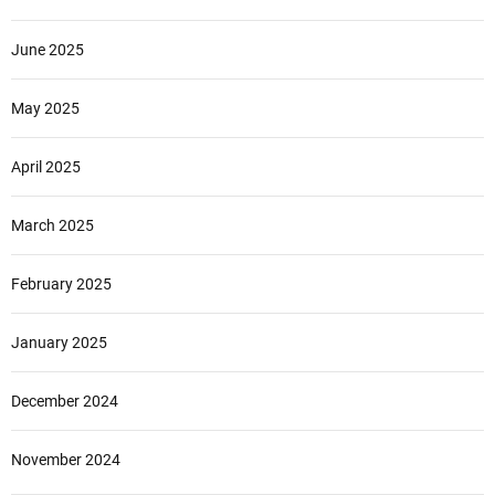
June 2025
May 2025
April 2025
March 2025
February 2025
January 2025
December 2024
November 2024