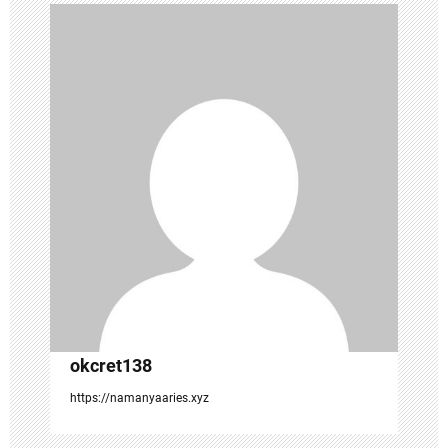
a
v
i
g
a
t
i
o
n
okcret138
https://namanyaaries.xyz