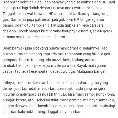
Slot online kekinian juga udah banyak yang bisa diakses dari HP. Jadi
lo gak perlu lagi duduk depan PC kaya anak warnet zaman old.
Tinggal buka lewat browser HP atau install aplikasinya, langsung
gas. Gamenya juga gak berat, jadi gak bikin HP lo nge-lag atau
panas. Udah gitu, tampilan di HP juga gak kalah kece dari versi
desktop. Cocok banget buat lo yang hidupnya dinamis, selalu gerak
ke sana sini, tapi tetep pengen hiburan.
Udah banyak juga slot yang punya mini games di dalamnya. Jadi
bukan cuma spin doang, tapi ada misi tambahan yang bikin lo gak
gampang bosen. Kadang ada puzzle kecil, kadang ada mode
tembak-tembakan, pokoknya makin seru lah. Kayak main game
casual, tapi ada kesempatan dapet duit juga. Multiguna banget!
Intinya, slot online kekinian tuh bukan cuma buat orang tua yang
demen judi, tapi udah masuk ke dunia anak muda yang pengen
hiburan simple tapi bisa ngasih thrill. Lo bisa main sambil nongkrong,
nunggu kereta, atau sebelum tidur. Yang penting, mainnya santai aja,
jangan dibawa serius kayak lagi presentasi tugas akhir. Nikmatin tiap
spin, dan kalo hoki dateng, tinggal senyum lebar.