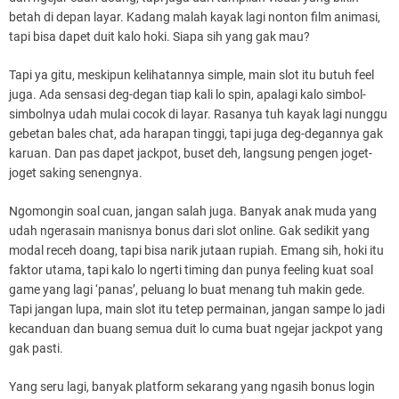
betah di depan layar. Kadang malah kayak lagi nonton film animasi,
tapi bisa dapet duit kalo hoki. Siapa sih yang gak mau?
Tapi ya gitu, meskipun kelihatannya simple, main slot itu butuh feel
juga. Ada sensasi deg-degan tiap kali lo spin, apalagi kalo simbol-
simbolnya udah mulai cocok di layar. Rasanya tuh kayak lagi nunggu
gebetan bales chat, ada harapan tinggi, tapi juga deg-degannya gak
karuan. Dan pas dapet jackpot, buset deh, langsung pengen joget-
joget saking senengnya.
Ngomongin soal cuan, jangan salah juga. Banyak anak muda yang
udah ngerasain manisnya bonus dari slot online. Gak sedikit yang
modal receh doang, tapi bisa narik jutaan rupiah. Emang sih, hoki itu
faktor utama, tapi kalo lo ngerti timing dan punya feeling kuat soal
game yang lagi ‘panas’, peluang lo buat menang tuh makin gede.
Tapi jangan lupa, main slot itu tetep permainan, jangan sampe lo jadi
kecanduan dan buang semua duit lo cuma buat ngejar jackpot yang
gak pasti.
Yang seru lagi, banyak platform sekarang yang ngasih bonus login