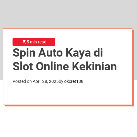
d
e
5 min read
Spin Auto Kaya di
Slot Online Kekinian
Posted on
April 28, 2025
by
okcret138