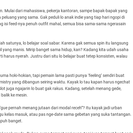
gan. Mulai dari mahasiswa, pekerja kantoran, sampe bapak-bapak yang
peluang yang sama. Gak peduli lo anak indie yang tiap hari ngopi di
ng isi feed-nya penuh outfit mahal, semua bisa sama-sama ngerasain
lah satunya, lo belajar soal sabar. Karena gak semua spin itu langsung
asil yang manis. Mirip banget sama hidup, kan? Kadang kita udah usaha
i harus nyerah. Justru dari situ lo belajar buat tetep konsisten, walau
cuma hoki-hokian, tapi pemain lama pasti punya ‘feeling’ sendiri buat
mistry yang dibangun seiring waktu. Kayak lo tau kapan harus ngechat
Slot juga ngajarin lo buat gak rakus. Kadang, setelah menang gede,
balik ke mesin.
a “gue pernah menang jutaan dari modal receh”? Itu kayak jadi urban
nunggu kelas masuk, atau pas nge-date sama gebetan yang suka tantangan.
mpuh banget.