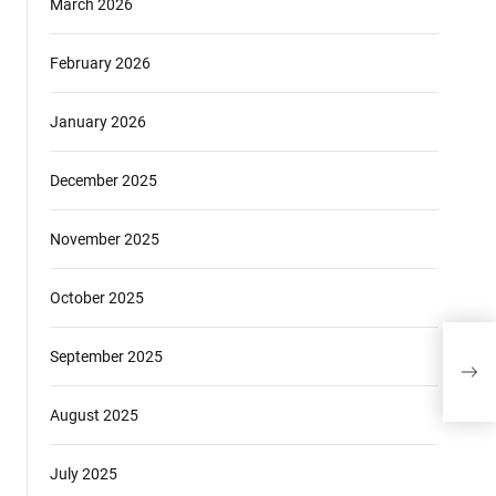
March 2026
February 2026
January 2026
December 2025
November 2025
October 2025
September 2025
August 2025
July 2025