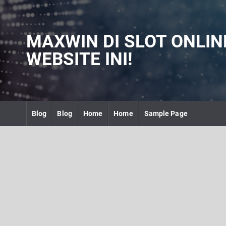
S
k
i
MAXWIN DI SLOT ONLI
p
t
WEBSITE INI!
o
c
o
n
t
Blog
Blog
Home
Home
Sample Page
e
n
t