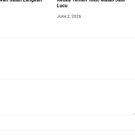
Lucu
June 2, 2026