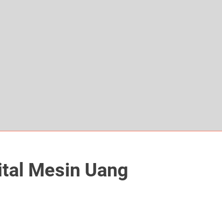
gital Mesin Uang