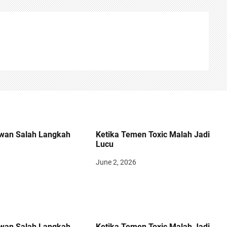
awan Salah Langkah
Ketika Temen Toxic Malah Jadi
Lucu
June 2, 2026
awan Salah Langkah
Ketika Temen Toxic Malah Jadi