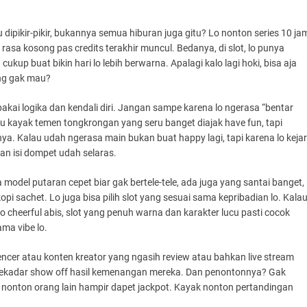
dipikir-pikir, bukannya semua hiburan juga gitu? Lo nonton series 10 ja
 rasa kosong pas credits terakhir muncul. Bedanya, di slot, lo punya
kup buat bikin hari lo lebih berwarna. Apalagi kalo lagi hoki, bisa aja
ang gak mau?
 pakai logika dan kendali diri. Jangan sampe karena lo ngerasa “bentar
t itu kayak temen tongkrongan yang seru banget diajak have fun, tapi
snya. Kalau udah ngerasa main bukan buat happy lagi, tapi karena lo kejar
dan isi dompet udah selaras.
model putaran cepet biar gak bertele-tele, ada juga yang santai banget,
opi sachet. Lo juga bisa pilih slot yang sesuai sama kepribadian lo. Kala
lo cheerful abis, slot yang penuh warna dan karakter lucu pasti cocok
sama vibe lo.
uencer atau konten kreator yang ngasih review atau bahkan live stream
a sekadar show off hasil kemenangan mereka. Dan penontonnya? Gak
 nonton orang lain hampir dapet jackpot. Kayak nonton pertandingan