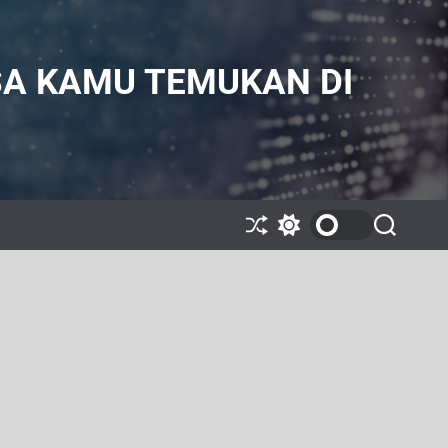
SA KAMU TEMUKAN DI
S
S
S
h
w
e
u
i
a
ff
t
r
l
c
c
e
h
h
c
o
l
o
r
m
o