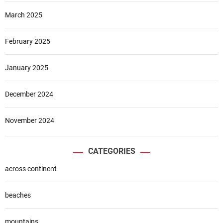
March 2025
February 2025
January 2025
December 2024
November 2024
CATEGORIES
across continent
beaches
mountains