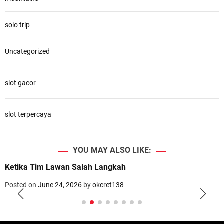
solo trip
Uncategorized
slot gacor
slot terpercaya
YOU MAY ALSO LIKE:
Ketika Tim Lawan Salah Langkah
Posted on
June 24, 2026
by
okcret138