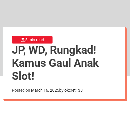
d
e
5 min read
JP, WD, Rungkad!
Kamus Gaul Anak
Slot!
Posted on
March 16, 2025
by
okcret138