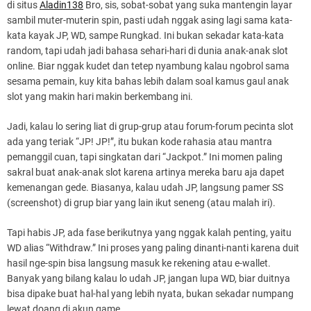
di situs
Aladin138
Bro, sis, sobat-sobat yang suka mantengin layar
sambil muter-muterin spin, pasti udah nggak asing lagi sama kata-
kata kayak JP, WD, sampe Rungkad. Ini bukan sekadar kata-kata
random, tapi udah jadi bahasa sehari-hari di dunia anak-anak slot
online. Biar nggak kudet dan tetep nyambung kalau ngobrol sama
sesama pemain, kuy kita bahas lebih dalam soal kamus gaul anak
slot yang makin hari makin berkembang ini.
Jadi, kalau lo sering liat di grup-grup atau forum-forum pecinta slot
ada yang teriak “JP! JP!”, itu bukan kode rahasia atau mantra
pemanggil cuan, tapi singkatan dari “Jackpot.” Ini momen paling
sakral buat anak-anak slot karena artinya mereka baru aja dapet
kemenangan gede. Biasanya, kalau udah JP, langsung pamer SS
(screenshot) di grup biar yang lain ikut seneng (atau malah iri).
Tapi habis JP, ada fase berikutnya yang nggak kalah penting, yaitu
WD alias “Withdraw.” Ini proses yang paling dinanti-nanti karena duit
hasil nge-spin bisa langsung masuk ke rekening atau e-wallet.
Banyak yang bilang kalau lo udah JP, jangan lupa WD, biar duitnya
bisa dipake buat hal-hal yang lebih nyata, bukan sekadar numpang
lewat doang di akun game.