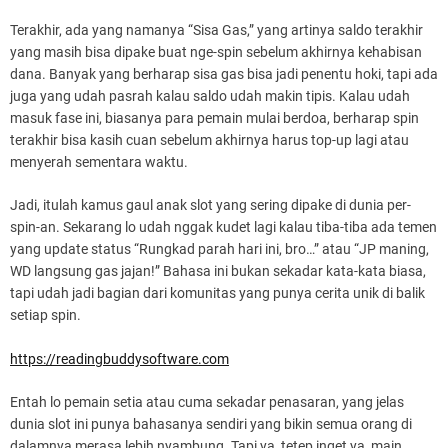
Terakhir, ada yang namanya “Sisa Gas,” yang artinya saldo terakhir
yang masih bisa dipake buat nge-spin sebelum akhirnya kehabisan
dana. Banyak yang berharap sisa gas bisa jadi penentu hoki, tapi ada
juga yang udah pasrah kalau saldo udah makin tipis. Kalau udah
masuk fase ini, biasanya para pemain mulai berdoa, berharap spin
terakhir bisa kasih cuan sebelum akhirnya harus top-up lagi atau
menyerah sementara waktu.
Jadi, itulah kamus gaul anak slot yang sering dipake di dunia per-
spin-an. Sekarang lo udah nggak kudet lagi kalau tiba-tiba ada temen
yang update status “Rungkad parah hari ini, bro…” atau “JP maning,
WD langsung gas jajan!” Bahasa ini bukan sekadar kata-kata biasa,
tapi udah jadi bagian dari komunitas yang punya cerita unik di balik
setiap spin.
https://readingbuddysoftware.com
Entah lo pemain setia atau cuma sekadar penasaran, yang jelas
dunia slot ini punya bahasanya sendiri yang bikin semua orang di
dalamnya merasa lebih nyambung. Tapi ya, tetep inget ya, main