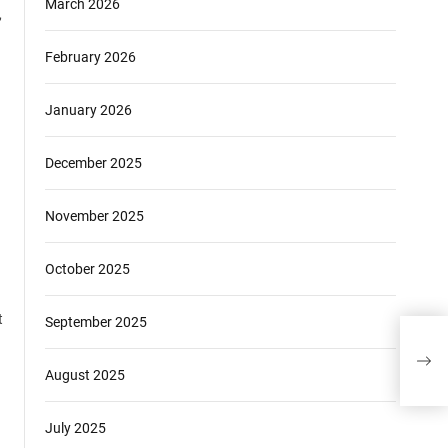
March 2026
,
February 2026
January 2026
December 2025
November 2025
October 2025
t
September 2025
Du
August 2025
July 2025