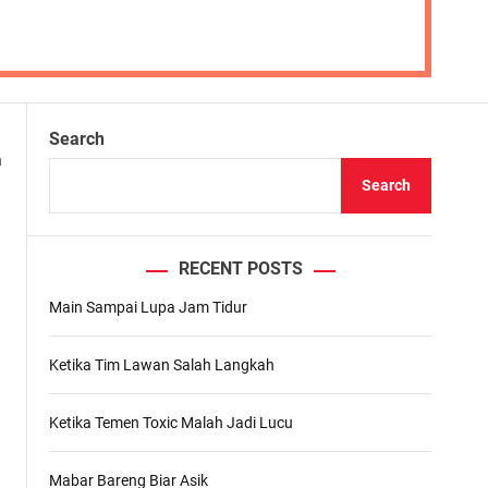
Search
n
Search
RECENT POSTS
Main Sampai Lupa Jam Tidur
Ketika Tim Lawan Salah Langkah
Ketika Temen Toxic Malah Jadi Lucu
Mabar Bareng Biar Asik