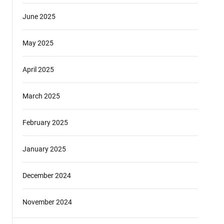
June 2025
May 2025
April 2025
March 2025
February 2025
January 2025
December 2024
November 2024