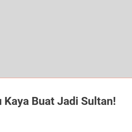
u Kaya Buat Jadi Sultan!