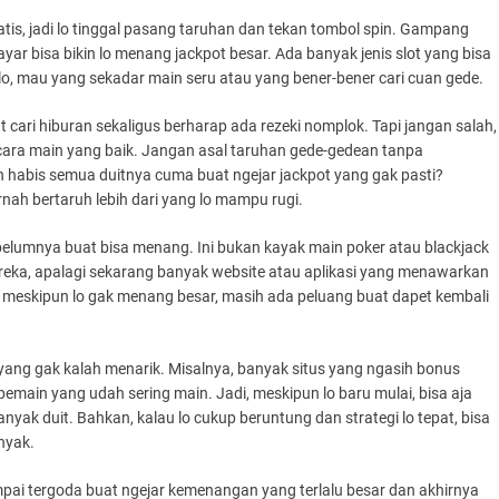
atis, jadi lo tinggal pasang taruhan dan tekan tombol spin. Gampang
yar bisa bikin lo menang jackpot besar. Ada banyak jenis slot yang bisa
 lo, mau yang sekadar main seru atau yang bener-bener cari cuan gede.
cari hiburan sekaligus berharap ada rezeki nomplok. Tapi jangan salah,
 cara main yang baik. Jangan asal taruhan gede-gedean tanpa
h habis semua duitnya cuma buat ngejar jackpot yang gak pasti?
nah bertaruh lebih dari yang lo mampu rugi.
sebelumnya buat bisa menang. Ini bukan kayak main poker atau blackjack
ereka, apalagi sekarang banyak website atau aplikasi yang menawarkan
, meskipun lo gak menang besar, masih ada peluang buat dapet kembali
us yang gak kalah menarik. Misalnya, banyak situs yang ngasih bonus
emain yang udah sering main. Jadi, meskipun lo baru mulai, bisa aja
ak duit. Bahkan, kalau lo cukup beruntung dan strategi lo tepat, bisa
nyak.
ampai tergoda buat ngejar kemenangan yang terlalu besar dan akhirnya