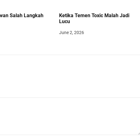
awan Salah Langkah
Ketika Temen Toxic Malah Jadi
Lucu
June 2, 2026