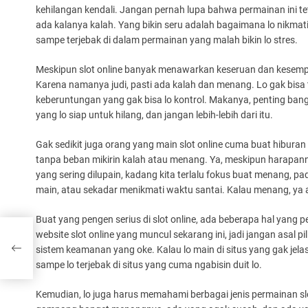
kehilangan kendali. Jangan pernah lupa bahwa permainan ini te
ada kalanya kalah. Yang bikin seru adalah bagaimana lo nikmati
sampe terjebak di dalam permainan yang malah bikin lo stres.
Meskipun slot online banyak menawarkan keseruan dan kesempa
Karena namanya judi, pasti ada kalah dan menang. Lo gak bisa
keberuntungan yang gak bisa lo kontrol. Makanya, penting banget
yang lo siap untuk hilang, dan jangan lebih-lebih dari itu.
Gak sedikit juga orang yang main slot online cuma buat hiburan
tanpa beban mikirin kalah atau menang. Ya, meskipun harapann
yang sering dilupain, kadang kita terlalu fokus buat menang, p
main, atau sekadar menikmati waktu santai. Kalau menang, ya al
Buat yang pengen serius di slot online, ada beberapa hal yang pe
website slot online yang muncul sekarang ini, jadi jangan asal pili
sistem keamanan yang oke. Kalau lo main di situs yang gak jela
sampe lo terjebak di situs yang cuma ngabisin duit lo.
Kemudian, lo juga harus memahami berbagai jenis permainan slo