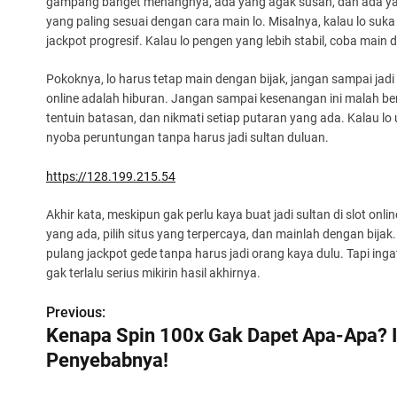
gampang banget menangnya, ada yang agak susah, dan ada yang p
yang paling sesuai dengan cara main lo. Misalnya, kalau lo suk
jackpot progresif. Kalau lo pengen yang lebih stabil, coba main d
Pokoknya, lo harus tetap main dengan bijak, jangan sampai jadi t
online adalah hiburan. Jangan sampai kesenangan ini malah berba
tentuin batasan, dan nikmati setiap putaran yang ada. Kalau lo u
nyoba peruntungan tanpa harus jadi sultan duluan.
https://128.199.215.54
Akhir kata, meskipun gak perlu kaya buat jadi sultan di slot on
yang ada, pilih situs yang terpercaya, dan mainlah dengan bijak
pulang jackpot gede tanpa harus jadi orang kaya dulu. Tapi ingat,
gak terlalu serius mikirin hasil akhirnya.
Previous:
P
Kenapa Spin 100x Gak Dapet Apa-Apa? I
o
Penyebabnya!
s