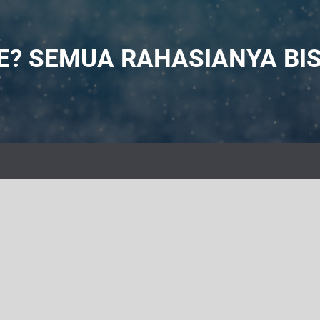
NE? SEMUA RAHASIANYA BI