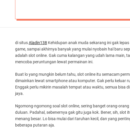
di situs
Aladin138
Kehidupan anak muda sekarang ini gak lepas d
game, sampai akhirnya banyak yang mulai nyobain hal baru sepert
adalah slot online. Gak cuma kalangan yang udah lama main, t
mencoba peruntungan lewat permainan ini.
Buat lo yang mungkin belum tahu, slot online itu semacam perm
dimainkan lewat smartphone atau komputer. Gak perlu keluar rum
Enggak perlu mikirin masalah tempat atau waktu, semua bisa dil
jaya.
Ngomong-ngomong soal slot online, sering banget orang-orang mik
duluan. Padahal, sebenernya gak gitu juga kok. Bener, sih, slot 
menang besar. Lo bisa mulai dari taruhan kecil, dan yang penting,
beberapa putaran aja.