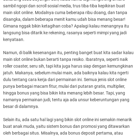
sambil ngopi dan scroll sosial media, trus tiba-tiba kepikiran buat
main slot online. Modalnya cuma beberapa ribu doang, dan tanpa
disangka, dalam beberapa menit kamu udah bisa menang besar!
Gimana nggak bikin ketagihan coba? Apalagi kalau menangnya itu
langsung bisa ditarik ke rekening, rasanya seperti mimpi yang jadi
kenyataan.
Namun, di balik kesenangan itu, penting banget buat kita sadar kalau
main slot online bukan berarti tanpa resiko. Ibaratnya, seperti naik
roller coaster, seru sih, tapi kita juga harus siap dengan kemungkinan
jatuh. Makanya, sebelum mulai main, ada baiknya kalau kita ngerti
dulu tentang cara kerja dari permainan ini. Semua jenis slot online
punya berbagai macam fitur, mulai dari putaran gratis, multiplier,
hingga bonus yang bisa bikin kita menang lebih besar. Tapi, yang
namanya permainan judi, tentu aja ada unsur keberuntungan yang
besar di dalamnya.
Selain itu, ada satu hal lagi yang bikin slot online ini semakin menarik
buat anak muda, yaitu sistem bonus dan promosi yang ditawarkan
oleh berbagai situs. Misalnya, ada bonus deposit pertama, atau