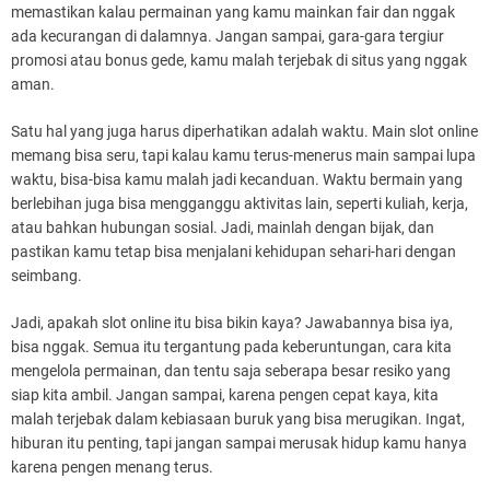
memastikan kalau permainan yang kamu mainkan fair dan nggak
ada kecurangan di dalamnya. Jangan sampai, gara-gara tergiur
promosi atau bonus gede, kamu malah terjebak di situs yang nggak
aman.
Satu hal yang juga harus diperhatikan adalah waktu. Main slot online
memang bisa seru, tapi kalau kamu terus-menerus main sampai lupa
waktu, bisa-bisa kamu malah jadi kecanduan. Waktu bermain yang
berlebihan juga bisa mengganggu aktivitas lain, seperti kuliah, kerja,
atau bahkan hubungan sosial. Jadi, mainlah dengan bijak, dan
pastikan kamu tetap bisa menjalani kehidupan sehari-hari dengan
seimbang.
Jadi, apakah slot online itu bisa bikin kaya? Jawabannya bisa iya,
bisa nggak. Semua itu tergantung pada keberuntungan, cara kita
mengelola permainan, dan tentu saja seberapa besar resiko yang
siap kita ambil. Jangan sampai, karena pengen cepat kaya, kita
malah terjebak dalam kebiasaan buruk yang bisa merugikan. Ingat,
hiburan itu penting, tapi jangan sampai merusak hidup kamu hanya
karena pengen menang terus.