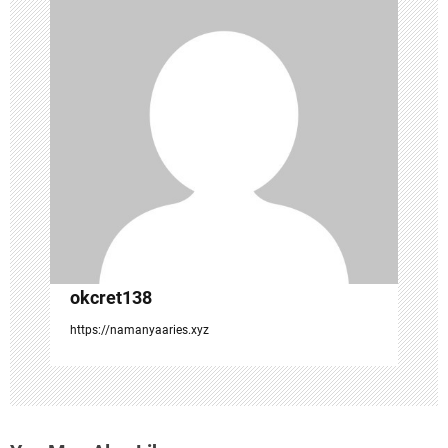
v
i
g
a
t
i
o
n
okcret138
https://namanyaaries.xyz