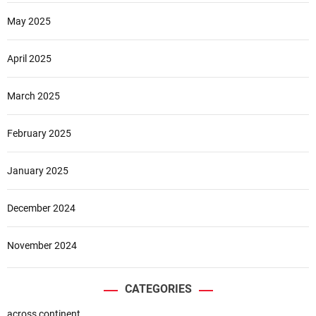
May 2025
April 2025
March 2025
February 2025
January 2025
December 2024
November 2024
CATEGORIES
across continent