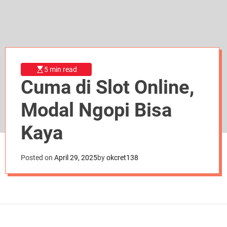
d
e
5 min read
Cuma di Slot Online,
Modal Ngopi Bisa
Kaya
Posted on
April 29, 2025
by
okcret138