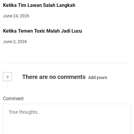
Ketika Tim Lawan Salah Langkah
June 24, 2026
Ketika Temen Toxic Malah Jadi Lucu
June 2, 2026
+
There are no comments
Add yours
Comment