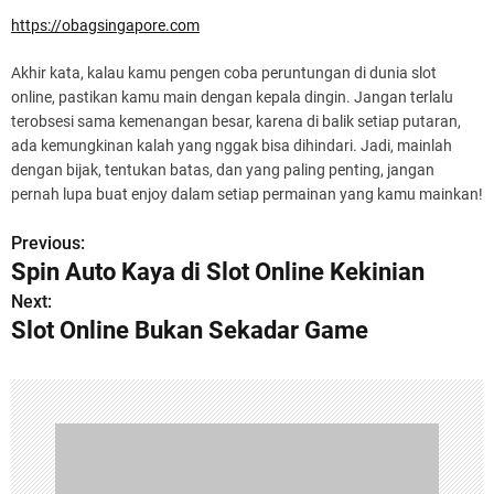
https://obagsingapore.com
Akhir kata, kalau kamu pengen coba peruntungan di dunia slot
online, pastikan kamu main dengan kepala dingin. Jangan terlalu
terobsesi sama kemenangan besar, karena di balik setiap putaran,
ada kemungkinan kalah yang nggak bisa dihindari. Jadi, mainlah
dengan bijak, tentukan batas, dan yang paling penting, jangan
pernah lupa buat enjoy dalam setiap permainan yang kamu mainkan!
Previous:
P
Spin Auto Kaya di Slot Online Kekinian
o
Next:
Slot Online Bukan Sekadar Game
s
t
n
a