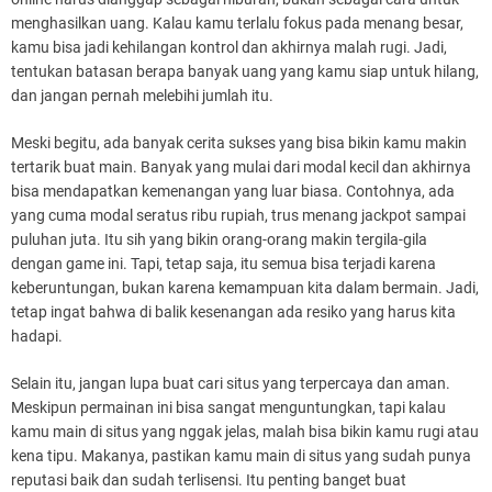
menghasilkan uang. Kalau kamu terlalu fokus pada menang besar,
kamu bisa jadi kehilangan kontrol dan akhirnya malah rugi. Jadi,
tentukan batasan berapa banyak uang yang kamu siap untuk hilang,
dan jangan pernah melebihi jumlah itu.
Meski begitu, ada banyak cerita sukses yang bisa bikin kamu makin
tertarik buat main. Banyak yang mulai dari modal kecil dan akhirnya
bisa mendapatkan kemenangan yang luar biasa. Contohnya, ada
yang cuma modal seratus ribu rupiah, trus menang jackpot sampai
puluhan juta. Itu sih yang bikin orang-orang makin tergila-gila
dengan game ini. Tapi, tetap saja, itu semua bisa terjadi karena
keberuntungan, bukan karena kemampuan kita dalam bermain. Jadi,
tetap ingat bahwa di balik kesenangan ada resiko yang harus kita
hadapi.
Selain itu, jangan lupa buat cari situs yang terpercaya dan aman.
Meskipun permainan ini bisa sangat menguntungkan, tapi kalau
kamu main di situs yang nggak jelas, malah bisa bikin kamu rugi atau
kena tipu. Makanya, pastikan kamu main di situs yang sudah punya
reputasi baik dan sudah terlisensi. Itu penting banget buat