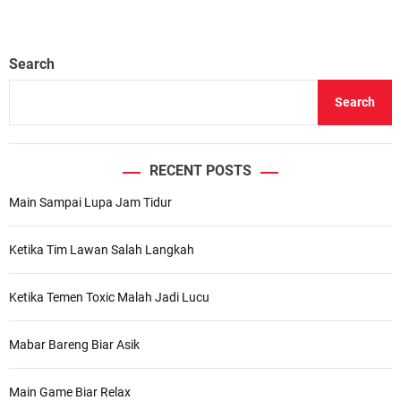
Search
Search
RECENT POSTS
Main Sampai Lupa Jam Tidur
Ketika Tim Lawan Salah Langkah
Ketika Temen Toxic Malah Jadi Lucu
Mabar Bareng Biar Asik
Main Game Biar Relax