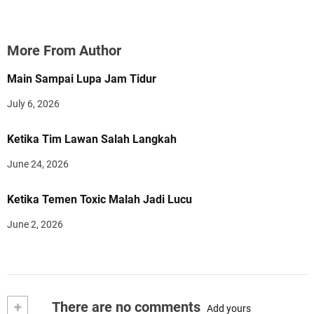
More From Author
Main Sampai Lupa Jam Tidur
July 6, 2026
Ketika Tim Lawan Salah Langkah
June 24, 2026
Ketika Temen Toxic Malah Jadi Lucu
June 2, 2026
+
There are no comments
Add yours