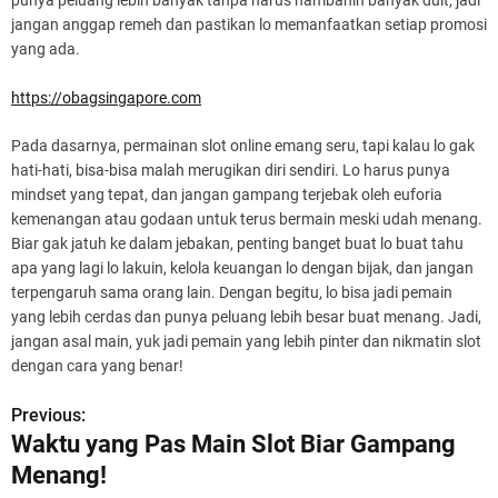
punya peluang lebih banyak tanpa harus nambahin banyak duit, jadi
jangan anggap remeh dan pastikan lo memanfaatkan setiap promosi
yang ada.
https://obagsingapore.com
Pada dasarnya, permainan slot online emang seru, tapi kalau lo gak
hati-hati, bisa-bisa malah merugikan diri sendiri. Lo harus punya
mindset yang tepat, dan jangan gampang terjebak oleh euforia
kemenangan atau godaan untuk terus bermain meski udah menang.
Biar gak jatuh ke dalam jebakan, penting banget buat lo buat tahu
apa yang lagi lo lakuin, kelola keuangan lo dengan bijak, dan jangan
terpengaruh sama orang lain. Dengan begitu, lo bisa jadi pemain
yang lebih cerdas dan punya peluang lebih besar buat menang. Jadi,
jangan asal main, yuk jadi pemain yang lebih pinter dan nikmatin slot
dengan cara yang benar!
Previous:
P
Waktu yang Pas Main Slot Biar Gampang
o
Menang!