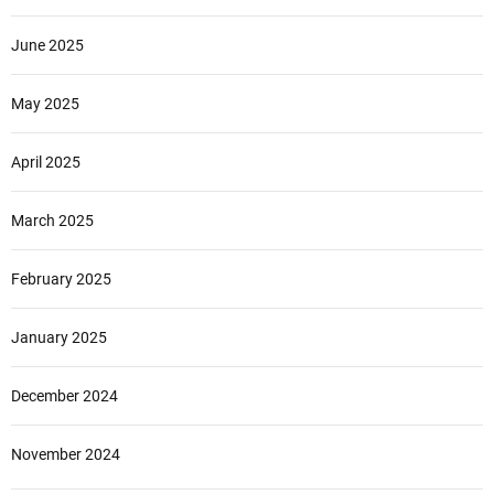
June 2025
May 2025
April 2025
March 2025
February 2025
January 2025
December 2024
November 2024