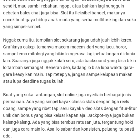
sendiri, mau sambil rebahan, ngopi, atau bahkan lagi nungguin
gebetan bales chat juga bisa. Slot itu fleksibel banget, makanya
cocok buat gaya hidup anak muda yang serba multitasking dan suka
yang simpel-simpel.
Nggak cuma itu, tampilan slot sekarang juga udah jauh lebih keren.
Grafiknya cakep, temanya macem-macem, dari yang lucu, horor,
sampe tema mitologi yang bikin lo ngerasa lagi petualangan di dunia
lain. Suaranya juga nggak kalah seru, ada backsound yang bisa bikin
lo tambah semangat. Beneran deh, kadang lo bisa lupa waktu gara-
gara keasyikan main. Tapi tetep ya, jangan sampe kelupaan makan
atau lupa deadline tugas kuliah.
Buat yang suka tantangan, slot online juga nyediain berbagai jenis
permainan. Ada yang simpel kayak classic slots dengan tiga reels
doang, sampe yang ribet tapi seru kayak video slots dengan fitur-fitur
unik dan bonus yang bisa keluar kapan aja. Jackpot-nya juga bukan
kaleng-kaleng. Ada yang bisa tembus ratusan juta, tergantung hoki
dan juga cara main lo. Asal lo sabar dan konsisten, peluang itu pasti
ada.