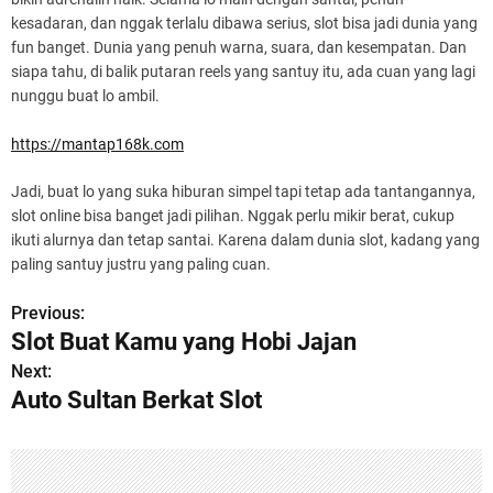
kesadaran, dan nggak terlalu dibawa serius, slot bisa jadi dunia yang
fun banget. Dunia yang penuh warna, suara, dan kesempatan. Dan
siapa tahu, di balik putaran reels yang santuy itu, ada cuan yang lagi
nunggu buat lo ambil.
https://mantap168k.com
Jadi, buat lo yang suka hiburan simpel tapi tetap ada tantangannya,
slot online bisa banget jadi pilihan. Nggak perlu mikir berat, cukup
ikuti alurnya dan tetap santai. Karena dalam dunia slot, kadang yang
paling santuy justru yang paling cuan.
Previous:
P
Slot Buat Kamu yang Hobi Jajan
o
Next:
Auto Sultan Berkat Slot
s
t
n