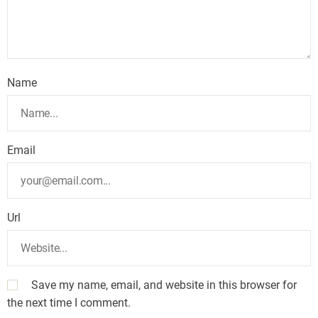
Name
Email
Url
Save my name, email, and website in this browser for
the next time I comment.