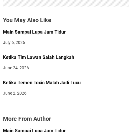
You May Also Like
Main Sampai Lupa Jam Tidur
July 6, 2026
Ketika Tim Lawan Salah Langkah
June 24, 2026
Ketika Temen Toxic Malah Jadi Lucu
June 2, 2026
More From Author
Main Sampai Lupa Jam Tidur