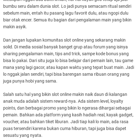
bumbu seru dalam dunia slot. Lo jadi punya semacam ritual sendiri
sebelum main, entah itu pasang lagu favorit dulu, atau ngopi dulu
biar otak encer. Semua itu bagian dari pengalaman main yang bikin
makin asyik.
Dan jangan lupakan komunitas slot online yang sekarang makin
solid. Di media sosial banyak banget grup atau forum yang isinya
sharing pengalaman main, tips and trick, sampe kode bonus yang
bisa lo pakai. Dari situ juga lo bisa belajar dari pemain lain, tau game
mana yang lagi gacor, atau kapan waktu yang tepat buat main. Jadi
lo nggak jalan sendiri, tapi bisa barengan sama ribuan orang yang
juga punya hobi yang sama.
Salah satu hal yang bikin slot online makin naik daun di kalangan
anak muda adalah sistem reward-nya. Ada sistem level, loyalty
points, dan berbagai promo yang bikin lo ngerasa dihargai sebagai
pemain. Bahkan ada platform yang kasih hadiah real, kayak gadget,
voucher, atau bahkan tiket liburan. Jadi tiap kali lo main, ada rasa
puas tersendiri karena bukan cuma hiburan, tapi juga bisa dapet
sesuatu yang nyata.