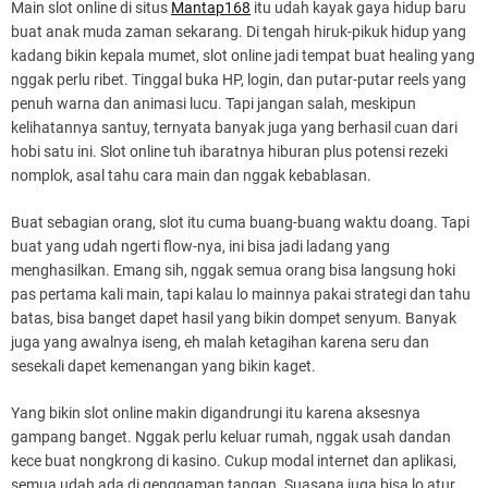
Main slot online di situs
Mantap168
itu udah kayak gaya hidup baru
buat anak muda zaman sekarang. Di tengah hiruk-pikuk hidup yang
kadang bikin kepala mumet, slot online jadi tempat buat healing yang
nggak perlu ribet. Tinggal buka HP, login, dan putar-putar reels yang
penuh warna dan animasi lucu. Tapi jangan salah, meskipun
kelihatannya santuy, ternyata banyak juga yang berhasil cuan dari
hobi satu ini. Slot online tuh ibaratnya hiburan plus potensi rezeki
nomplok, asal tahu cara main dan nggak kebablasan.
Buat sebagian orang, slot itu cuma buang-buang waktu doang. Tapi
buat yang udah ngerti flow-nya, ini bisa jadi ladang yang
menghasilkan. Emang sih, nggak semua orang bisa langsung hoki
pas pertama kali main, tapi kalau lo mainnya pakai strategi dan tahu
batas, bisa banget dapet hasil yang bikin dompet senyum. Banyak
juga yang awalnya iseng, eh malah ketagihan karena seru dan
sesekali dapet kemenangan yang bikin kaget.
Yang bikin slot online makin digandrungi itu karena aksesnya
gampang banget. Nggak perlu keluar rumah, nggak usah dandan
kece buat nongkrong di kasino. Cukup modal internet dan aplikasi,
semua udah ada di genggaman tangan. Suasana juga bisa lo atur