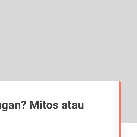
d
e
gan? Mitos atau