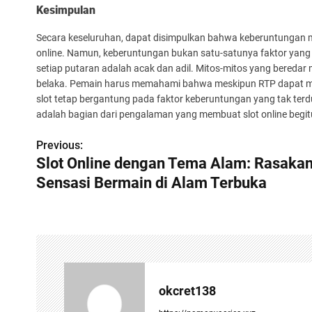
Kesimpulan
Secara keseluruhan, dapat disimpulkan bahwa keberuntungan
online. Namun, keberuntungan bukan satu-satunya faktor yang 
setiap putaran adalah acak dan adil. Mitos-mitos yang beredar
belaka. Pemain harus memahami bahwa meskipun RTP dapat m
slot tetap bergantung pada faktor keberuntungan yang tak ter
adalah bagian dari pengalaman yang membuat slot online begit
Previous:
P
Slot Online dengan Tema Alam: Rasaka
o
Sensasi Bermain di Alam Terbuka
s
t
n
a
okcret138
v