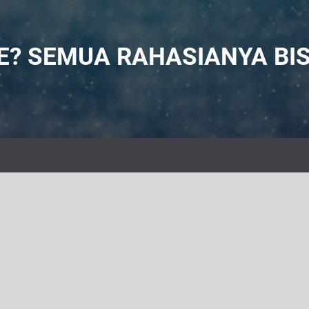
NE? SEMUA RAHASIANYA BI