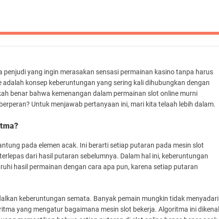
ara penjudi yang ingin merasakan sensasi permainan kasino tanpa harus
nline adalah konsep keberuntungan yang sering kali dihubungkan dengan
pakah benar bahwa kemenangan dalam permainan slot online murni
erperan? Untuk menjawab pertanyaan ini, mari kita telaah lebih dalam.
itma?
ntung pada elemen acak. Ini berarti setiap putaran pada mesin slot
terlepas dari hasil putaran sebelumnya. Dalam hal ini, keberuntungan
hi hasil permainan dengan cara apa pun, karena setiap putaran
dalkan keberuntungan semata. Banyak pemain mungkin tidak menyadari
oritma yang mengatur bagaimana mesin slot bekerja. Algoritma ini dikena