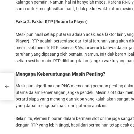
kalangan pemain. Namun, hal ini hanyalah mitos. Karena RNG y
sama untuk menghasilkan hasil, tidak peduli waktu atau mesin
Fakta 2: Faktor RTP (Return to Player)
Meskipun hasil setiap putaran adalah acak, ada faktor lain y
Player)
. RTP adalah persentase dari total taruhan yang akan d
mesin slot memiliki RTP sebesar 96%, ini berarti bahwa dalam j
taruhan yang dipasang oleh pemain. Namun, ini tidak berarti
setiap sesi bermain. RTP dihitung dalam jangka waktu yang panj
Mengapa Keberuntungan Masih Penting?
i
Meskipun algoritma dan RNG memegang peranan penting dalam 
utama dalam kemenangan jangka pendek. Mesin slot tidak men
berarti siapa yang menang dan siapa yang kalah akan sangat b
yang dapat mengubah hasil dari putaran acak ini.
Selain itu, elemen hiburan dalam bermain slot online juga sang
dengan RTP yang lebih tinggi, hasil dari permainan tetap acak