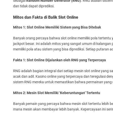
sebagai
Random Number Generator (RNG)
. RNG adalah sistem
dan tidak dapat diprediksi.
Mitos dan Fakta di Balik Slot Online
Mitos 1: Slot Online Memiliki Sistem yang Bisa Ditebak
Banyak orang percaya bahwa slot online memiliki pola tertentu
jackpot besar. Ini adalah mitos yang sangat umum di kalangan
memiliki pola atau sistem yang bisa diprediksi. Setiap putaran
Fakta 1: Slot Online Dijalankan oleh RNG yang Terpercaya
RNG adalah bagian integral dari setiap mesin slot online yang 
acak dan adil. Kasino online yang terpercaya dan teregulasi d
sistem RNG mereka untuk memastikan bahwa permainan yang me
Mitos 2: Mesin Slot Memiliki ‘Keberuntungan’ Tertentu
Banyak pemain yang percaya bahwa mesin slot tertentu lebih be
mana mesin akan membayar lebih banyak. Kepercayaan ini sering