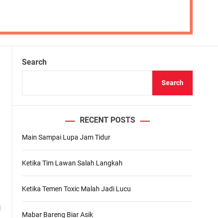
Search
Search
RECENT POSTS
Main Sampai Lupa Jam Tidur
Ketika Tim Lawan Salah Langkah
Ketika Temen Toxic Malah Jadi Lucu
l
Mabar Bareng Biar Asik