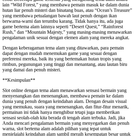
lain “Wild Forest,” yang membawa pemain masuk ke dalam dunia
hutan liar penuh misteri dan binatang buas, atau “Ocean’s Treasure”
yang membawa petualangan bawah laut penuh dengan ikan
berwarna-warni dan terumbu karang. Tidak hanya itu, ada juga
game bertema alam lainnya seperti “Desert Quest,” “Rainforest
Rush,” dan “Mountain Majesty,” yang masing-masing menawarkan
pengalaman unik sesuai dengan elemen alam yang mereka angkat.
Dengan keberagaman tema alam yang ditawarkan, para pemain
dapat dengan mudah menemukan game yang sesuai dengan
preferensi mereka, baik itu yang bertemakan hutan tropis yang
rimbun, pegunungan yang tinggi dan menantang, atau lautan biru
yang damai dan penuh misteri.
**Kesimpulan**
Slot online dengan tema alam menawarkan sensasi bermain yang
menyenangkan dan menenangkan, membawa pemain ke dalam
dunia yang penuh dengan keindahan alam. Dengan desain visual
yang memukau, suara yang menenangkan, dan fitur-fitur menarik,
permainan ini tidak hanya menghibur tetapi juga memberikan
sensasi seolah-olah kita berada di tengah alam terbuka. Jadi, jika
Anda mencari pengalaman bermain yang menyegarkan dan penuh
warna, slot bertema alam adalah pilihan yang tepat untuk
menjelajahi keindahan alam sambil meraih kesempatan besar untuk