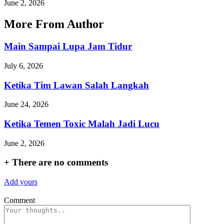
June 2, 2026
More From Author
Main Sampai Lupa Jam Tidur
July 6, 2026
Ketika Tim Lawan Salah Langkah
June 24, 2026
Ketika Temen Toxic Malah Jadi Lucu
June 2, 2026
+
There are no comments
Add yours
Comment