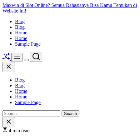
Skip
Maxwin di Slot Online? Semua Rahasianya Bisa Kamu Temukan di
to
Website Ini!
content
Blog
Blog
Home
Home
Sample Page
Shuffle
Search
Menu
Switch
Close
color
mode
Blog
Blog
Home
Home
Sample Page
Search
for:
Close
search
4 min read