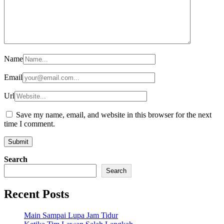
Name
Email
Url
Save my name, email, and website in this browser for the next
time I comment.
Search
Search
Recent Posts
Main Sampai Lupa Jam Tidur