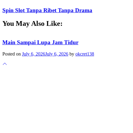
Spin Slot Tanpa Ribet Tanpa Drama
You May Also Like:
Main Sampai Lupa Jam Tidur
Posted on
July 6, 2026
July 6, 2026
by
okcret138
P
Scroll
to
top