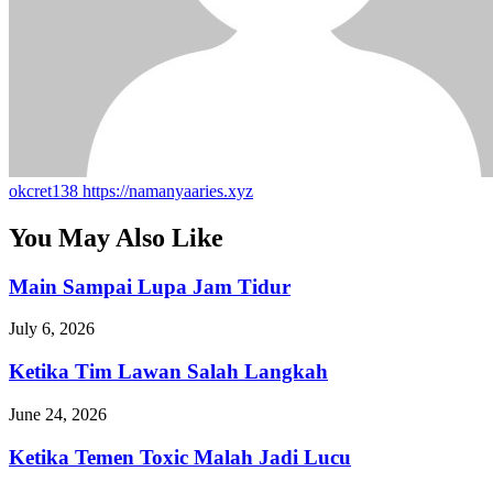
okcret138
https://namanyaaries.xyz
You May Also Like
Main Sampai Lupa Jam Tidur
July 6, 2026
Ketika Tim Lawan Salah Langkah
June 24, 2026
Ketika Temen Toxic Malah Jadi Lucu