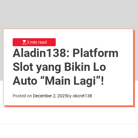
d
e
3 min read
Aladin138: Platform
Slot yang Bikin Lo
Auto “Main Lagi”!
Posted on
December 2, 2025
by
okcret138