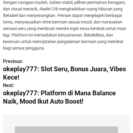
Dengan navigasi mudah, sistem stabil, pilihan permainan beragam,
dan visual menarik, Aladin138 menghadirkan ruang hiburan yang
fleksibel dan menyenangkan. Pemain dapat menjelajahi berbagai
tema, menyesuaikan ritme bermain sesuai mood, dan merasakan
sensasi seru yang membuat mereka ingin terus kembali untuk main
lagi. Platform ini memadukan kenyamanan, fleksibilitas, dan
keseruan untuk menciptakan pengalaman bermain yang memikat
bagi semua pengguna.
Previous:
P
okeplay777: Slot Seru, Bonus Juara, Vibes
o
Kece!
s
Next:
okeplay777: Platform di Mana Balance
t
Naik, Mood Ikut Auto Boost!
n
a
v