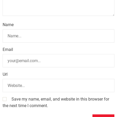
Name
Email
Url
Save my name, email, and website in this browser for
the next time I comment.