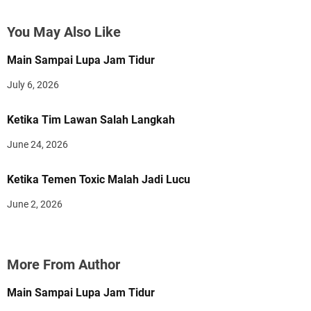
You May Also Like
Main Sampai Lupa Jam Tidur
July 6, 2026
Ketika Tim Lawan Salah Langkah
June 24, 2026
Ketika Temen Toxic Malah Jadi Lucu
June 2, 2026
More From Author
Main Sampai Lupa Jam Tidur