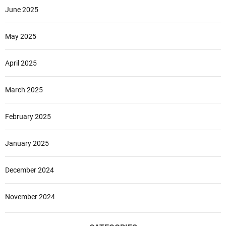
June 2025
May 2025
April 2025
March 2025
February 2025
January 2025
December 2024
November 2024