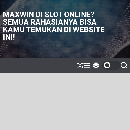
S
k
MAXWIN DI SLOT ONLINE?
i
SEMUA RAHASIANYA BISA
p
KAMU TEMUKAN DI WEBSITE
t
o
INI!
c
o
n
t
e
S
M
S
S
h
e
w
e
n
u
n
i
a
t
ff
u
t
r
l
c
c
e
h
h
c
o
l
o
r
m
o