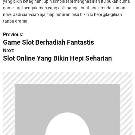
yang bikin ketagihan. Spin simple tapi menghasilkan itu bukan cuma
game, tapi pengalaman yang asik banget buat anak muda zaman
now. Jadi siap-siap aja, tiap putaran bisa bikin lo hepi gila-gilaan
tanpa drama.
Previous:
P
Game Slot Berhadiah Fantastis
o
Next:
Slot Online Yang Bikin Hepi Seharian
s
t
n
a
v
i
g