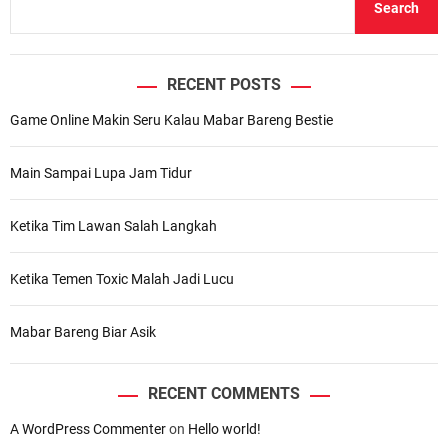
Search
RECENT POSTS
Game Online Makin Seru Kalau Mabar Bareng Bestie
Main Sampai Lupa Jam Tidur
Ketika Tim Lawan Salah Langkah
Ketika Temen Toxic Malah Jadi Lucu
Mabar Bareng Biar Asik
RECENT COMMENTS
A WordPress Commenter
on
Hello world!