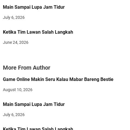
Main Sampai Lupa Jam Tidur
July 6, 2026
Ketika Tim Lawan Salah Langkah
June 24, 2026
More From Author
Game Online Makin Seru Kalau Mabar Bareng Bestie
August 10, 2026
Main Sampai Lupa Jam Tidur
July 6, 2026
Ketika Tim Lawan Salah Langkah