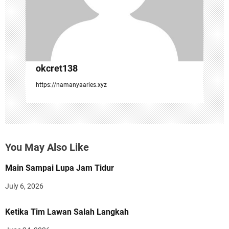
i
o
n
okcret138
https://namanyaaries.xyz
You May Also Like
Main Sampai Lupa Jam Tidur
July 6, 2026
Ketika Tim Lawan Salah Langkah