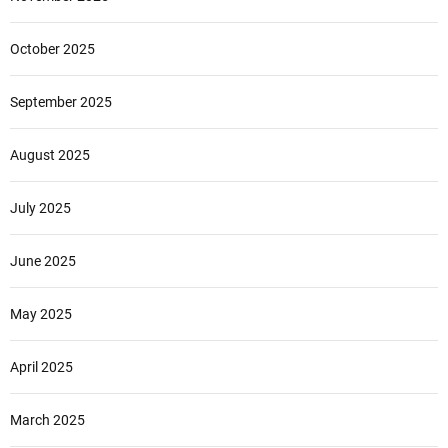
October 2025
September 2025
August 2025
July 2025
June 2025
May 2025
April 2025
March 2025