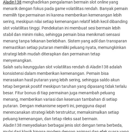
Aladin138
menghadirkan pengalaman bermain slot online yang
menarik dengan fokus pada game volatilitas rendah. Banyak pemain
memilih tipe permainan ini karena memberikan kemenangan lebih
sering, meskipun nilai setiap kemenangan relatif lebih kecil dibanding
slot volatilitas tinggi. Pendekatan ini membuat sesi bermain lebih
stabil dan minim risiko, sehingga pemain bisa menikmati sensasi
menang tanpa tekanan berlebihan. Sistem yang adil dan transparan
memastikan setiap putaran memiliki peluang nyata, memungkinkan
strategi lebih mudah diterapkan dan permainan tetap
menyenangkan.
Salah satu keunggulan slot volatilitas rendah di Aladin138 adalah
konsistensi dalam memberikan kemenangan. Pemain bisa
merasakan hasil putaran yang lebih sering, sehingga saldo akun
tetap bergerak positif meskipun taruhan yang dipasang tidak terlalu
besar. Fitur bonus di tiap permainan juga menambah peluang
menang, memberikan variasi dan keseruan tambahan di setiap
putaran. Dengan mekanisme seperti ini, pengguna dapat
merencanakan strategi lebih terstruktur, memaksimalkan setiap
peluang kemenangan, dan tetap rileks saat bermain.
Aladin138 menyediakan berbagai jenis slot dengan tema berbeda,
mulai dari klasik hingga modern dengan animasi dan efek suara yang