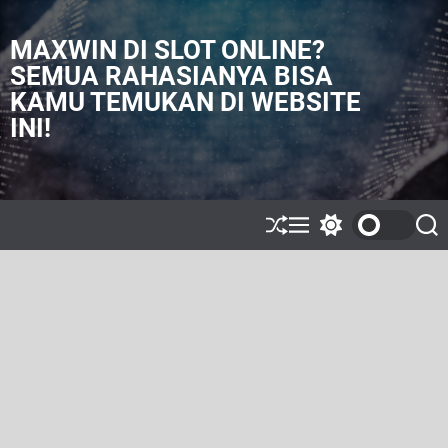
S
k
MAXWIN DI SLOT ONLINE?
i
SEMUA RAHASIANYA BISA
p
KAMU TEMUKAN DI WEBSITE
t
o
INI!
c
o
n
t
e
S
M
S
S
h
e
w
e
n
u
n
i
a
t
ff
u
t
r
l
c
c
e
h
h
c
o
l
o
r
m
o