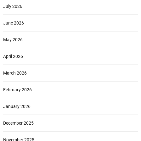
July 2026
June 2026
May 2026
April 2026
March 2026
February 2026
January 2026
December 2025
November 2025