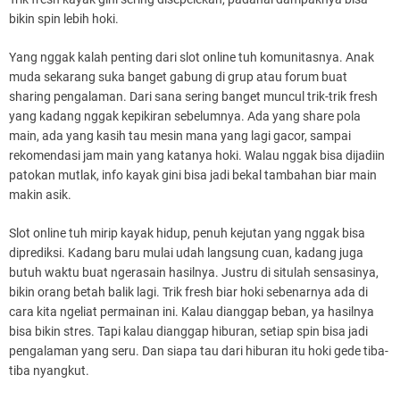
bikin spin lebih hoki.
Yang nggak kalah penting dari slot online tuh komunitasnya. Anak
muda sekarang suka banget gabung di grup atau forum buat
sharing pengalaman. Dari sana sering banget muncul trik-trik fresh
yang kadang nggak kepikiran sebelumnya. Ada yang share pola
main, ada yang kasih tau mesin mana yang lagi gacor, sampai
rekomendasi jam main yang katanya hoki. Walau nggak bisa dijadiin
patokan mutlak, info kayak gini bisa jadi bekal tambahan biar main
makin asik.
Slot online tuh mirip kayak hidup, penuh kejutan yang nggak bisa
diprediksi. Kadang baru mulai udah langsung cuan, kadang juga
butuh waktu buat ngerasain hasilnya. Justru di situlah sensasinya,
bikin orang betah balik lagi. Trik fresh biar hoki sebenarnya ada di
cara kita ngeliat permainan ini. Kalau dianggap beban, ya hasilnya
bisa bikin stres. Tapi kalau dianggap hiburan, setiap spin bisa jadi
pengalaman yang seru. Dan siapa tau dari hiburan itu hoki gede tiba-
tiba nyangkut.