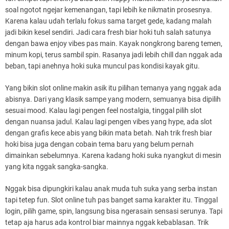
soal ngotot ngejar kemenangan, tapi lebih ke nikmatin prosesnya.
Karena kalau udah terlalu fokus sama target gede, kadang malah
jadi bikin kesel sendiri. Jadi cara fresh biar hoki tuh salah satunya
dengan bawa enjoy vibes pas main. Kayak nongkrong bareng temen,
minum kopi, terus sambil spin. Rasanya jadi lebih chill dan nggak ada
beban, tapi anehnya hoki suka muncul pas kondisi kayak gitu.
Yang bikin slot online makin asik itu pilihan temanya yang nggak ada
abisnya. Dari yang klasik sampe yang modern, semuanya bisa dipilih
sesuai mood. Kalau lagi pengen feel nostalgia, tinggal pilih slot
dengan nuansa jadul. Kalau lagi pengen vibes yang hype, ada slot
dengan grafis kece abis yang bikin mata betah. Nah trik fresh biar
hoki bisa juga dengan cobain tema baru yang belum pernah
dimainkan sebelumnya. Karena kadang hoki suka nyangkut di mesin
yang kita nggak sangka-sangka.
Nggak bisa dipungkiri kalau anak muda tuh suka yang serba instan
tapi tetep fun. Slot online tuh pas banget sama karakter itu. Tinggal
login, pilih game, spin, langsung bisa ngerasain sensasi serunya. Tapi
tetap aja harus ada kontrol biar mainnya nggak kebablasan. Trik