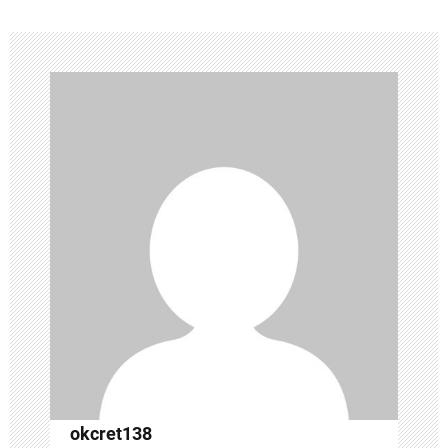
t
n
a
v
i
g
a
t
i
o
n
okcret138