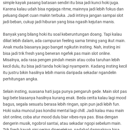
simple kayak pasang batasan sendiri itu bisa jadi kunci hoki juga.
Karena kalau udah bisa ngejaga ritme, mainnya jadi lebih fokus dan
peluang dapet cuan makin terbuka. Jadi intinya jangan sampai slot
jadi beban, cukup jadi hiburan yang bisa ngasih kejutan manis.
Banyak yang bilang hoki itu soal keberuntungan doang. Tapi kalau
diliat lebih dalam, ada campuran feeling sama timing yang ikut main.
Anak muda biasanya jago banget ngikutin insting. Nah, insting ini
bisa jadi trik fresh yang beneran ngefek pas main slot online.
Misalnya, ada rasa pengen pindah mesin atau coba taruhan lebih
kecil dulu, itu bisa jadi tanda hoki lagi nyamperin. Kadang insting kecil
itu justru bikin hasilnya lebih manis daripada sekadar ngandelin
perhitungan angka.
Selain insting, suasana hati juga punya pengaruh gede. Main slot pas
lagi bete biasanya hasilnya kurang enak. Beda cerita kalau lagi mood
bagus, segala sesuatu berasa lebih ringan, spin pun jadi lebih fun.
Hoki suka muncul pas kondisi mental lagi chill. Jadi kalau mau main
slot online, coba atur mood dulu biar vibes-nya pas. Bisa dengan
dengerin musik, ngobrol santai, atau sekadar ngopi sebelum main.
Trik fresh kayak gini sering disepelekan, padahal dampaknya bisa