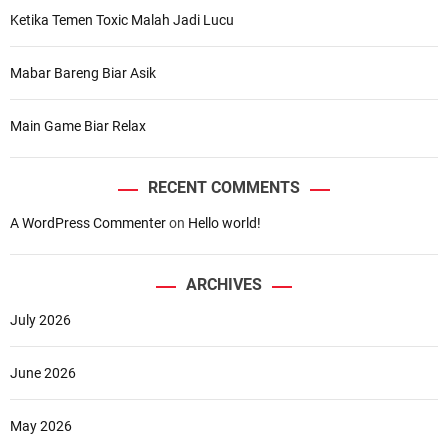
Ketika Temen Toxic Malah Jadi Lucu
Mabar Bareng Biar Asik
Main Game Biar Relax
RECENT COMMENTS
A WordPress Commenter
on
Hello world!
ARCHIVES
July 2026
June 2026
May 2026