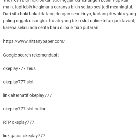
Trik fresh biar hoki bukan soal ngejar kemenangan besar tiap kali
main, tapi lebih ke gimana caranya bikin setiap sesi jadi meaningful.
Dari situ hoki bakal datang dengan sendirinya, kadang di waktu yang
paling nggak disangka. Itulah yang bikin slot online tetap jadi favorit,
karena selalu ada cerita baru di balik tiap putaran.
https://www.nittanypaper.com/
Google search rekomendasi :
okeplay777 zeus
okeplay777 slot
link alternatif okeplay777
okeplay777 slot online
RTP okeplay777
link gacor okeplay777