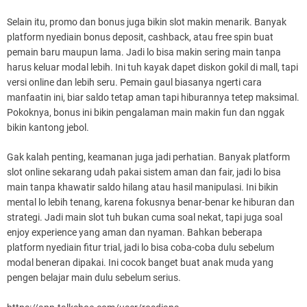
Selain itu, promo dan bonus juga bikin slot makin menarik. Banyak
platform nyediain bonus deposit, cashback, atau free spin buat
pemain baru maupun lama. Jadi lo bisa makin sering main tanpa
harus keluar modal lebih. Ini tuh kayak dapet diskon gokil di mall, tapi
versi online dan lebih seru. Pemain gaul biasanya ngerti cara
manfaatin ini, biar saldo tetap aman tapi hiburannya tetep maksimal.
Pokoknya, bonus ini bikin pengalaman main makin fun dan nggak
bikin kantong jebol.
Gak kalah penting, keamanan juga jadi perhatian. Banyak platform
slot online sekarang udah pakai sistem aman dan fair, jadi lo bisa
main tanpa khawatir saldo hilang atau hasil manipulasi. Ini bikin
mental lo lebih tenang, karena fokusnya benar-benar ke hiburan dan
strategi. Jadi main slot tuh bukan cuma soal nekat, tapi juga soal
enjoy experience yang aman dan nyaman. Bahkan beberapa
platform nyediain fitur trial, jadi lo bisa coba-coba dulu sebelum
modal beneran dipakai. Ini cocok banget buat anak muda yang
pengen belajar main dulu sebelum serius.