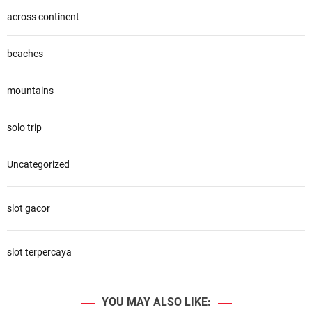
across continent
beaches
mountains
solo trip
Uncategorized
slot gacor
slot terpercaya
YOU MAY ALSO LIKE: