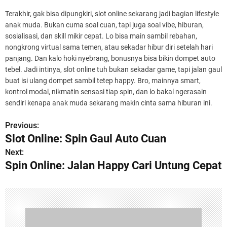
Terakhir, gak bisa dipungkiri, slot online sekarang jadi bagian lifestyle
anak muda. Bukan cuma soal cuan, tapi juga soal vibe, hiburan,
sosialisasi, dan skill mikir cepat. Lo bisa main sambil rebahan,
nongkrong virtual sama temen, atau sekadar hibur diri setelah hari
panjang. Dan kalo hoki nyebrang, bonusnya bisa bikin dompet auto
tebel. Jadi intinya, slot online tuh bukan sekadar game, tapi jalan gaul
buat isi ulang dompet sambil tetep happy. Bro, mainnya smart,
kontrol modal, nikmatin sensasi tiap spin, dan lo bakal ngerasain
sendiri kenapa anak muda sekarang makin cinta sama hiburan ini.
Previous:
P
Slot Online: Spin Gaul Auto Cuan
o
Next:
Spin Online: Jalan Happy Cari Untung Cepat
s
t
n
a