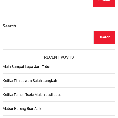
Search
Search
RECENT POSTS
Main Sampai Lupa Jam Tidur
Ketika Tim Lawan Salah Langkah
Ketika Temen Toxic Malah Jadi Lucu
Mabar Bareng Biar Asik