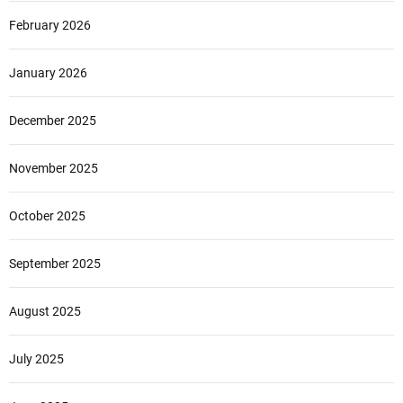
February 2026
January 2026
December 2025
November 2025
October 2025
September 2025
August 2025
July 2025