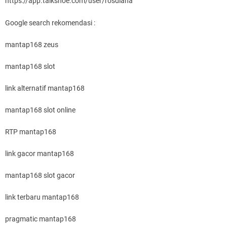
https://app.talkshoe.com/user/rosdiana
Google search rekomendasi :
mantap168 zeus
mantap168 slot
link alternatif mantap168
mantap168 slot online
RTP mantap168
link gacor mantap168
mantap168 slot gacor
link terbaru mantap168
pragmatic mantap168