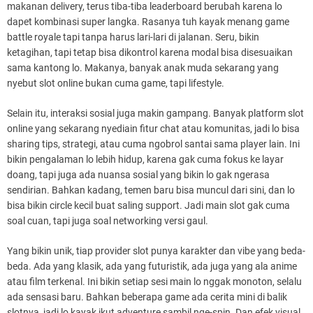
makanan delivery, terus tiba-tiba leaderboard berubah karena lo
dapet kombinasi super langka. Rasanya tuh kayak menang game
battle royale tapi tanpa harus lari-lari di jalanan. Seru, bikin
ketagihan, tapi tetap bisa dikontrol karena modal bisa disesuaikan
sama kantong lo. Makanya, banyak anak muda sekarang yang
nyebut slot online bukan cuma game, tapi lifestyle.
Selain itu, interaksi sosial juga makin gampang. Banyak platform slot
online yang sekarang nyediain fitur chat atau komunitas, jadi lo bisa
sharing tips, strategi, atau cuma ngobrol santai sama player lain. Ini
bikin pengalaman lo lebih hidup, karena gak cuma fokus ke layar
doang, tapi juga ada nuansa sosial yang bikin lo gak ngerasa
sendirian. Bahkan kadang, temen baru bisa muncul dari sini, dan lo
bisa bikin circle kecil buat saling support. Jadi main slot gak cuma
soal cuan, tapi juga soal networking versi gaul.
Yang bikin unik, tiap provider slot punya karakter dan vibe yang beda-
beda. Ada yang klasik, ada yang futuristik, ada juga yang ala anime
atau film terkenal. Ini bikin setiap sesi main lo nggak monoton, selalu
ada sensasi baru. Bahkan beberapa game ada cerita mini di balik
slotnya, jadi lo kayak ikut adventure sambil nge-spin. Dan efek visual