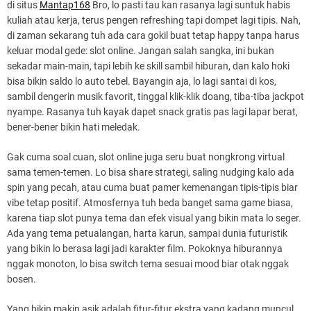
di situs
Mantap168
Bro, lo pasti tau kan rasanya lagi suntuk habis
kuliah atau kerja, terus pengen refreshing tapi dompet lagi tipis. Nah,
di zaman sekarang tuh ada cara gokil buat tetap happy tanpa harus
keluar modal gede: slot online. Jangan salah sangka, ini bukan
sekadar main-main, tapi lebih ke skill sambil hiburan, dan kalo hoki
bisa bikin saldo lo auto tebel. Bayangin aja, lo lagi santai di kos,
sambil dengerin musik favorit, tinggal klik-klik doang, tiba-tiba jackpot
nyampe. Rasanya tuh kayak dapet snack gratis pas lagi lapar berat,
bener-bener bikin hati meledak.
Gak cuma soal cuan, slot online juga seru buat nongkrong virtual
sama temen-temen. Lo bisa share strategi, saling nudging kalo ada
spin yang pecah, atau cuma buat pamer kemenangan tipis-tipis biar
vibe tetap positif. Atmosfernya tuh beda banget sama game biasa,
karena tiap slot punya tema dan efek visual yang bikin mata lo seger.
Ada yang tema petualangan, harta karun, sampai dunia futuristik
yang bikin lo berasa lagi jadi karakter film. Pokoknya hiburannya
nggak monoton, lo bisa switch tema sesuai mood biar otak nggak
bosen.
Yang bikin makin asik adalah fitur-fitur ekstra yang kadang muncul