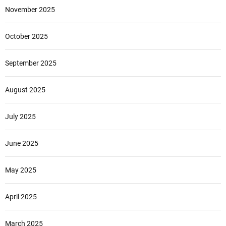
November 2025
October 2025
September 2025
August 2025
July 2025
June 2025
May 2025
April 2025
March 2025