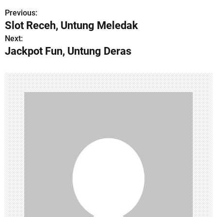
Previous:
P
Slot Receh, Untung Meledak
o
Next:
Jackpot Fun, Untung Deras
s
t
n
a
v
i
g
a
t