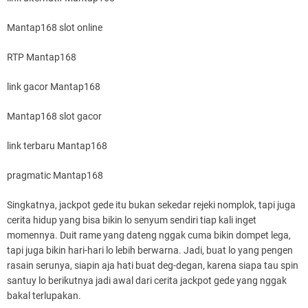
Mantap168 slot online
RTP Mantap168
link gacor Mantap168
Mantap168 slot gacor
link terbaru Mantap168
pragmatic Mantap168
Singkatnya, jackpot gede itu bukan sekedar rejeki nomplok, tapi juga
cerita hidup yang bisa bikin lo senyum sendiri tiap kali inget
momennya. Duit rame yang dateng nggak cuma bikin dompet lega,
tapi juga bikin hari-hari lo lebih berwarna. Jadi, buat lo yang pengen
rasain serunya, siapin aja hati buat deg-degan, karena siapa tau spin
santuy lo berikutnya jadi awal dari cerita jackpot gede yang nggak
bakal terlupakan.