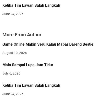
Ketika Tim Lawan Salah Langkah
June 24, 2026
More From Author
Game Online Makin Seru Kalau Mabar Bareng Bestie
August 10, 2026
Main Sampai Lupa Jam Tidur
July 6, 2026
Ketika Tim Lawan Salah Langkah
June 24, 2026