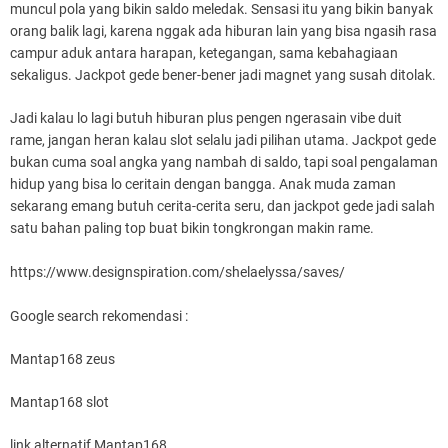
muncul pola yang bikin saldo meledak. Sensasi itu yang bikin banyak
orang balik lagi, karena nggak ada hiburan lain yang bisa ngasih rasa
campur aduk antara harapan, ketegangan, sama kebahagiaan
sekaligus. Jackpot gede bener-bener jadi magnet yang susah ditolak.
Jadi kalau lo lagi butuh hiburan plus pengen ngerasain vibe duit
rame, jangan heran kalau slot selalu jadi pilihan utama. Jackpot gede
bukan cuma soal angka yang nambah di saldo, tapi soal pengalaman
hidup yang bisa lo ceritain dengan bangga. Anak muda zaman
sekarang emang butuh cerita-cerita seru, dan jackpot gede jadi salah
satu bahan paling top buat bikin tongkrongan makin rame.
https://www.designspiration.com/shelaelyssa/saves/
Google search rekomendasi :
Mantap168 zeus
Mantap168 slot
link alternatif Mantap168