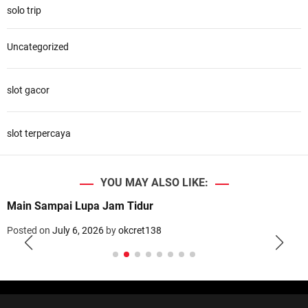
solo trip
Uncategorized
slot gacor
slot terpercaya
YOU MAY ALSO LIKE:
Main Sampai Lupa Jam Tidur
Posted on
July 6, 2026
by
okcret138