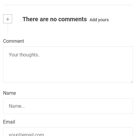
+
There are no comments
Add yours
Comment
Name
Email