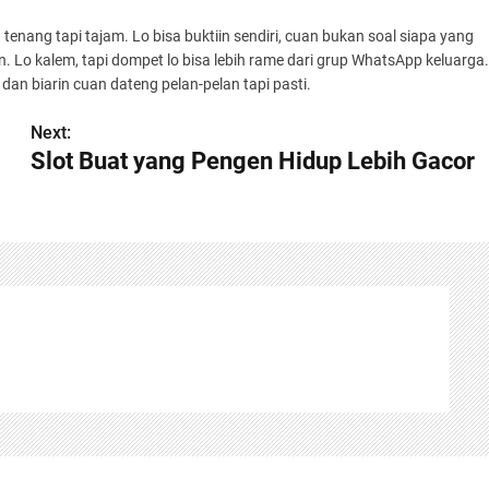
 tenang tapi tajam. Lo bisa buktiin sendiri, cuan bukan soal siapa yang
n. Lo kalem, tapi dompet lo bisa lebih rame dari grup WhatsApp keluarga.
, dan biarin cuan dateng pelan-pelan tapi pasti.
Next:
Slot Buat yang Pengen Hidup Lebih Gacor