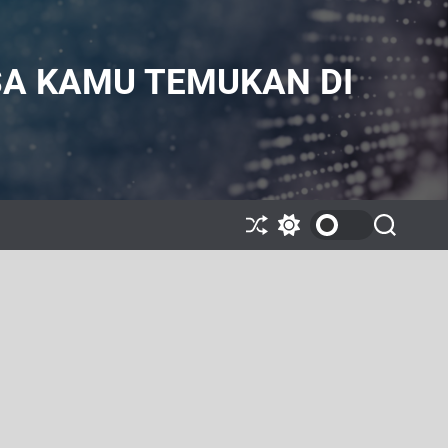
SA KAMU TEMUKAN DI
S
S
S
h
w
e
u
i
a
ff
t
r
l
c
c
e
h
h
c
o
l
o
r
m
o