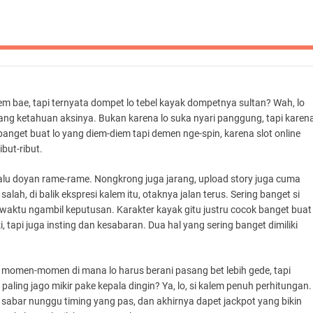
m bae, tapi ternyata dompet lo tebel kayak dompetnya sultan? Wah, lo
arang ketahuan aksinya. Bukan karena lo suka nyari panggung, tapi karen
k banget buat lo yang diem-diem tapi demen nge-spin, karena slot online
ibut-ribut.
lalu doyan rame-rame. Nongkrong juga jarang, upload story juga cuma
lah, di balik ekspresi kalem itu, otaknya jalan terus. Sering banget si
ang waktu ngambil keputusan. Karakter kayak gitu justru cocok banget buat
, tapi juga insting dan kesabaran. Dua hal yang sering banget dimiliki
a momen-momen di mana lo harus berani pasang bet lebih gede, tapi
paling jago mikir pake kepala dingin? Ya, lo, si kalem penuh perhitungan.
 sabar nunggu timing yang pas, dan akhirnya dapet jackpot yang bikin