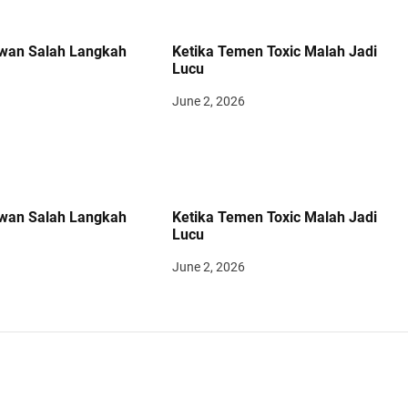
awan Salah Langkah
Ketika Temen Toxic Malah Jadi
Lucu
June 2, 2026
awan Salah Langkah
Ketika Temen Toxic Malah Jadi
Lucu
June 2, 2026