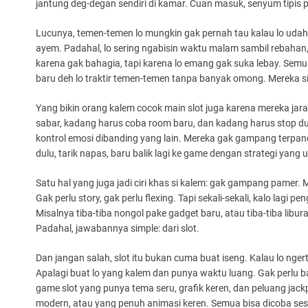
jantung deg-degan sendiri di kamar. Cuan masuk, senyum tipis pu
Lucunya, temen-temen lo mungkin gak pernah tau kalau lo udah 
ayem. Padahal, lo sering ngabisin waktu malam sambil rebahan
karena gak bahagia, tapi karena lo emang gak suka lebay. Semua 
baru deh lo traktir temen-temen tanpa banyak omong. Mereka s
Yang bikin orang kalem cocok main slot juga karena mereka jar
sabar, kadang harus coba room baru, dan kadang harus stop dul
kontrol emosi dibanding yang lain. Mereka gak gampang terpanci
dulu, tarik napas, baru balik lagi ke game dengan strategi yan
Satu hal yang juga jadi ciri khas si kalem: gak gampang pamer
Gak perlu story, gak perlu flexing. Tapi sekali-sekali, kalo lagi
Misalnya tiba-tiba nongol pake gadget baru, atau tiba-tiba libu
Padahal, jawabannya simple: dari slot.
Dan jangan salah, slot itu bukan cuma buat iseng. Kalau lo nge
Apalagi buat lo yang kalem dan punya waktu luang. Gak perlu ban
game slot yang punya tema seru, grafik keren, dan peluang jackpot
modern, atau yang penuh animasi keren. Semua bisa dicoba ses