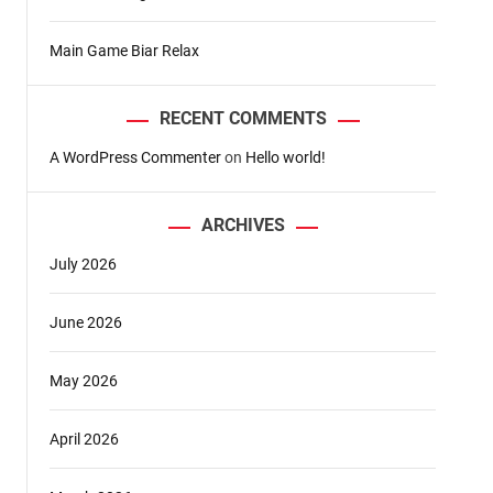
Main Game Biar Relax
RECENT COMMENTS
A WordPress Commenter
on
Hello world!
ARCHIVES
July 2026
June 2026
May 2026
April 2026