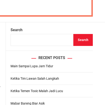
Search
Search
RECENT POSTS
Main Sampai Lupa Jam Tidur
Ketika Tim Lawan Salah Langkah
,
Ketika Temen Toxic Malah Jadi Lucu
Mabar Bareng Biar Asik