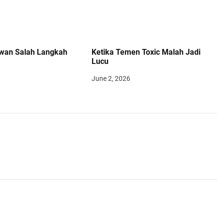
awan Salah Langkah
Ketika Temen Toxic Malah Jadi
Lucu
June 2, 2026