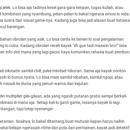
jelek. Lo bisa aja tadinya kesel gara-gara kerjaan, tugas kuliah, atau
pet kombinasi yang nyambung, pelan-pelan lo bakal ngerasa emosi lo reda.
ma suara dan visual game-nya. Kadang juga bisa jadi alasan buat ketawa
ncul barengan.
di bahan obrolan yang asik. Lo bisa cerita ke temen lo soal pengalaman
 yang lo coba. Kadang obrolan receh kayak “eh gue tadi maxwin bro!” bisa
er info slot mana yang lagi gacor, kaya komunitas rahasia buat pembur
li nikmatin sambil chill, pake mindset hiburan. Sama aja kayak nonton
asih lo bonus nyata. Lo bisa main sambil rebahan, sambil ngopi, atau
 udah masuk ke dunia yang penuh warna dan kejutan.
lin multiplier gila-gilaan, ada yang ngasih putaran gratis sampe berkali-
inasi di mana aja. Setiap kali lo ganti game, rasanya kayak lo lagi
tangan, tapi tetep nyenengin.
eberanian. Soalnya, lo bakal ditantang buat mutusin kapan harus naikin
bakal belajar ngerasain ritme dan pola dari permainan, kayak jadi detektif