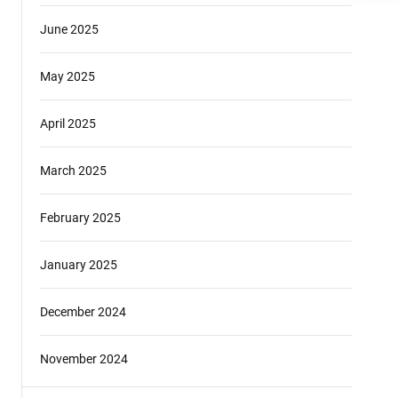
June 2025
May 2025
April 2025
March 2025
February 2025
January 2025
December 2024
November 2024