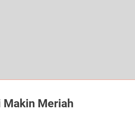
ri Makin Meriah