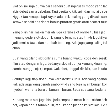
Slot online juga punya cara sendiri buat ngerusak mood yang lagi 
abis debat sama gebetan. Tapi begitu lo klik spin dan mulai da
Nggak tau kenapa, tapi kayak ada efek healing yang dikasih sa
ketawa sendiri pas dapet bonus putaran gratis atau scatter mu
Yang bikin hari makin meriah juga karena slot online itu bisa ja
menang gede, slot-slot unik yang lo temuin, atau trik-trik gokil
jadi pemicu tawa dan nambah bonding. Ada juga yang saling tuk
cuan.
Buat yang bilang slot online cuma buang waktu, coba deh seseka
film atau dengerin lagu, bedanya slot ini punya kemungkinan ng
sambil nunggu ojek jemput. Gak ribet, tinggal klik-klik, dan lo
Serunya lagi, tiap slot punya karakteristik unik. Ada yang ngande
kali, ada juga yang penuh simbol wild yang bisa nyambungin komb
nyobain wahana baru di taman hiburan. Beda suasana, beda tan
Kadang main slot juga bisa jadi tempat lo melatih intuisi dan k
bet, kapan harus tahan dulu, atau kapan pindah ke slot lain. Lo 