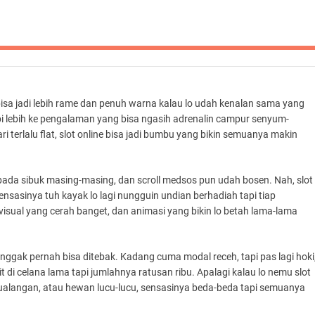
bisa jadi lebih rame dan penuh warna kalau lo udah kenalan sama yang
api lebih ke pengalaman yang bisa ngasih adrenalin campur senyum-
ari terlalu flat, slot online bisa jadi bumbu yang bikin semuanya makin
pada sibuk masing-masing, dan scroll medsos pun udah bosen. Nah, slot
ensasinya tuh kayak lo lagi nungguin undian berhadiah tapi tiap
 visual yang cerah banget, dan animasi yang bikin lo betah lama-lama
g nggak pernah bisa ditebak. Kadang cuma modal receh, tapi pas lagi hoki
 di celana lama tapi jumlahnya ratusan ribu. Apalagi kalau lo nemu slot
alangan, atau hewan lucu-lucu, sensasinya beda-beda tapi semuanya