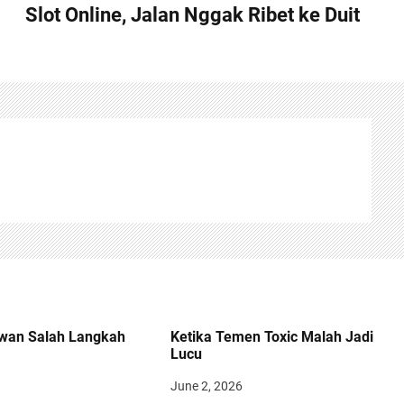
Slot Online, Jalan Nggak Ribet ke Duit
awan Salah Langkah
Ketika Temen Toxic Malah Jadi
Lucu
June 2, 2026