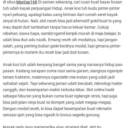
di situs
Mantap168
Di zaman sekarang, cari cuan buat bayar kosan
tuh udah kayak perjuangan hidup. Anak kos tuh kudu pinter-pinter
nyari peluang, apalagi kalau uang kiriman dari rumah seret kayak
sinyal di hutan. Nah, slot receh bisa jadi alternatif gokil buat lo yang
mau dapet duit tambahan tanpa harus keluar kamar. Cukup
rebahan, bawa hape, sambil ngemil keripik murah di meja belajar, lo
udah bisa ikut adu nasib. Emang receh sih modalnya, tapi jangan
salah, yang penting bukan gede kecilnya modal, tapi gimana pinter-
pinternya lo muterin itu receh biar jadi duit kosan.
Anak kos tuh udah kenyang banget sama yang namanya hidup pas-
pasan. Kadang sarapan cuma nasi sama garam, siangnya ngarepin
temen trakterin, malemnya ngandelin mie instan yang udah jadi
sahabat sejati. Tapi sekarang jaman udah berubah, teknologi makin
canggih, dan kesempatan makin terbuka lebar. Slot online hadir
sebagai hiburan yang bukan cuma buat ngilangin stres, tapi juga
bisa jadi jalan ninja buat isi dompet yang udah megap-megap.
Dengan modal receh, lo bisa dapet kesempatan buat nikmatin
sensasi spin yang bisa ngasih lo bonus segede gunung.
Nggak perlu jago matematika atau strategi ribet, slot itu