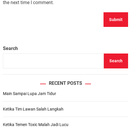
the next time I comment.
Search
Search
RECENT POSTS
Main Sampai Lupa Jam Tidur
Ketika Tim Lawan Salah Langkah
Ketika Temen Toxic Malah Jadi Lucu