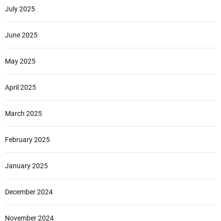
July 2025
June 2025
May 2025
April 2025
March 2025
February 2025
January 2025
December 2024
November 2024