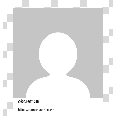
a
v
i
g
a
t
i
o
n
okcret138
https://namanyaaries.xyz