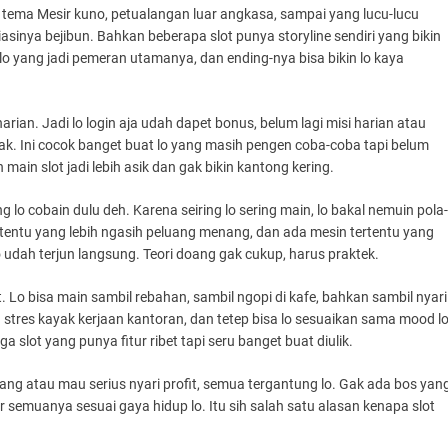
u tema Mesir kuno, petualangan luar angkasa, sampai yang lucu-lucu
asinya bejibun. Bahkan beberapa slot punya storyline sendiri yang bikin
i lo yang jadi pemeran utamanya, dan ending-nya bisa bikin lo kaya
ian. Jadi lo login aja udah dapet bonus, belum lagi misi harian atau
k. Ini cocok banget buat lo yang masih pengen coba-coba tapi belum
ain slot jadi lebih asik dan gak bikin kantong kering.
g lo cobain dulu deh. Karena seiring lo sering main, lo bakal nemuin pola-
tertentu yang lebih ngasih peluang menang, dan ada mesin tertentu yang
o udah terjun langsung. Teori doang gak cukup, harus praktek.
t. Lo bisa main sambil rebahan, sambil ngopi di kafe, bahkan sambil nyari
kin stres kayak kerjaan kantoran, dan tetep bisa lo sesuaikan sama mood l
ga slot yang punya fitur ribet tapi seru banget buat diulik.
oang atau mau serius nyari profit, semua tergantung lo. Gak ada bos yan
r semuanya sesuai gaya hidup lo. Itu sih salah satu alasan kenapa slot