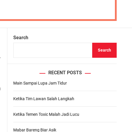
Search
Search
,
RECENT POSTS
Main Sampai Lupa Jam Tidur
g
Ketika Tim Lawan Salah Langkah
Ketika Temen Toxic Malah Jadi Lucu
n
Mabar Bareng Biar Asik