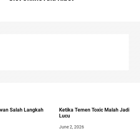
awan Salah Langkah
Ketika Temen Toxic Malah Jadi
Lucu
June 2, 2026