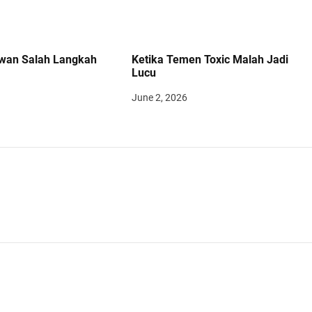
awan Salah Langkah
Ketika Temen Toxic Malah Jadi
Lucu
June 2, 2026