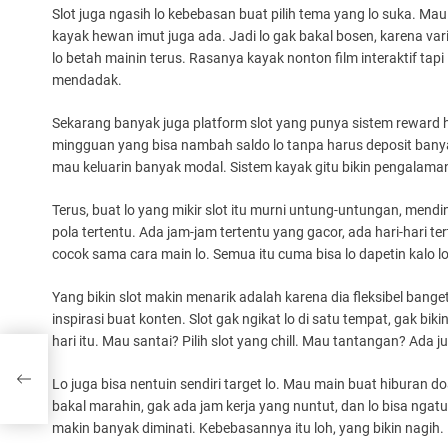
Slot juga ngasih lo kebebasan buat pilih tema yang lo suka. Ma
kayak hewan imut juga ada. Jadi lo gak bakal bosen, karena vari
lo betah mainin terus. Rasanya kayak nonton film interaktif tap
mendadak.
Sekarang banyak juga platform slot yang punya sistem reward har
mingguan yang bisa nambah saldo lo tanpa harus deposit banya
mau keluarin banyak modal. Sistem kayak gitu bikin pengalaman m
Terus, buat lo yang mikir slot itu murni untung-untungan, mendin
pola tertentu. Ada jam-jam tertentu yang gacor, ada hari-hari 
cocok sama cara main lo. Semua itu cuma bisa lo dapetin kalo l
Yang bikin slot makin menarik adalah karena dia fleksibel bange
inspirasi buat konten. Slot gak ngikat lo di satu tempat, gak bi
hari itu. Mau santai? Pilih slot yang chill. Mau tantangan? Ada ju
Lo juga bisa nentuin sendiri target lo. Mau main buat hiburan d
bakal marahin, gak ada jam kerja yang nuntut, dan lo bisa ngatu
makin banyak diminati. Kebebasannya itu loh, yang bikin nagih.