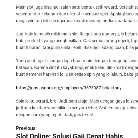
Main slot juga bisa jadi salah satu bentuk self-reward. Setelah 
sebentar dari tekanan dan nikmatin sensasi spin. Apalagi kalo 
mega win tuh bikin lo ngerasa kayak menang undian, padahal cuma
Jadi kalo lo masih mikir main slot itu gak ada gunanya, lo belum
hobi produktif yang menghasilkan. Gak semua orang ngerti, tapi
buat hiburan, tapi punya nilai lebih. Bisa jadi ladang cuan, bisa ja
Yang penting sih, jangan lupa buat main dengan tanggung jawa
batasan. Karena slot itu kayak kopi, enak kalau dinikmati denga
buat nemenin hari-hari lo. Dan setiap spin yang lo lakuin, bakal 
https://jobs.asoprs.org/employers/3673987-bblairtony
Spin lo itu berarti, bro. Jadi, santai aja. Main dengan gaya lo send
jadi ada kejutan yang bikin lo senyum lebar. Slot emang gak bisa 
dengan cara yang tepat. Jadi, gas terus!
Previous:
P
Slot Online: Solusi Gaji Cepat Habis