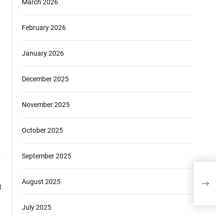
March 2026
February 2026
January 2026
December 2025
November 2025
October 2025
o
September 2025
August 2025
g
July 2025