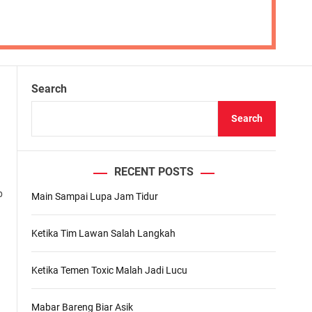
Search
Search
RECENT POSTS
p
Main Sampai Lupa Jam Tidur
Ketika Tim Lawan Salah Langkah
Ketika Temen Toxic Malah Jadi Lucu
Mabar Bareng Biar Asik