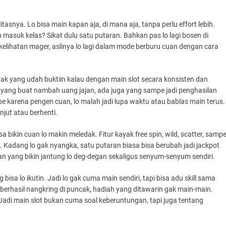
tasnya. Lo bisa main kapan aja, di mana aja, tanpa perlu effort lebih.
 masuk kelas? Sikat dulu satu putaran. Bahkan pas lo lagi bosen di
 kelihatan mager, aslinya lo lagi dalam mode berburu cuan dengan cara
ak yang udah buktiin kalau dengan main slot secara konsisten dan
 yang buat nambah uang jajan, ada juga yang sampe jadi penghasilan
 karena pengen cuan, lo malah jadi lupa waktu atau bablas main terus.
njut atau berhenti.
sa bikin cuan lo makin meledak. Fitur kayak free spin, wild, scatter, samp
 Kadang lo gak nyangka, satu putaran biasa bisa berubah jadi jackpot
 yang bikin jantung lo deg-degan sekaligus senyum-senyum sendiri.
sa lo ikutin. Jadi lo gak cuma main sendiri, tapi bisa adu skill sama
lo berhasil nangkring di puncak, hadiah yang ditawarin gak main-main.
 Jadi main slot bukan cuma soal keberuntungan, tapi juga tentang