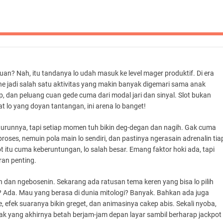
an? Nah, itu tandanya lo udah masuk ke level mager produktif. Di era
line jadi salah satu aktivitas yang makin banyak digemari sama anak
p, dan peluang cuan gede cuma dari modal jari dan sinyal. Slot bukan
 lo yang doyan tantangan, ini arena lo banget!
ada turunnya, tapi setiap momen tuh bikin deg-degan dan nagih. Gak cuma
proses, nemuin pola main lo sendiri, dan pastinya ngerasain adrenalin tia
ot itu cuma keberuntungan, lo salah besar. Emang faktor hoki ada, tapi
ran penting.
 dan ngebosenin. Sekarang ada ratusan tema keren yang bisa lo pilih
 Ada. Mau yang berasa di dunia mitologi? Banyak. Bahkan ada juga
 efek suaranya bikin greget, dan animasinya cakep abis. Sekali nyoba,
yak yang akhirnya betah berjam-jam depan layar sambil berharap jackpot