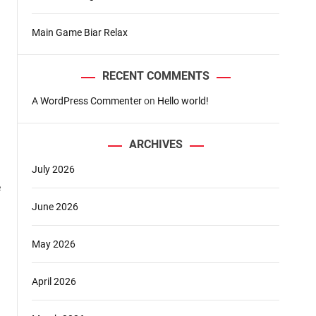
Main Game Biar Relax
RECENT COMMENTS
A WordPress Commenter
on
Hello world!
ARCHIVES
July 2026
e
June 2026
May 2026
April 2026