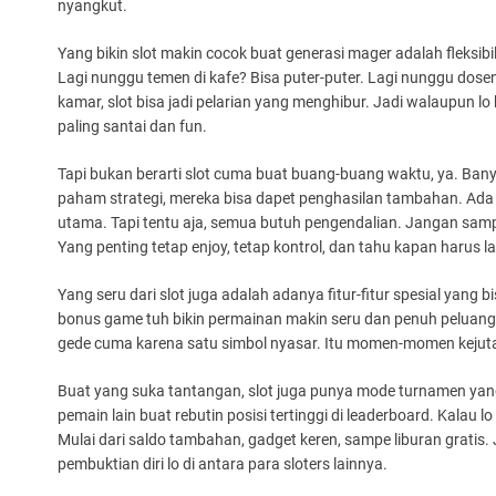
nyangkut.
Yang bikin slot makin cocok buat generasi mager adalah fleksibili
Lagi nunggu temen di kafe? Bisa puter-puter. Lagi nunggu dosen
kamar, slot bisa jadi pelarian yang menghibur. Jadi walaupun lo
paling santai dan fun.
Tapi bukan berarti slot cuma buat buang-buang waktu, ya. Bany
paham strategi, mereka bisa dapet penghasilan tambahan. Ada
utama. Tapi tentu aja, semua butuh pengendalian. Jangan sampe
Yang penting tetap enjoy, tetap kontrol, dan tahu kapan harus la
Yang seru dari slot juga adalah adanya fitur-fitur spesial yang bi
bonus game tuh bikin permainan makin seru dan penuh peluang.
gede cuma karena satu simbol nyasar. Itu momen-momen kejutan
Buat yang suka tantangan, slot juga punya mode turnamen yang bi
pemain lain buat rebutin posisi tertinggi di leaderboard. Kalau 
Mulai dari saldo tambahan, gadget keren, sampe liburan gratis.
pembuktian diri lo di antara para sloters lainnya.