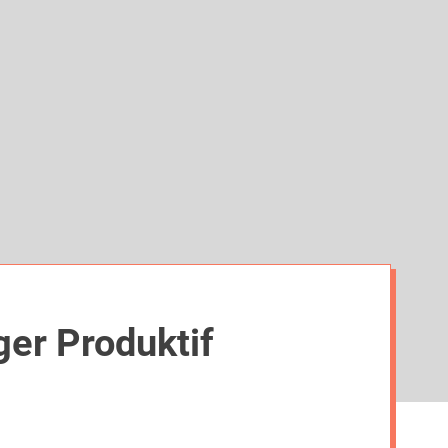
d
e
ger Produktif