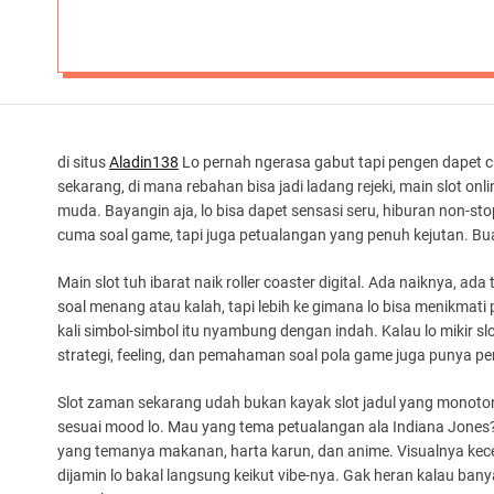
di situs
Aladin138
Lo pernah ngerasa gabut tapi pengen dapet cu
sekarang, di mana rebahan bisa jadi ladang rejeki, main slot on
muda. Bayangin aja, lo bisa dapet sensasi seru, hiburan non-sto
cuma soal game, tapi juga petualangan yang penuh kejutan. Buat
Main slot tuh ibarat naik roller coaster digital. Ada naiknya, 
soal menang atau kalah, tapi lebih ke gimana lo bisa menikmati 
kali simbol-simbol itu nyambung dengan indah. Kalau lo mikir sl
strategi, feeling, dan pemahaman soal pola game juga punya pe
Slot zaman sekarang udah bukan kayak slot jadul yang monoton
sesuai mood lo. Mau yang tema petualangan ala Indiana Jones?
yang temanya makanan, harta karun, dan anime. Visualnya kece,
dijamin lo bakal langsung keikut vibe-nya. Gak heran kalau ban