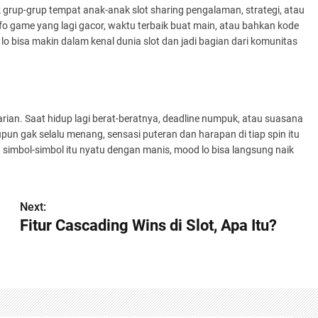
k grup-grup tempat anak-anak slot sharing pengalaman, strategi, atau
nfo game yang lagi gacor, waktu terbaik buat main, atau bahkan kode
o bisa makin dalam kenal dunia slot dan jadi bagian dari komunitas
arian. Saat hidup lagi berat-beratnya, deadline numpuk, atau suasana
aupun gak selalu menang, sensasi puteran dan harapan di tiap spin itu
n simbol-simbol itu nyatu dengan manis, mood lo bisa langsung naik
Next:
Fitur Cascading Wins di Slot, Apa Itu?