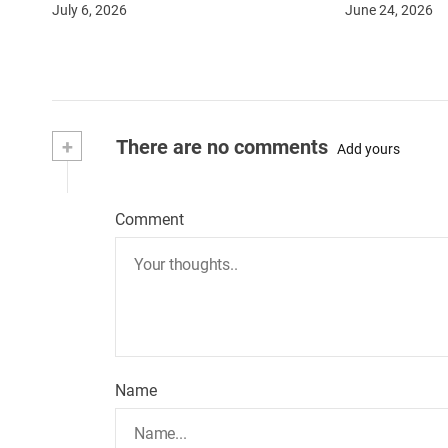
July 6, 2026
June 24, 2026
+
There are no comments
Add yours
Comment
Name