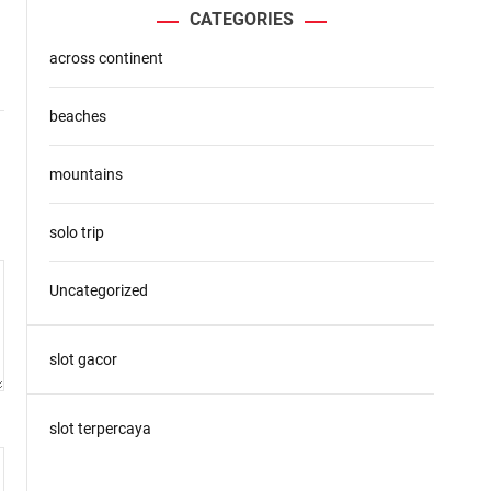
CATEGORIES
across continent
beaches
mountains
solo trip
Uncategorized
slot gacor
slot terpercaya