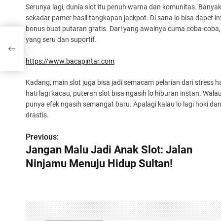
Serunya lagi, dunia slot itu penuh warna dan komunitas. Banya
sekadar pamer hasil tangkapan jackpot. Di sana lo bisa dapet i
bonus buat putaran gratis. Dari yang awalnya cuma coba-coba, l
yang seru dan suportif.
uju
https://www.bacapintar.com
Kadang, main slot juga bisa jadi semacam pelarian dari stress h
hati lagi kacau, puteran slot bisa ngasih lo hiburan instan. Wal
punya efek ngasih semangat baru. Apalagi kalau lo lagi hoki da
drastis.
Previous:
P
Jangan Malu Jadi Anak Slot: Jalan
o
Ninjamu Menuju Hidup Sultan!
s
t
n