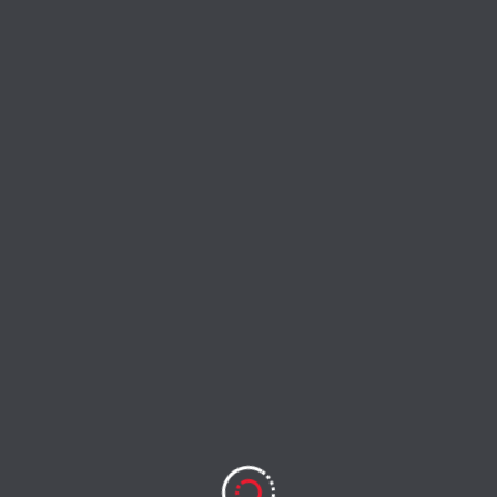
Previous:
P
Gacor Main Slot, Langsung Healing
o
Next:
s
Duit dari Dunia Gaib: Cerita Gila yang
Katanya Nyata
t
n
a
v
i
g
a
t
i