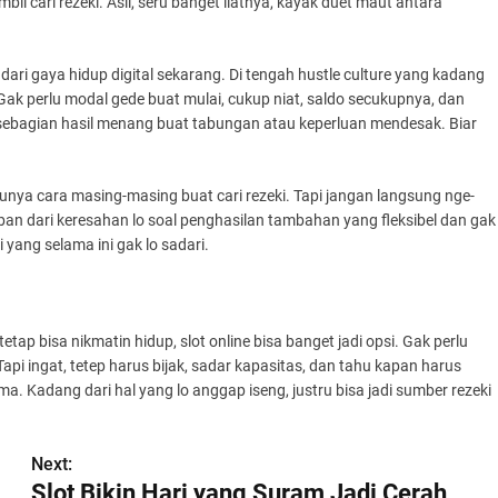
il cari rezeki. Asli, seru banget liatnya, kayak duet maut antara
dari gaya hidup digital sekarang. Di tengah hustle culture yang kadang
. Gak perlu modal gede buat mulai, cukup niat, saldo secukupnya, dan
 sebagian hasil menang buat tabungan atau keperluan mendesak. Biar
unya cara masing-masing buat cari rezeki. Tapi jangan langsung nge-
aban dari keresahan lo soal penghasilan tambahan yang fleksibel dan gak
i yang selama ini gak lo sadari.
tetap bisa nikmatin hidup, slot online bisa banget jadi opsi. Gak perlu
Tapi ingat, tetep harus bijak, sadar kapasitas, dan tahu kapan harus
ma. Kadang dari hal yang lo anggap iseng, justru bisa jadi sumber rezeki
Next:
Slot Bikin Hari yang Suram Jadi Cerah