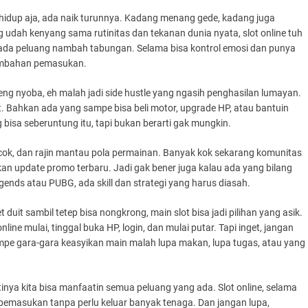
 hidup aja, ada naik turunnya. Kadang menang gede, kadang juga
g udah kenyang sama rutinitas dan tekanan dunia nyata, slot online tuh
p ada peluang nambah tabungan. Selama bisa kontrol emosi dan punya
i tambahan pemasukan.
eng nyoba, eh malah jadi side hustle yang ngasih penghasilan lumayan.
ot. Bahkan ada yang sampe bisa beli motor, upgrade HP, atau bantuin
g bisa seberuntung itu, tapi bukan berarti gak mungkin.
ocok, dan rajin mantau pola permainan. Banyak kok sekarang komunitas
hkan update promo terbaru. Jadi gak bener juga kalau ada yang bilang
ends atau PUBG, ada skill dan strategi yang harus diasah.
duit sambil tetep bisa nongkrong, main slot bisa jadi pilihan yang asik.
line mulai, tinggal buka HP, login, dan mulai putar. Tapi inget, jangan
mpe gara-gara keasyikan main malah lupa makan, lupa tugas, atau yang
inya kita bisa manfaatin semua peluang yang ada. Slot online, selama
 pemasukan tanpa perlu keluar banyak tenaga. Dan jangan lupa,