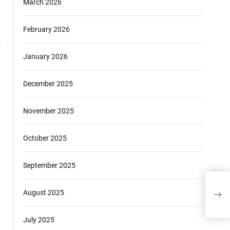
March 2026
February 2026
.
January 2026
December 2025
November 2025
October 2025
September 2025
August 2025
July 2025