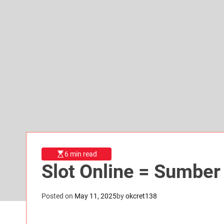
6 min read
Slot Online = Sumber
Posted on
May 11, 2025
by
okcret138