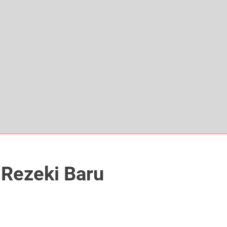
 Rezeki Baru