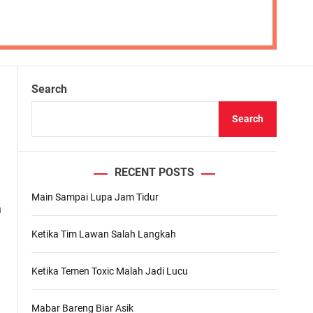
Search
t
Search
RECENT POSTS
Main Sampai Lupa Jam Tidur
u
Ketika Tim Lawan Salah Langkah
Ketika Temen Toxic Malah Jadi Lucu
Mabar Bareng Biar Asik