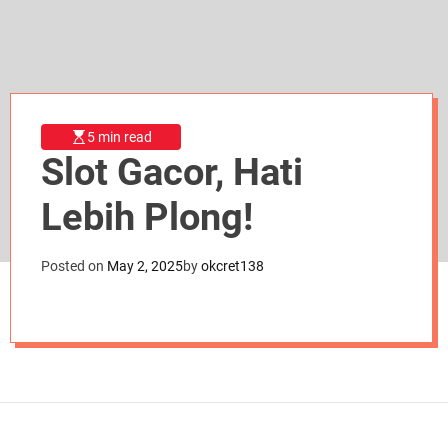
d
e
5 min read
Slot Gacor, Hati
Lebih Plong!
Posted on
May 2, 2025
by
okcret138