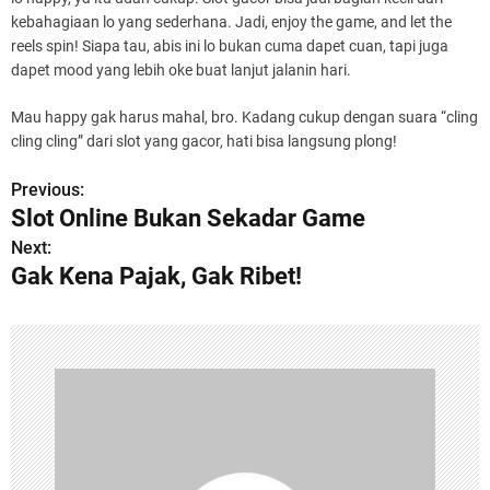
kebahagiaan lo yang sederhana. Jadi, enjoy the game, and let the
reels spin! Siapa tau, abis ini lo bukan cuma dapet cuan, tapi juga
dapet mood yang lebih oke buat lanjut jalanin hari.
Mau happy gak harus mahal, bro. Kadang cukup dengan suara “cling
cling cling” dari slot yang gacor, hati bisa langsung plong!
Previous:
P
Slot Online Bukan Sekadar Game
o
Next:
Gak Kena Pajak, Gak Ribet!
s
t
n
a
v
i