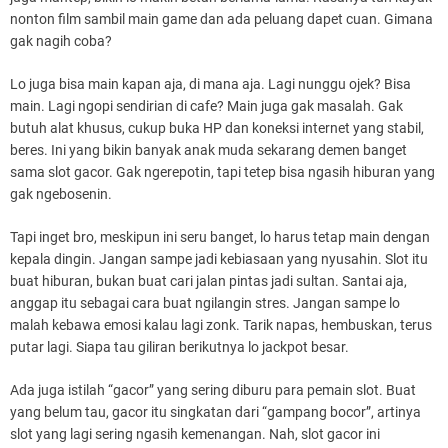
nonton film sambil main game dan ada peluang dapet cuan. Gimana
gak nagih coba?
Lo juga bisa main kapan aja, di mana aja. Lagi nunggu ojek? Bisa
main. Lagi ngopi sendirian di cafe? Main juga gak masalah. Gak
butuh alat khusus, cukup buka HP dan koneksi internet yang stabil,
beres. Ini yang bikin banyak anak muda sekarang demen banget
sama slot gacor. Gak ngerepotin, tapi tetep bisa ngasih hiburan yang
gak ngebosenin.
Tapi inget bro, meskipun ini seru banget, lo harus tetap main dengan
kepala dingin. Jangan sampe jadi kebiasaan yang nyusahin. Slot itu
buat hiburan, bukan buat cari jalan pintas jadi sultan. Santai aja,
anggap itu sebagai cara buat ngilangin stres. Jangan sampe lo
malah kebawa emosi kalau lagi zonk. Tarik napas, hembuskan, terus
putar lagi. Siapa tau giliran berikutnya lo jackpot besar.
Ada juga istilah “gacor” yang sering diburu para pemain slot. Buat
yang belum tau, gacor itu singkatan dari “gampang bocor”, artinya
slot yang lagi sering ngasih kemenangan. Nah, slot gacor ini