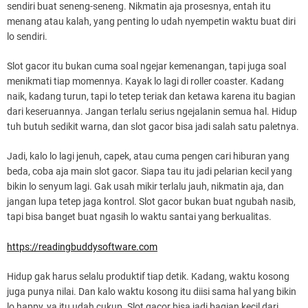
sendiri buat seneng-seneng. Nikmatin aja prosesnya, entah itu
menang atau kalah, yang penting lo udah nyempetin waktu buat diri
lo sendiri.
Slot gacor itu bukan cuma soal ngejar kemenangan, tapi juga soal
menikmati tiap momennya. Kayak lo lagi di roller coaster. Kadang
naik, kadang turun, tapi lo tetep teriak dan ketawa karena itu bagian
dari keseruannya. Jangan terlalu serius ngejalanin semua hal. Hidup
tuh butuh sedikit warna, dan slot gacor bisa jadi salah satu paletnya.
Jadi, kalo lo lagi jenuh, capek, atau cuma pengen cari hiburan yang
beda, coba aja main slot gacor. Siapa tau itu jadi pelarian kecil yang
bikin lo senyum lagi. Gak usah mikir terlalu jauh, nikmatin aja, dan
jangan lupa tetep jaga kontrol. Slot gacor bukan buat ngubah nasib,
tapi bisa banget buat ngasih lo waktu santai yang berkualitas.
https://readingbuddysoftware.com
Hidup gak harus selalu produktif tiap detik. Kadang, waktu kosong
juga punya nilai. Dan kalo waktu kosong itu diisi sama hal yang bikin
lo happy, ya itu udah cukup. Slot gacor bisa jadi bagian kecil dari