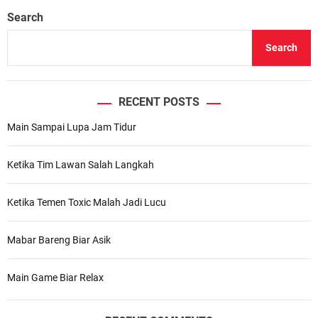
Search
Search
RECENT POSTS
Main Sampai Lupa Jam Tidur
Ketika Tim Lawan Salah Langkah
Ketika Temen Toxic Malah Jadi Lucu
Mabar Bareng Biar Asik
Main Game Biar Relax