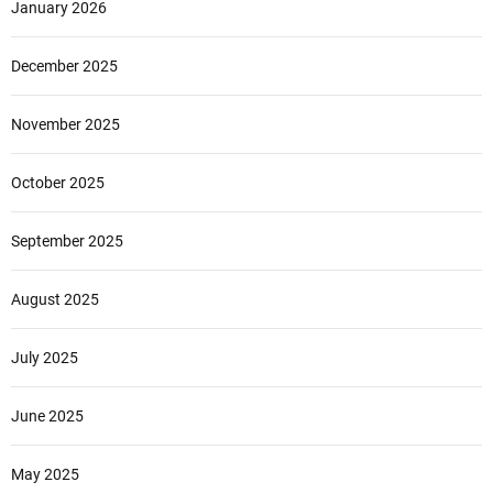
January 2026
December 2025
November 2025
October 2025
September 2025
August 2025
July 2025
June 2025
May 2025