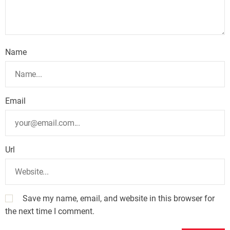
Name
Email
Url
Save my name, email, and website in this browser for
the next time I comment.