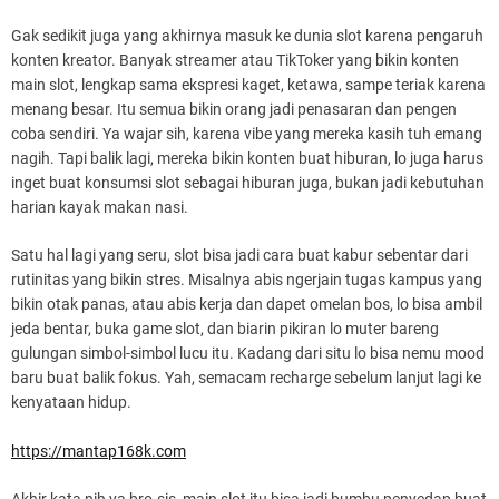
Gak sedikit juga yang akhirnya masuk ke dunia slot karena pengaruh
konten kreator. Banyak streamer atau TikToker yang bikin konten
main slot, lengkap sama ekspresi kaget, ketawa, sampe teriak karena
menang besar. Itu semua bikin orang jadi penasaran dan pengen
coba sendiri. Ya wajar sih, karena vibe yang mereka kasih tuh emang
nagih. Tapi balik lagi, mereka bikin konten buat hiburan, lo juga harus
inget buat konsumsi slot sebagai hiburan juga, bukan jadi kebutuhan
harian kayak makan nasi.
Satu hal lagi yang seru, slot bisa jadi cara buat kabur sebentar dari
rutinitas yang bikin stres. Misalnya abis ngerjain tugas kampus yang
bikin otak panas, atau abis kerja dan dapet omelan bos, lo bisa ambil
jeda bentar, buka game slot, dan biarin pikiran lo muter bareng
gulungan simbol-simbol lucu itu. Kadang dari situ lo bisa nemu mood
baru buat balik fokus. Yah, semacam recharge sebelum lanjut lagi ke
kenyataan hidup.
https://mantap168k.com