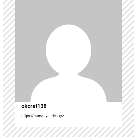
v
i
g
a
t
i
o
n
okcret138
https://namanyaaries.xyz