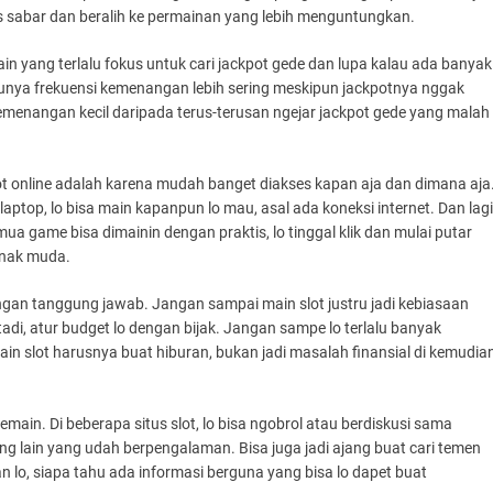
arus sabar dan beralih ke permainan yang lebih menguntungkan.
 yang terlalu fokus untuk cari jackpot gede dan lupa kalau ada banyak
 punya frekuensi kemenangan lebih sering meskipun jackpotnya nggak
h kemenangan kecil daripada terus-terusan ngejar jackpot gede yang malah
lot online adalah karena mudah banget diakses kapan aja dan dimana aja
ptop, lo bisa main kapanpun lo mau, asal ada koneksi internet. Dan lagi
mua game bisa dimainin dengan praktis, lo tinggal klik dan mulai putar
 anak muda.
ngan tanggung jawab. Jangan sampai main slot justru jadi kebiasaan
tadi, atur budget lo dengan bijak. Jangan sampe lo terlalu banyak
in slot harusnya buat hiburan, bukan jadi masalah finansial di kemudia
main. Di beberapa situs slot, lo bisa ngobrol atau berdiskusi sama
 orang lain yang udah berpengalaman. Bisa juga jadi ajang buat cari temen
lo, siapa tahu ada informasi berguna yang bisa lo dapet buat