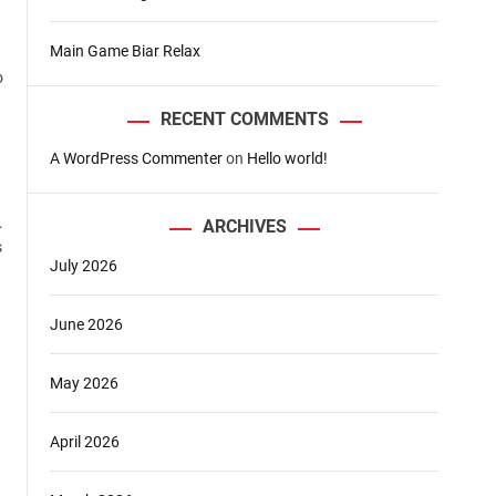
Main Game Biar Relax
o
RECENT COMMENTS
A WordPress Commenter
on
Hello world!
.
ARCHIVES
s
July 2026
June 2026
May 2026
April 2026