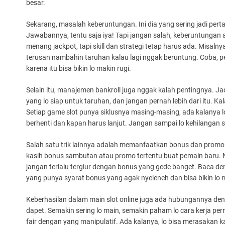
besar.
Sekarang, masalah keberuntungan. Ini dia yang sering jadi per
Jawabannya, tentu saja iya! Tapi jangan salah, keberuntungan 
menang jackpot, tapi skill dan strategi tetap harus ada. Misaln
terusan nambahin taruhan kalau lagi nggak beruntung. Coba, perh
karena itu bisa bikin lo makin rugi.
Selain itu, manajemen bankroll juga nggak kalah pentingnya. Jad
yang lo siap untuk taruhan, dan jangan pernah lebih dari itu. Ka
Setiap game slot punya siklusnya masing-masing, ada kalanya l
berhenti dan kapan harus lanjut. Jangan sampai lo kehilangan
Salah satu trik lainnya adalah memanfaatkan bonus dan promo yan
kasih bonus sambutan atau promo tertentu buat pemain baru. Na
jangan terlalu tergiur dengan bonus yang gede banget. Baca de
yang punya syarat bonus yang agak nyeleneh dan bisa bikin lo r
Keberhasilan dalam main slot online juga ada hubungannya de
dapet. Semakin sering lo main, semakin paham lo cara kerja pe
fair dengan yang manipulatif. Ada kalanya, lo bisa merasakan