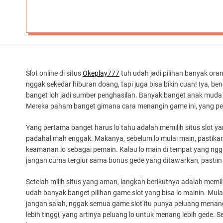
Slot online di situs
Okeplay777
tuh udah jadi pilihan banyak ora
nggak sekedar hiburan doang, tapi juga bisa bikin cuan! Iya, ben
banget loh jadi sumber penghasilan. Banyak banget anak muda 
Mereka paham banget gimana cara menangin game ini, yang pent
Yang pertama banget harus lo tahu adalah memilih situs slot y
padahal mah enggak. Makanya, sebelum lo mulai main, pastikan d
keamanan lo sebagai pemain. Kalau lo main di tempat yang nggak
jangan cuma tergiur sama bonus gede yang ditawarkan, pastiin 
Setelah milih situs yang aman, langkah berikutnya adalah memil
udah banyak banget pilihan game slot yang bisa lo mainin. Mulai
jangan salah, nggak semua game slot itu punya peluang menan
lebih tinggi, yang artinya peluang lo untuk menang lebih gede. S