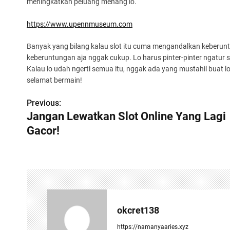
meningkatkan peluang menang lo.
https://www.upennmuseum.com
Banyak yang bilang kalau slot itu cuma mengandalkan keberuntu
keberuntungan aja nggak cukup. Lo harus pinter-pinter ngatur s
Kalau lo udah ngerti semua itu, nggak ada yang mustahil buat lo
selamat bermain!
Previous:
P
Jangan Lewatkan Slot Online Yang Lagi
o
Gacor!
s
t
n
a
okcret138
v
https://namanyaaries.xyz