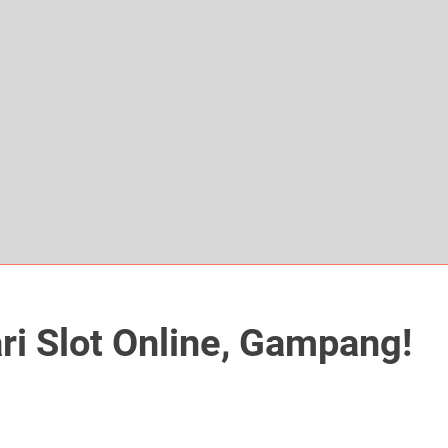
ri Slot Online, Gampang!