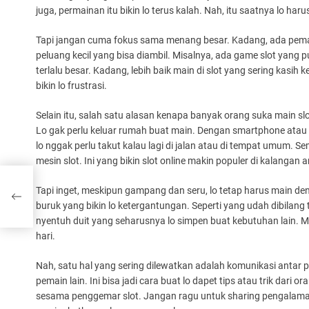
juga, permainan itu bikin lo terus kalah. Nah, itu saatnya lo h
Tapi jangan cuma fokus sama menang besar. Kadang, ada pemain
peluang kecil yang bisa diambil. Misalnya, ada game slot yang
terlalu besar. Kadang, lebih baik main di slot yang sering kasi
bikin lo frustrasi.
Selain itu, salah satu alasan kenapa banyak orang suka main s
Lo gak perlu keluar rumah buat main. Dengan smartphone atau la
lo nggak perlu takut kalau lagi di jalan atau di tempat umum. Se
mesin slot. Ini yang bikin slot online makin populer di kalangan
Tapi inget, meskipun gampang dan seru, lo tetap harus main de
buruk yang bikin lo ketergantungan. Seperti yang udah dibilang 
nyentuh duit yang seharusnya lo simpen buat kebutuhan lain. Ma
hari.
Nah, satu hal yang sering dilewatkan adalah komunikasi antar pe
pemain lain. Ini bisa jadi cara buat lo dapet tips atau trik dari
sesama penggemar slot. Jangan ragu untuk sharing pengalaman 