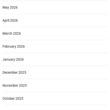
May 2026
April 2026
March 2026
February 2026
January 2026
December 2025
November 2025
October 2025