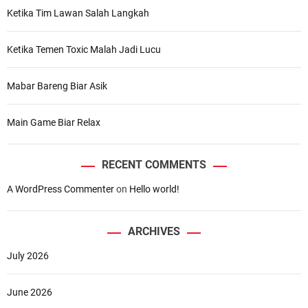
Ketika Tim Lawan Salah Langkah
Ketika Temen Toxic Malah Jadi Lucu
Mabar Bareng Biar Asik
Main Game Biar Relax
RECENT COMMENTS
A WordPress Commenter
on
Hello world!
ARCHIVES
July 2026
June 2026