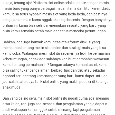
itu aja, tenang aja! Platform slot online selalu update dengan mesin-
mesin baru yang punya berbagai macam tema dan fitur keren. Jadi,
kamu bisa terus nyobain mesin slot yang beda-beda, dan pastinya
pengalaman main kamu nggak akan ngebosenin. Dengan banyaknya
pilihan ini, kamu bisa selalu menemukan sesuatu yang baru, yang
bikin kamu semakin betah main dan terus mencoba peruntungan.
Bahkan, ada juga banyak komunitas atau forum diskusi yang
membahas tentang mesin slot online dan strategi main yang bisa
kamu coba. Walaupun mesin slot itu sebenernya lebih ke permainan
keberuntungan, nggak ada salahnya kan buat nambahin wawasan
kamu tentang permainan ini? Dengan adanya komunitas ini, kamu
bisa saling tukar pengalaman, berbagi tips dan trik, atau sekadar
ngobrol seru tentang kemenangan yang baru kamu dapet. Ini juga
jadi salah satu daya tarik slot online yang makin populer di kalangan
anak muda.
Dan yang paling seru, main slot online itu nggak cuma soal menang
atau kalah, tapi juga soal sensasi dan pengalaman yang didapetin.
Jadi, walaupun kamu nggak selalu menang, tapi pengalaman