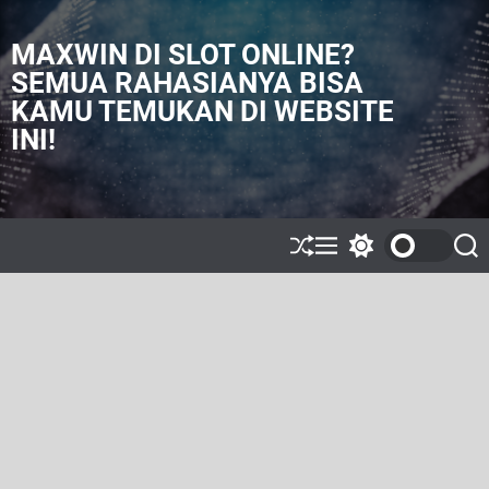
S
k
MAXWIN DI SLOT ONLINE?
i
SEMUA RAHASIANYA BISA
p
KAMU TEMUKAN DI WEBSITE
t
o
INI!
c
o
n
t
e
S
M
S
S
h
e
w
e
n
u
n
i
a
t
ff
u
t
r
l
c
c
e
h
h
c
o
l
o
r
m
o