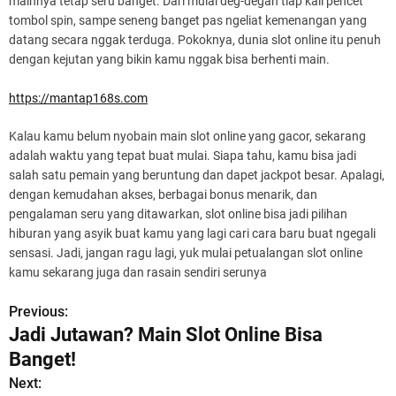
mainnya tetap seru banget. Dari mulai deg-degan tiap kali pencet
tombol spin, sampe seneng banget pas ngeliat kemenangan yang
datang secara nggak terduga. Pokoknya, dunia slot online itu penuh
dengan kejutan yang bikin kamu nggak bisa berhenti main.
https://mantap168s.com
Kalau kamu belum nyobain main slot online yang gacor, sekarang
adalah waktu yang tepat buat mulai. Siapa tahu, kamu bisa jadi
salah satu pemain yang beruntung dan dapet jackpot besar. Apalagi,
dengan kemudahan akses, berbagai bonus menarik, dan
pengalaman seru yang ditawarkan, slot online bisa jadi pilihan
hiburan yang asyik buat kamu yang lagi cari cara baru buat ngegali
sensasi. Jadi, jangan ragu lagi, yuk mulai petualangan slot online
kamu sekarang juga dan rasain sendiri serunya
Previous:
P
Jadi Jutawan? Main Slot Online Bisa
o
Banget!
s
Next: