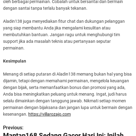
oleh berbagai permainan. Cobalah untuk bersantai dan bermain
dengan santai tanpa terlalu banyak tekanan.
Aladin138 juga menyediakan fitur chat dan dukungan pelanggan
yang siap membantu Anda jika mengalami kesulitan atau
membutuhkan bantuan. Jangan ragu untuk menghubungi tim
support jika ada masalah teknis atau pertanyaan seputar
permainan.
Kesimpulan
Menang di setiap putaran di Aladin138 memang bukan hal yang bisa
dijamin, tetapi dengan memahami permainan, mengelola keuangan
dengan bijak, serta memanfaatkan bonus dan promosi yang ada,
Anda bisa meningkatkan peluang untuk menang. Ingat, judi harus
selalu dimainkan dengan tanggung jawab. Nikmati setiap momen
permainan dengan bijaksana dan jangan lupa untuk bermain dengan
kesenangan.
https://villarozajo.com
Previous:
P
Mantap168 Sedang Gacor Hari Ini: Inilah