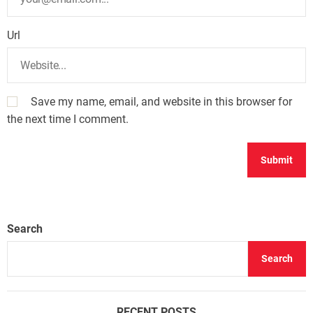
Url
Save my name, email, and website in this browser for
the next time I comment.
Search
Search
RECENT POSTS