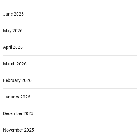
June 2026
May 2026
April 2026
March 2026
February 2026
January 2026
December 2025
November 2025