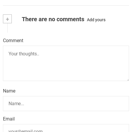
+
There are no comments
Add yours
Comment
Name
Email