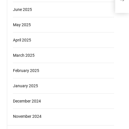
puta
June 2025
May 2025
April 2025
March 2025
February 2025
January 2025
December 2024
November 2024