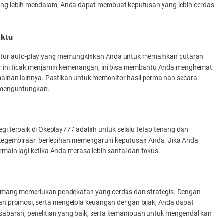
ng lebih mendalam, Anda dapat membuat keputusan yang lebih cerdas
aktu
fitur auto-play yang memungkinkan Anda untuk memainkan putaran
itur ini tidak menjamin kemenangan, ini bisa membantu Anda menghemat
inan lainnya. Pastikan untuk memonitor hasil permainan secara
g menguntungkan.
gi terbaik di Okeplay777 adalah untuk selalu tetap tenang dan
kegembiraan berlebihan memengaruhi keputusan Anda. Jika Anda
rmain lagi ketika Anda merasa lebih santai dan fokus.
mang memerlukan pendekatan yang cerdas dan strategis. Dengan
 promosi, serta mengelola keuangan dengan bijak, Anda dapat
sabaran, penelitian yang baik, serta kemampuan untuk mengendalikan