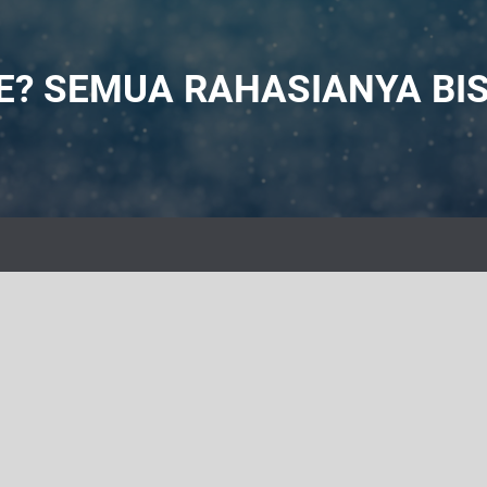
NE? SEMUA RAHASIANYA BI