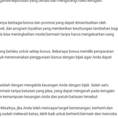
ambil keputusan yang cerdas dan mengurangi risiko kerugian.
anya berbagai bonus dan promosi yang dapat dimanfaatkan oleh
sit, dan program loyalitas yang memberikan keuntungan tambahan bag
da bisa meningkatkan modal bermain tanpa harus mengeluarkan uang
ng berlaku untuk setiap bonus. Beberapa bonus memiliki persyaratan
untuk merencanakan penggunaan bonus dengan bijak agar Anda dapat
dalah dengan mengelola keuangan Anda dengan bijak. Salah satu
bermain tanpa batasan yang jelas, yang dapat mengarah pada kerugian
gan kemampuan keuangan Anda dan patuhi batasan tersebut.
 Misalnya, jika Anda telah mencapai target kemenangan, berhenti dan
ng sudah melewati batas, lebih baik untuk berhenti bermain dan mencoba