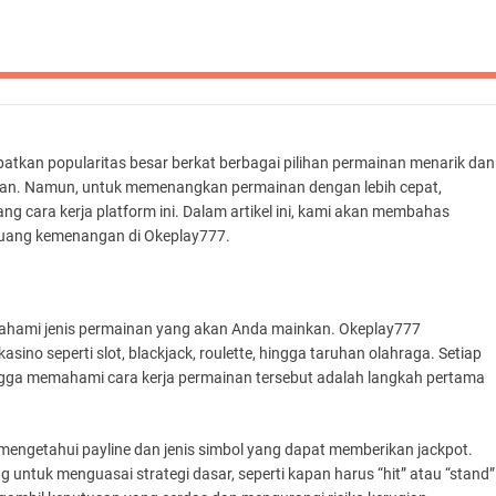
patkan popularitas besar berkat berbagai pilihan permainan menarik dan
gan. Namun, untuk memenangkan permainan dengan lebih cepat,
 cara kerja platform ini. Dalam artikel ini, kami akan membahas
luang kemenangan di Okeplay777.
mahami jenis permainan yang akan Anda mainkan. Okeplay777
ino seperti slot, blackjack, roulette, hingga taruhan olahraga. Setiap
ngga memahami cara kerja permainan tersebut adalah langkah pertama
 mengetahui payline dan jenis simbol yang dapat memberikan jackpot.
g untuk menguasai strategi dasar, seperti kapan harus “hit” atau “stand”