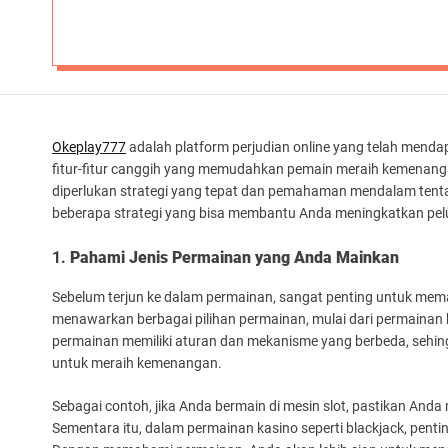
Okeplay777
adalah platform perjudian online yang telah menda
fitur-fitur canggih yang memudahkan pemain meraih kemenan
diperlukan strategi yang tepat dan pemahaman mendalam tentang
beberapa strategi yang bisa membantu Anda meningkatkan pe
1.
Pahami Jenis Permainan yang Anda Mainkan
Sebelum terjun ke dalam permainan, sangat penting untuk me
menawarkan berbagai pilihan permainan, mulai dari permainan kas
permainan memiliki aturan dan mekanisme yang berbeda, sehi
untuk meraih kemenangan.
Sebagai contoh, jika Anda bermain di mesin slot, pastikan Anda
Sementara itu, dalam permainan kasino seperti blackjack, pentin