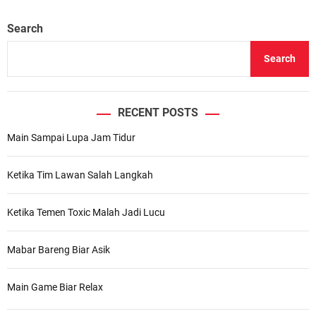
Search
Search
RECENT POSTS
Main Sampai Lupa Jam Tidur
Ketika Tim Lawan Salah Langkah
Ketika Temen Toxic Malah Jadi Lucu
Mabar Bareng Biar Asik
Main Game Biar Relax