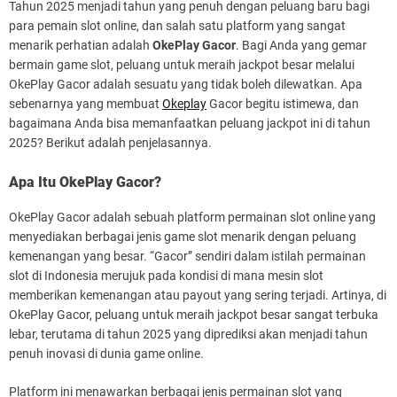
Tahun 2025 menjadi tahun yang penuh dengan peluang baru bagi
para pemain slot online, dan salah satu platform yang sangat
menarik perhatian adalah
OkePlay Gacor
. Bagi Anda yang gemar
bermain game slot, peluang untuk meraih jackpot besar melalui
OkePlay Gacor adalah sesuatu yang tidak boleh dilewatkan. Apa
sebenarnya yang membuat
Okeplay
Gacor begitu istimewa, dan
bagaimana Anda bisa memanfaatkan peluang jackpot ini di tahun
2025? Berikut adalah penjelasannya.
Apa Itu OkePlay Gacor?
OkePlay Gacor adalah sebuah platform permainan slot online yang
menyediakan berbagai jenis game slot menarik dengan peluang
kemenangan yang besar. “Gacor” sendiri dalam istilah permainan
slot di Indonesia merujuk pada kondisi di mana mesin slot
memberikan kemenangan atau payout yang sering terjadi. Artinya, di
OkePlay Gacor, peluang untuk meraih jackpot besar sangat terbuka
lebar, terutama di tahun 2025 yang diprediksi akan menjadi tahun
penuh inovasi di dunia game online.
Platform ini menawarkan berbagai jenis permainan slot yang