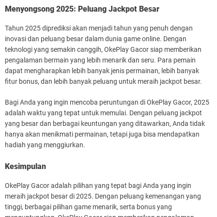
Menyongsong 2025: Peluang Jackpot Besar
Tahun 2025 diprediksi akan menjadi tahun yang penuh dengan
inovasi dan peluang besar dalam dunia game online. Dengan
teknologi yang semakin canggih, OkePlay Gacor siap memberikan
pengalaman bermain yang lebih menarik dan seru. Para pemain
dapat mengharapkan lebih banyak jenis permainan, lebih banyak
fitur bonus, dan lebih banyak peluang untuk meraih jackpot besar.
Bagi Anda yang ingin mencoba peruntungan di OkePlay Gacor, 2025
adalah waktu yang tepat untuk memulai. Dengan peluang jackpot
yang besar dan berbagai keuntungan yang ditawarkan, Anda tidak
hanya akan menikmati permainan, tetapi juga bisa mendapatkan
hadiah yang menggiurkan.
Kesimpulan
OkePlay Gacor adalah pilihan yang tepat bagi Anda yang ingin
meraih jackpot besar di 2025. Dengan peluang kemenangan yang
tinggi, berbagai pilihan game menarik, serta bonus yang