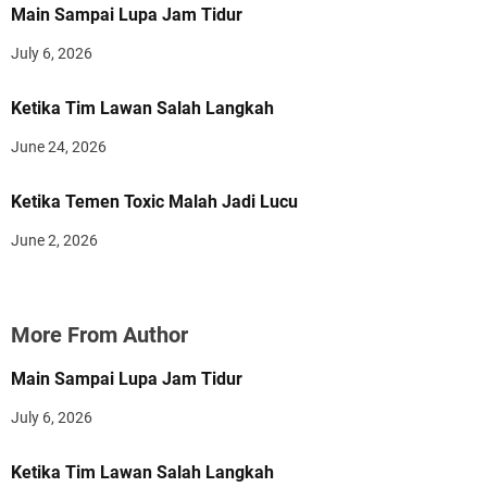
Main Sampai Lupa Jam Tidur
July 6, 2026
Ketika Tim Lawan Salah Langkah
June 24, 2026
Ketika Temen Toxic Malah Jadi Lucu
June 2, 2026
More From Author
Main Sampai Lupa Jam Tidur
July 6, 2026
Ketika Tim Lawan Salah Langkah