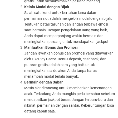
gratis untuk memaksimalkan peluang menang.
Kelola Modal dengan Bijak
Salah satu kunci untuk bertahan lama dalam
permainan slot adalah mengelola modal dengan bijak.
Tentukan batas taruhan dan jangan terbawa emosi
saat bermain. Dengan pengelolaan uang yang baik,
Anda dapat memperpanjang waktu bermain dan
meningkatkan peluang untuk mendapatkan jackpot.
Manfaatkan Bonus dan Promosi
Jangan lewatkan bonus dan promosi yang ditawarkan
oleh OkePlay Gacor. Bonus deposit, cashback, dan
putaran gratis adalah cara yang baik untuk
meningkatkan saldo akun Anda tanpa harus
menambah modal terlalu banyak.
Bermain dengan Sabar
Mesin slot dirancang untuk memberikan kemenangan
acak. Terkadang Anda mungkin perlu bersabar sebelum
mendapatkan jackpot besar. Jangan terburu-buru dan
nikmati permainan dengan santai. Keberuntungan bisa
datang kapan saja.