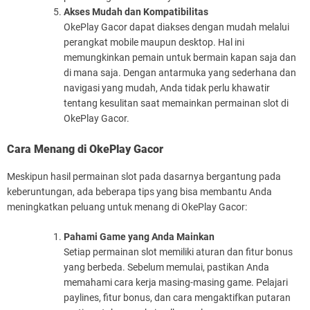
Akses Mudah dan Kompatibilitas
OkePlay Gacor dapat diakses dengan mudah melalui
perangkat mobile maupun desktop. Hal ini
memungkinkan pemain untuk bermain kapan saja dan
di mana saja. Dengan antarmuka yang sederhana dan
navigasi yang mudah, Anda tidak perlu khawatir
tentang kesulitan saat memainkan permainan slot di
OkePlay Gacor.
Cara Menang di OkePlay Gacor
Meskipun hasil permainan slot pada dasarnya bergantung pada
keberuntungan, ada beberapa tips yang bisa membantu Anda
meningkatkan peluang untuk menang di OkePlay Gacor:
Pahami Game yang Anda Mainkan
Setiap permainan slot memiliki aturan dan fitur bonus
yang berbeda. Sebelum memulai, pastikan Anda
memahami cara kerja masing-masing game. Pelajari
paylines, fitur bonus, dan cara mengaktifkan putaran