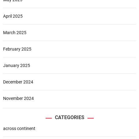
April 2025
March 2025
February 2025
January 2025
December 2024
November 2024
CATEGORIES
across continent