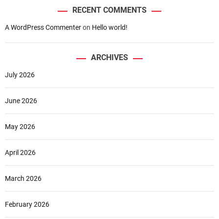
RECENT COMMENTS
A WordPress Commenter
on
Hello world!
ARCHIVES
July 2026
June 2026
May 2026
April 2026
March 2026
February 2026