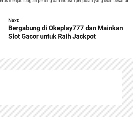
us menjadi bagian penting dari industri perjudian yang lebih besar di
Next:
Bergabung di Okeplay777 dan Mainkan
Slot Gacor untuk Raih Jackpot