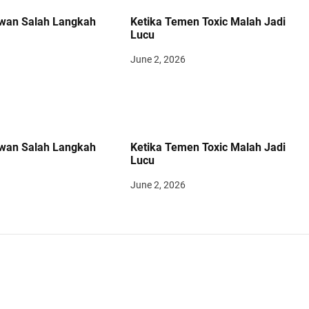
awan Salah Langkah
Ketika Temen Toxic Malah Jadi
Lucu
June 2, 2026
awan Salah Langkah
Ketika Temen Toxic Malah Jadi
Lucu
June 2, 2026