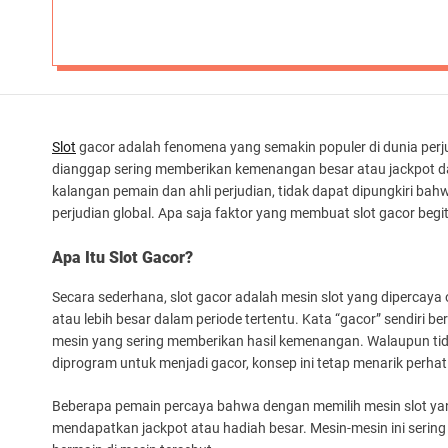
Slot
gacor adalah fenomena yang semakin populer di dunia perjud
dianggap sering memberikan kemenangan besar atau jackpot dal
kalangan pemain dan ahli perjudian, tidak dapat dipungkiri bah
perjudian global. Apa saja faktor yang membuat slot gacor be
Apa Itu Slot Gacor?
Secara sederhana, slot gacor adalah mesin slot yang dipercay
atau lebih besar dalam periode tertentu. Kata “gacor” sendiri b
mesin yang sering memberikan hasil kemenangan. Walaupun tid
diprogram untuk menjadi gacor, konsep ini tetap menarik perha
Beberapa pemain percaya bahwa dengan memilih mesin slot ya
mendapatkan jackpot atau hadiah besar. Mesin-mesin ini sering