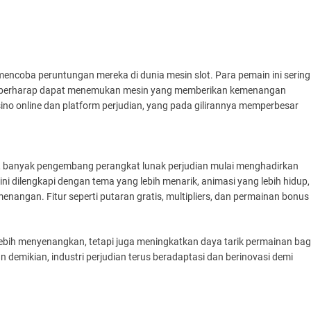
encoba peruntungan mereka di dunia mesin slot. Para pemain ini sering
or, berharap dapat menemukan mesin yang memberikan kemenangan
no online dan platform perjudian, yang pada gilirannya memperbesar
 banyak pengembang perangkat lunak perjudian mulai menghadirkan
ini dilengkapi dengan tema yang lebih menarik, animasi yang lebih hidup,
nangan. Fitur seperti putaran gratis, multipliers, dan permainan bonus
ebih menyenangkan, tetapi juga meningkatkan daya tarik permainan bag
 demikian, industri perjudian terus beradaptasi dan berinovasi demi