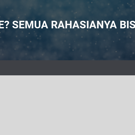
NE? SEMUA RAHASIANYA BI