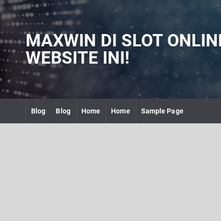
S
k
i
MAXWIN DI SLOT ONLI
p
t
WEBSITE INI!
o
c
o
n
t
Blog
Blog
Home
Home
Sample Page
e
n
t