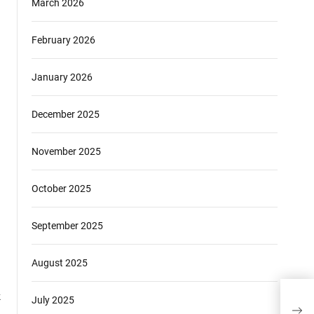
March 2026
February 2026
January 2026
December 2025
November 2025
October 2025
September 2025
August 2025
k
Berg
July 2025
untu