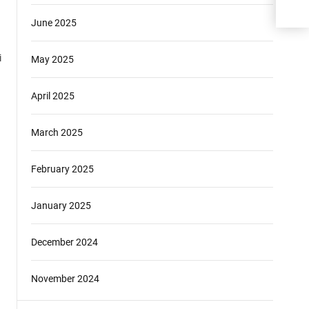
June 2025
i
May 2025
April 2025
March 2025
February 2025
January 2025
December 2024
November 2024