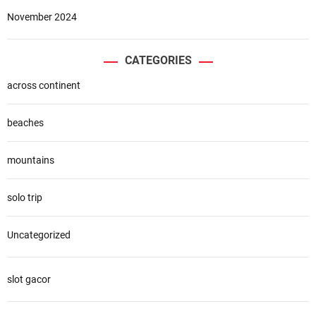
November 2024
CATEGORIES
across continent
beaches
mountains
solo trip
Uncategorized
slot gacor