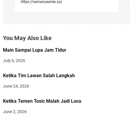
https://namanyaaries.xyz
You May Also Like
Main Sampai Lupa Jam Tidur
July 6, 2026
Ketika Tim Lawan Salah Langkah
June 24, 2026
Ketika Temen Toxic Malah Jadi Lucu
June 2, 2026