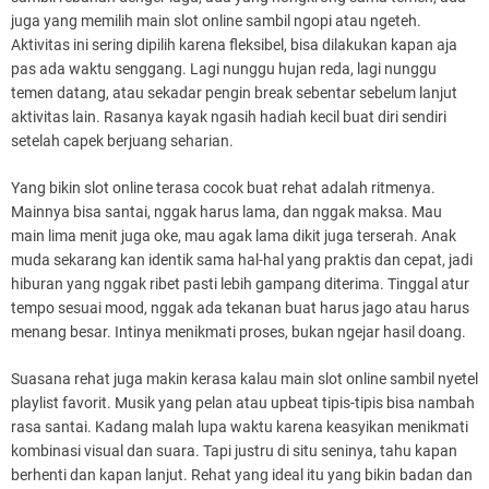
juga yang memilih main slot online sambil ngopi atau ngeteh.
Aktivitas ini sering dipilih karena fleksibel, bisa dilakukan kapan aja
pas ada waktu senggang. Lagi nunggu hujan reda, lagi nunggu
temen datang, atau sekadar pengin break sebentar sebelum lanjut
aktivitas lain. Rasanya kayak ngasih hadiah kecil buat diri sendiri
setelah capek berjuang seharian.
Yang bikin slot online terasa cocok buat rehat adalah ritmenya.
Mainnya bisa santai, nggak harus lama, dan nggak maksa. Mau
main lima menit juga oke, mau agak lama dikit juga terserah. Anak
muda sekarang kan identik sama hal-hal yang praktis dan cepat, jadi
hiburan yang nggak ribet pasti lebih gampang diterima. Tinggal atur
tempo sesuai mood, nggak ada tekanan buat harus jago atau harus
menang besar. Intinya menikmati proses, bukan ngejar hasil doang.
Suasana rehat juga makin kerasa kalau main slot online sambil nyetel
playlist favorit. Musik yang pelan atau upbeat tipis-tipis bisa nambah
rasa santai. Kadang malah lupa waktu karena keasyikan menikmati
kombinasi visual dan suara. Tapi justru di situ seninya, tahu kapan
berhenti dan kapan lanjut. Rehat yang ideal itu yang bikin badan dan