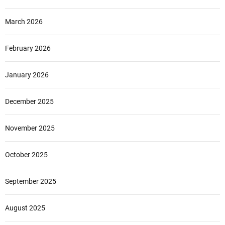
March 2026
February 2026
January 2026
December 2025
November 2025
October 2025
September 2025
August 2025