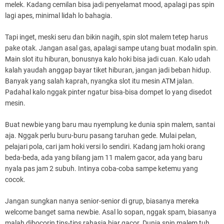
melek. Kadang cemilan bisa jadi penyelamat mood, apalagi pas spin
lagi apes, minimal lidah lo bahagia.
Tapi inget, meski seru dan bikin nagih, spin slot malem tetep harus
pake otak. Jangan asal gas, apalagi sampe utang buat modalin spin.
Main slot itu hiburan, bonusnya kalo hoki bisa jadi cuan. Kalo udah
kalah yaudah anggap bayar tiket hiburan, jangan jadi beban hidup.
Banyak yang salah kaprah, nyangka slot itu mesin ATM jalan.
Padahal kalo nggak pinter ngatur bisa-bisa dompet lo yang disedot
mesin.
Buat newbie yang baru mau nyemplung ke dunia spin malem, santai
aja. Nggak perlu buru-buru pasang taruhan gede. Mulai pelan,
pelajari pola, cari jam hoki versi lo sendiri. Kadang jam hoki orang
beda-beda, ada yang bilang jam 11 malem gacor, ada yang baru
nyala pas jam 2 subuh. Intinya coba-coba sampe ketemu yang
cocok.
Jangan sungkan nanya senior-senior di grup, biasanya mereka
welcome banget sama newbie. Asal lo sopan, nggak spam, biasanya
malah dibocorin tips-tips rahasia biar gacor. Dunia spin malem tuh